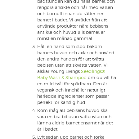
badstunden kan du hålla barnet och
rengöra ansikte och hår med vatten
och bomull innan du sätter ner
barnet i badet. Vi avråder från att
använda produkter nära bebisens
ansikte och huvud tills barnet är
minst en månad gammal.
Håll en hand som stöd bakom
barnets huvud och axlar och använd
den andra handen för att tvätta
bebisen utan att skvätta vatten. Vi
älskar Young Livings
Seedlings®
Baby Wash & Shampoo
om du vill ha
en mild tvål för spädbarn. Den är
vegansk och innehåller naturligt
härledda ingredienser som passar
perfekt för känslig hud.
Kom ihåg att bebisens huvud ska
vara en bra bit ovan vattenytan och
lämna aldrig barnet ensamt när det
är i badet.
Lyft sedan upp barnet och torka