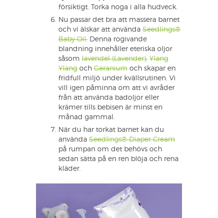
försiktigt. Torka noga i alla hudveck.
Nu passar det bra att massera barnet
och vi älskar att använda
Seedlings®
Baby Oil.
Denna rogivande
blandning innehåller eteriska oljor
såsom
lavendel (Lavender),
Ylang
Ylang
och
Geranium
och skapar en
fridfull miljö under kvällsrutinen. Vi
vill igen påminna om att vi avråder
från att använda badoljor eller
krämer tills bebisen är minst en
månad gammal.
När du har torkat barnet kan du
använda
Seedlings® Diaper Cream
på rumpan om det behövs och
sedan sätta på en ren blöja och rena
kläder.