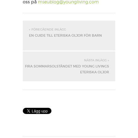
oss på
mseublog@youngliving.com
« FÖREGÅENDE INLÄGG
EN GUIDE TILL ETERISKA OLJOR FÖR BARN
NÄSTA INLÄGG »
FIRA SOMMARSOLSTÅNDET MED YOUNG LIVINGS
ETERISKA OLJOR