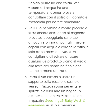
tiepida piuttosto che calda. Per
testare se l’acqua ha una
temperatura idonea, prova a
controllare con il polso o il gomito e
mescolala per evitare bruciature.
Se il tuo bambino è molto piccolo e
si sta ancora abituando al bagnetto,
prova ad appoggiarlo sulle tue
ginocchia prima di pulirgli il viso e i
capelli con acqua e cotone idrofilo, e
solo dopo mettilo in vasca. Vi
consigliamo di evitare di usare
qualunque prodotto vicino al viso o
alla testa del bambino fino a che
hanno almeno un mese.
Porta il tuo bimbo a usare un
supporto sulla testa e le spalle e
versagli l’acqua sopra per evitare
spruzzi. Se vuoi fare un bagnetto
delicato al neonato, ti piacerà da
impazzire
Seedlings® Baby Wash &
Shampoo
, adatto ai vegani e