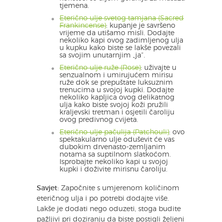
tjemena.
Eterično ulje svetog tamjana (Sacred
Frankincense)
: kupanje je savršeno
vrijeme da utišamo misli. Dodajte
nekoliko kapi ovog zadimljenog ulja
u kupku kako biste se lakše povezali
sa svojim unutarnjim „ja“.
Eterično ulje ruže (Rose)
: uživajte u
senzualnom i umirujućem mirisu
ruže dok se prepuštate luksuznim
trenucima u svojoj kupki. Dodajte
nekoliko kapljica ovog delikatnog
ulja kako biste svojoj koži pružili
kraljevski tretman i osjetili čaroliju
ovog predivnog cvijeta.
Eterično ulje pačulija (Patchouli)
: ovo
spektakularno ulje oduševit će vas
dubokim drvenasto-zemljanim
notama sa suptilnom slatkoćom.
Isprobajte nekoliko kapi u svojoj
kupki i doživite mirisnu čaroliju.
Savjet:
Započnite s umjerenom količinom
eteričnog ulja i po potrebi dodajte više.
Lakše je dodati nego oduzeti, stoga budite
pažljivi pri doziranju da biste postigli željeni