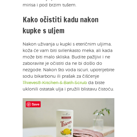
mirisa i pod brzim tušem.
Kako očistiti kadu nakon
kupke s uljem
Nakon uživanja u kupki s eteričnim uljima,
koža će vam biti svilenkasto meka, ali kada
može biti malo skliska. Budite pažljivi i ne
zaboravite je očistiti da ne bi došlo do
nezgode. Nakon što voda iscuri, upotrijebite
sodu bikarbonu ili prašak za čišćenje
Thieves® Kitchen & Bath Scrub
da biste
uklonili ostatak ulja i pružili blistavu čistoću.
Save