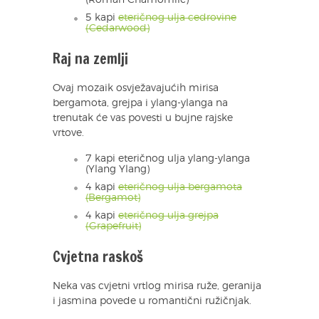
(Roman Chamomile)
5 kapi
eteričnog ulja cedrovine
(Cedarwood)
Raj na zemlji
Ovaj mozaik osvježavajućih mirisa
bergamota, grejpa i ylang-ylanga na
trenutak će vas povesti u bujne rajske
vrtove.
7 kapi eteričnog ulja ylang-ylanga
(Ylang Ylang)
4 kapi
eteričnog ulja bergamota
(Bergamot)
4 kapi
eteričnog ulja grejpa
(Grapefruit)
Cvjetna raskoš
Neka vas cvjetni vrtlog mirisa ruže, geranija
i jasmina povede u romantični ružičnjak.