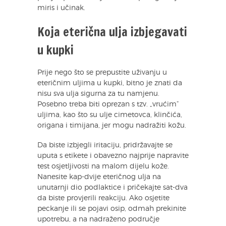
miris i učinak.
Koja eterična ulja izbjegavati
u kupki
Prije nego što se prepustite uživanju u
eteričnim uljima u kupki, bitno je znati da
nisu sva ulja sigurna za tu namjenu.
Posebno treba biti oprezan s tzv. „vrućim”
uljima, kao što su ulje cimetovca, klinčića,
origana i timijana, jer mogu nadražiti kožu.
Da biste izbjegli iritaciju, pridržavajte se
uputa s etikete i obavezno najprije napravite
test osjetljivosti na malom dijelu kože.
Nanesite kap-dvije eteričnog ulja na
unutarnji dio podlaktice i pričekajte sat-dva
da biste provjerili reakciju. Ako osjetite
peckanje ili se pojavi osip, odmah prekinite
upotrebu, a na nadraženo područje