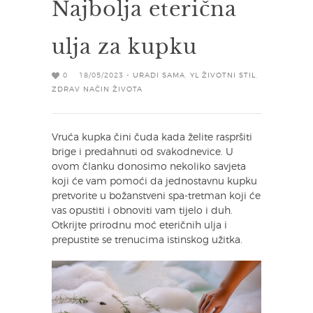
Najbolja eterična
ulja za kupku
0
18/05/2023 -
URADI SAMA
,
YL ŽIVOTNI STIL
,
ZDRAV NAČIN ŽIVOTA
Vruća kupka čini čuda kada želite raspršiti
brige i predahnuti od svakodnevice. U
ovom članku donosimo nekoliko savjeta
koji će vam pomoći da jednostavnu kupku
pretvorite u božanstveni spa-tretman koji će
vas opustiti i obnoviti vam tijelo i duh.
Otkrijte prirodnu moć eteričnih ulja i
prepustite se trenucima istinskog užitka.