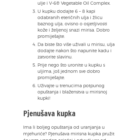
ulje i V-6® Vegetable Oil Complex.
U kupku dodajte 6 – 8 kapi
odabranih eteričnih ulja i žlicu
baznog ulja, ovisno o osjetljivosti
kože i željenoj snazi mirisa. Dobro
promiješajte.
Da biste što više uživali u mirisu, ulja
dodajte nakon što napunite kadu i
zatvorite slavinu.
Prije nego što uronite u kupku s
uljima, još jednom sve dobro
promiješajte.
Uživajte u trenucima potpunog
opuštanja i blaženstva u mirisnoj
kupki!
Pjenušava kupka
Ima li boljeg opuštanja od uranjanja u
mjehuriće? Pjenušava mirisna kupka pružit