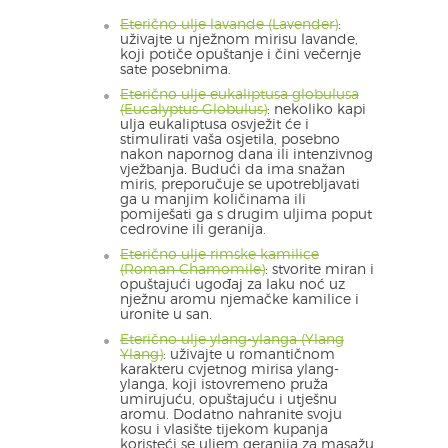
Eterično ulje lavande (Lavender)
:
uživajte u nježnom mirisu lavande,
koji potiče opuštanje i čini večernje
sate posebnima.
Eterično ulje eukaliptusa globulusa
(Eucalyptus Globulus)
: nekoliko kapi
ulja eukaliptusa osvježit će i
stimulirati vaša osjetila, posebno
nakon napornog dana ili intenzivnog
vježbanja. Budući da ima snažan
miris, preporučuje se upotrebljavati
ga u manjim količinama ili
pomiješati ga s drugim uljima poput
cedrovine ili geranija.
Eterično ulje rimske kamilice
(Roman Chamomile)
: stvorite miran i
opuštajući ugođaj za laku noć uz
nježnu aromu njemačke kamilice i
uronite u san.
Eterično ulje ylang-ylanga (Ylang
Ylang)
: uživajte u romantičnom
karakteru cvjetnog mirisa ylang-
ylanga, koji istovremeno pruža
umirujuću, opuštajuću i utješnu
aromu. Dodatno nahranite svoju
kosu i vlasište tijekom kupanja
koristeći se uljem geranija za masažu