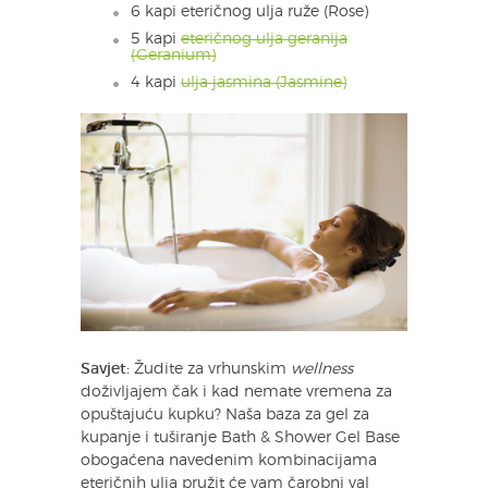
6 kapi eteričnog ulja ruže (Rose)
5 kapi
eteričnog ulja geranija
(Geranium)
4 kapi
ulja jasmina (Jasmine)
Savjet:
Žudite za vrhunskim
wellness
doživljajem čak i kad nemate vremena za
opuštajuću kupku? Naša baza za gel za
kupanje i tuširanje Bath & Shower Gel Base
obogaćena navedenim kombinacijama
eteričnih ulja pružit će vam čarobni val