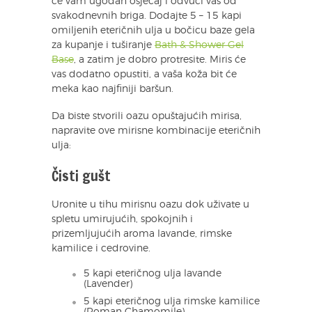
će vam ugodan osjećaj i odvući vas od
svakodnevnih briga. Dodajte 5 – 15 kapi
omiljenih eteričnih ulja u bočicu baze gela
za kupanje i tuširanje
Bath & Shower Gel
Base
, a zatim je dobro protresite. Miris će
vas dodatno opustiti, a vaša koža bit će
meka kao najfiniji baršun.
Da biste stvorili oazu opuštajućih mirisa,
napravite ove mirisne kombinacije eteričnih
ulja:
Čisti gušt
Uronite u tihu mirisnu oazu dok uživate u
spletu umirujućih, spokojnih i
prizemljujućih aroma lavande, rimske
kamilice i cedrovine.
5 kapi eteričnog ulja lavande
(Lavender)
5 kapi eteričnog ulja rimske kamilice