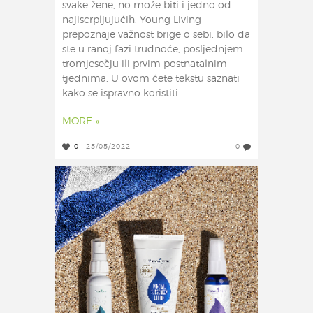
svake žene, no može biti i jedno od
najiscrpljujućih. Young Living
prepoznaje važnost brige o sebi, bilo da
ste u ranoj fazi trudnoće, posljednjem
tromjesečju ili prvim postnatalnim
tjednima. U ovom ćete tekstu saznati
kako se ispravno koristiti ...
MORE »
0
25/05/2022
0