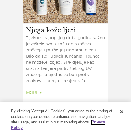
Njega kože ljeti
Tijekom najtoplijeg doba godine važno
je zaštititi svoju kožu od sunčeva
zračenja i pružiti joj dodatnu njegu.
Bilo da ste ljubitelj sunčanja ili sunce
ne možete izbjeći, SPF djeluje kao
snažna barijera protiv štetnog UV
zračenja, a ujedno se bori protiv
znakova starenja i neujednače...
MORE »
0
12/07/2021
0
By clicking “Accept All Cookies”, you agree to the storing of
cookies on your device to enhance site navigation, analyze
site usage, and assist in our marketing efforts.
Privacy
Policy