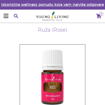
Iskoristite wellness ponudu koja vam najviše odgovara
0
Ruža (Rose)