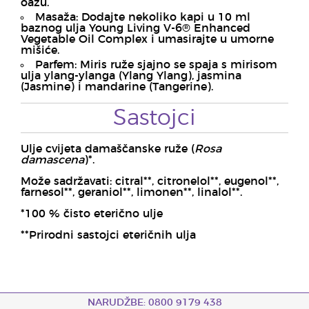
oazu.
Masaža: Dodajte nekoliko kapi u 10 ml
baznog ulja Young Living V-6® Enhanced
Vegetable Oil Complex i umasirajte u umorne
mišiće.
Parfem: Miris ruže sjajno se spaja s mirisom
ulja ylang-ylanga (Ylang Ylang), jasmina
(Jasmine) i mandarine (Tangerine).
Sastojci
Ulje cvijeta damaščanske ruže (
Rosa
damascena
)*.
Može sadržavati: citral**, citronelol**, eugenol**,
farnesol**, geraniol**, limonen**, linalol**.
*100 % čisto eterično ulje
**Prirodni sastojci eteričnih ulja
NARUDŽBE: 0800 9179 438