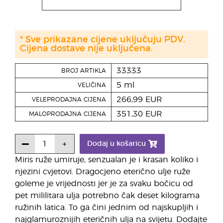
* Sve prikazane cijene uključuju PDV.
Cijena dostave nije uključena.
33333
BROJ ARTIKLA
5 ml
VELIČINA
266,99 EUR
VELEPRODAJNA CIJENA
351,30 EUR
MALOPRODAJNA CIJENA
Dodaj u košaricu
Miris ruže umiruje, senzualan je i krasan koliko i
njezini cvjetovi. Dragocjeno eterično ulje ruže
goleme je vrijednosti jer je za svaku bočicu od
pet mililitara ulja potrebno čak deset kilograma
ružinih latica. To ga čini jednim od najskupljih i
najglamuroznijih eteričnih ulja na svijetu. Dodajte