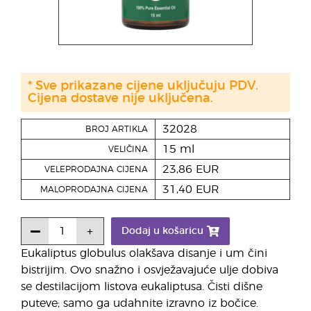
* Sve prikazane cijene uključuju PDV.
Cijena dostave nije uključena.
32028
BROJ ARTIKLA
15 ml
VELIČINA
23,86 EUR
VELEPRODAJNA CIJENA
31,40 EUR
MALOPRODAJNA CIJENA
Dodaj u košaricu
Eukaliptus globulus olakšava disanje i um čini
bistrijim. Ovo snažno i osvježavajuće ulje dobiva
se destilacijom listova eukaliptusa. Čisti dišne
puteve; samo ga udahnite izravno iz bočice.