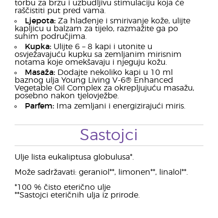
torbu za brzu i uzbudljivu stimulaciju koja će
raščistiti put pred vama.
Ljepota:
Za hlađenje i smirivanje kože, ulijte
kapljicu u balzam za tijelo, razmažite ga po
suhim područjima.
Kupka:
Ulijte 6 – 8 kapi i utonite u
osvježavajuću kupku sa zemljanim mirisnim
notama koje omekšavaju i njeguju kožu.
Masaža:
Dodajte nekoliko kapi u 10 ml
baznog ulja Young Living V-6® Enhanced
Vegetable Oil Complex za okrepljujuću masažu,
posebno nakon tjelovježbe.
Parfem:
Ima zemljani i energizirajući miris.
Sastojci
Ulje lista eukaliptusa globulusa*.
Može sadržavati: geraniol**, limonen**, linalol**.
*100 % čisto eterično ulje
**Sastojci eteričnih ulja iz prirode.