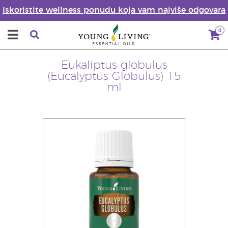
Iskoristite wellness ponudu koja vam najviše odgovara
0
Eukaliptus globulus
(Eucalyptus Globulus) 15
ml