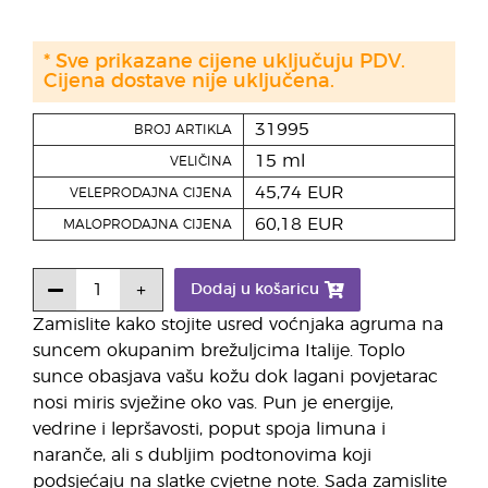
* Sve prikazane cijene uključuju PDV.
Cijena dostave nije uključena.
31995
BROJ ARTIKLA
15 ml
VELIČINA
45,74 EUR
VELEPRODAJNA CIJENA
60,18 EUR
MALOPRODAJNA CIJENA
Dodaj u košaricu
Zamislite kako stojite usred voćnjaka agruma na
suncem okupanim brežuljcima Italije. Toplo
sunce obasjava vašu kožu dok lagani povjetarac
nosi miris svježine oko vas. Pun je energije,
vedrine i lepršavosti, poput spoja limuna i
naranče, ali s dubljim podtonovima koji
podsjećaju na slatke cvjetne note. Sada zamislite