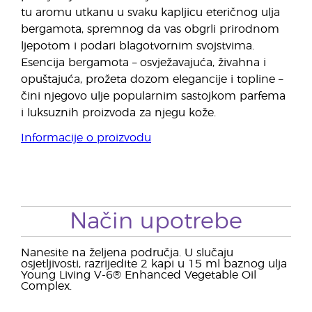
tu aromu utkanu u svaku kapljicu eteričnog ulja
bergamota, spremnog da vas obgrli prirodnom
ljepotom i podari blagotvornim svojstvima.
Esencija bergamota – osvježavajuća, živahna i
opuštajuća, prožeta dozom elegancije i topline –
čini njegovo ulje popularnim sastojkom parfema
i luksuznih proizvoda za njegu kože.
Informacije o proizvodu
Način upotrebe
Nanesite na željena područja. U slučaju
osjetljivosti, razrijedite 2 kapi u 15 ml baznog ulja
Young Living V-6® Enhanced Vegetable Oil
Complex.