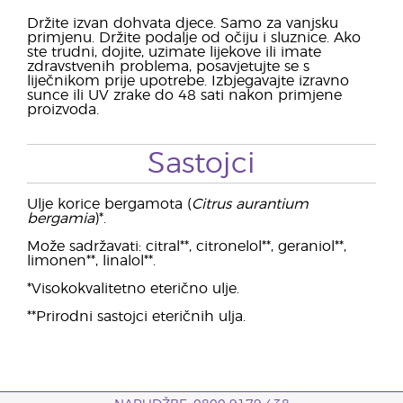
Držite izvan dohvata djece. Samo za vanjsku
primjenu. Držite podalje od očiju i sluznice. Ako
ste trudni, dojite, uzimate lijekove ili imate
zdravstvenih problema, posavjetujte se s
liječnikom prije upotrebe. Izbjegavajte izravno
sunce ili UV zrake do 48 sati nakon primjene
proizvoda.
Sastojci
Ulje korice bergamota (
Citrus aurantium
bergamia
)*.
Može sadržavati: citral**, citronelol**, geraniol**,
limonen**, linalol**.
*Visokokvalitetno eterično ulje.
**Prirodni sastojci eteričnih ulja.