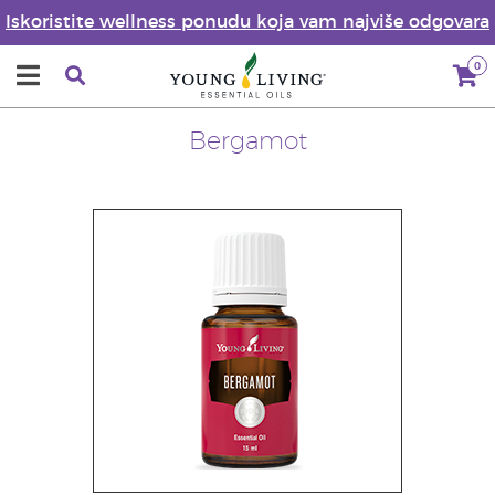
Iskoristite wellness ponudu koja vam najviše odgovara
0
Bergamot