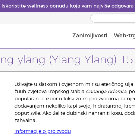
Iskoristite wellness ponudu koja vam najviše odgovara
Zanimljivosti
Web-tr
Mjere sigurnosti pri upotrebi eteričnih ulja
Vodič za difuzore eteričnih ulja
Postupak upisa u Young Living
Posljednja prilika: 50 % po
ang-ylang (Ylang Ylang) 15
Uživajte u slatkom i cvjetnom mirisu eteričnog ulj
žutih cvjetova tropskog stabla
Cananga odorata
, p
popularan je izbor u luksuznim proizvodima za nje
dodavanjem nekoliko kapi svojoj hidratantnoj krem
poput svile. Ako želite dubinski nahraniti kosu, do
zahvalna.
Informacije o proizvodu