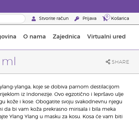
0
Stvorite račun
Prijava
Košarica
govina
O nama
Zajednica
Virtualni ured
pusta na proizvode za njegu kože
Saznajte sve o hranjivim tvarima
Vodič kroz Young Livingove dodatke prehrani
Kako upotrebljavati eterična ulja
25 prednosti za partnere brenda
 ml
SHARE
a ylang-ylanga, koje se dobiva parnom destilacijom
orijeklom iz Indonezije. Ovo egzotično i lepršavo ulje
gu kože i kose. Obogatite svoju svakodnevnu njegu
i da bi vam koža prekrasno mirisala i bila meka
dajte Ylang Ylang u masku za kosu. Kosa će vam biti