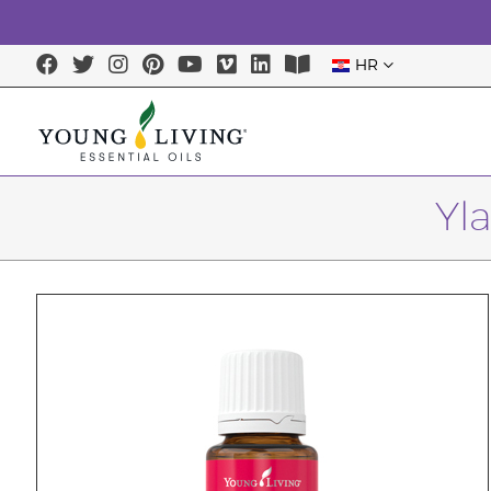
HR
Yl