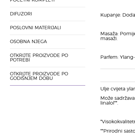
POČETNI KOMPLETI
DIFUZORI
Kupanje: Dodaj
POSLOVNI MATERIJALI
Masaža: Pomije
masaži.
OSOBNA NJEGA
OTKRIJTE PROIZVODE PO
Parfem: Ylang-
POTREBI
OTKRIJTE PROIZVODE PO
GODIŠNJEM DOBU
Ulje cvijeta yl
Može sadržavati:
linalol**.
*Visokokvalitet
**Prirodni sasto