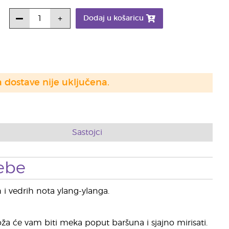
Dodaj u košaricu
a dostave nije uključena.
Sastojci
ebe
h i vedrih nota ylang-ylanga.
oža će vam biti meka poput baršuna i sjajno mirisati.