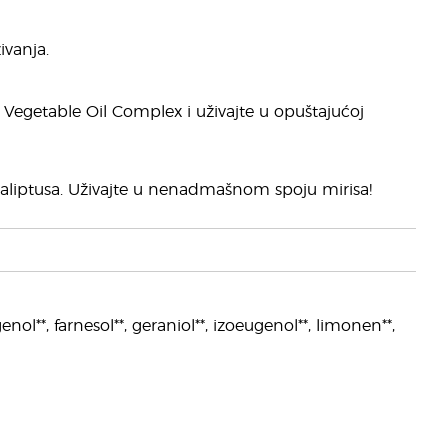
ivanja.
Vegetable Oil Complex i uživajte u opuštajućoj
ukaliptusa. Uživajte u nenadmašnom spoju mirisa!
enol**, farnesol**, geraniol**, izoeugenol**, limonen**,