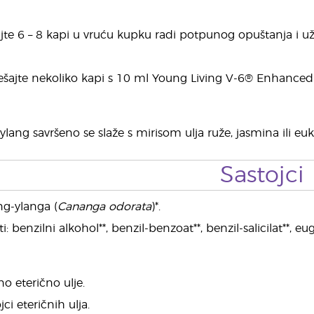
te 6 – 8 kapi u vruću kupku radi potpunog opuštanja i už
šajte nekoliko kapi s 10 ml Young Living V-6® Enhanced 
ylang savršeno se slaže s mirisom ulja ruže, jasmina ili e
Sastojci
ang-ylanga (
Cananga odorata
)*.
 benzilni alkohol**, benzil-benzoat**, benzil-salicilat**, eug
no eterično ulje.
jci eteričnih ulja.