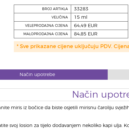
33283
BROJ ARTIKLA
15 ml
VELIČINA
64,49 EUR
VELEPRODAJNA CIJENA
84,85 EUR
MALOPRODAJNA CIJENA
* Sve prikazane cijene uključuju PDV. Cijen
Način upotrebe
Način upotr
ite miris iz bočice da biste osjetili mirisnu čaroliju svježi
ite svoj losion za tijelo dodavanjem nekoliko kapi ulja. K