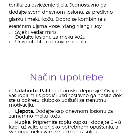
tonika za osvježenje tijela. Jednostavno ga
dodajte svom dnevnom losionu, za predivno
glatku i meku kožu. Dobro se kombinira s
eteričnim uljima Rose, Ylang Ylang i Joy.
Svjež i vedar miris.
Dodajte losionu za meku kožu.
Uravnotežite i obnovite osjetila.
Način upotrebe
Udahnite:
Patite od zimske depresije? Ovaj će
vas topli miris podići. Jednostavno ga nosite dok
ste u pokretu, duboko udišući za trenutnu
motivaciju.
Ljepota:
Dodajte kap dnevnom losionu za
zamamno meku kožu.
Kupka:
Pripremite toplu kupku i dodajte 6 – 8
kapi, uživajte u prijeko potrebnom opuštanju, a
sve brige neka vam se odmah rasplinu.