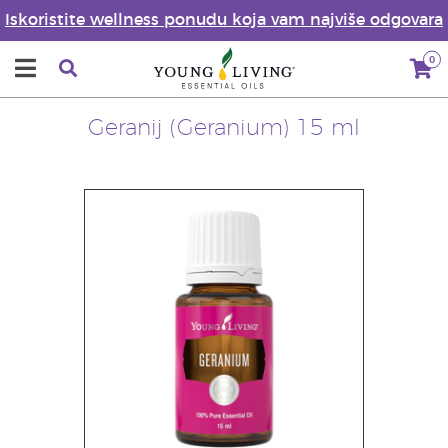
Iskoristite wellness ponudu koja vam najviše odgovara
0
Geranij (Geranium) 15 ml