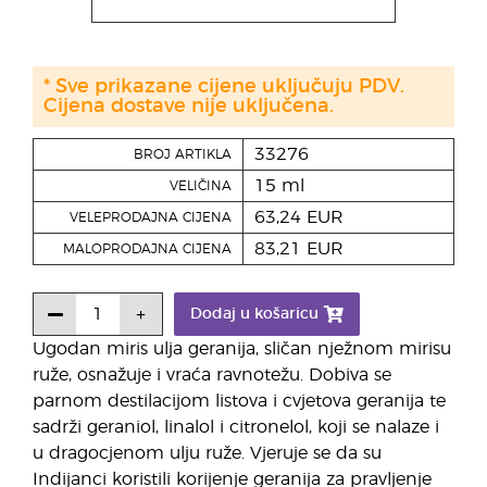
* Sve prikazane cijene uključuju PDV.
Cijena dostave nije uključena.
33276
BROJ ARTIKLA
15 ml
VELIČINA
63,24 EUR
VELEPRODAJNA CIJENA
83,21 EUR
MALOPRODAJNA CIJENA
Dodaj u košaricu
Ugodan miris ulja geranija, sličan nježnom mirisu
ruže, osnažuje i vraća ravnotežu. Dobiva se
parnom destilacijom listova i cvjetova geranija te
sadrži geraniol, linalol i citronelol, koji se nalaze i
u dragocjenom ulju ruže. Vjeruje se da su
Indijanci koristili korijenje geranija za pravljenje