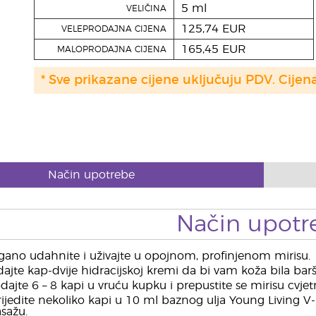
5 ml
VELIČINA
125,74 EUR
VELEPRODAJNA CIJENA
165,45 EUR
MALOPRODAJNA CIJENA
* Sve prikazane cijene uključuju PDV. Cijen
Način upotrebe
Način upotr
gano udahnite i uživajte u opojnom, profinjenom mirisu.
ajte kap-dvije hidracijskoj kremi da bi vam koža bila ba
ajte 6 – 8 kapi u vruću kupku i prepustite se mirisu cvjet
ijedite nekoliko kapi u 10 ml baznog ulja Young Living V
sažu.