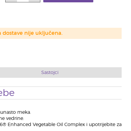
a dostave nije uključena.
Sastojci
ebe
ršunasto meka.
ne vedrine.
-6® Enhanced Vegetable Oil Complex i upotrijebite za