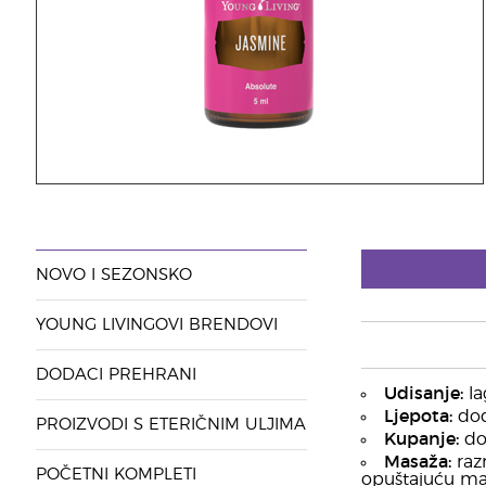
NOVO I SEZONSKO
YOUNG LIVINGOVI BRENDOVI
DODACI PREHRANI
Udisanje:
la
Ljepota:
dod
PROIZVODI S ETERIČNIM ULJIMA
Kupanje:
dod
Masaža:
razr
POČETNI KOMPLETI
opuštajuću ma