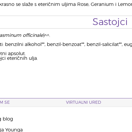
rasno se slaže s eteričnim uljima Rose, Geranium i Lemo
Sastojci
asminum officinale
)^^.
 benzilni alkohol**, benzil-benzoat**, benzil-salicilat**, euge
tni apsolut.
jci eteričnih ulja.
M SE
VIRTUALNI URED
g blog
yja Younga