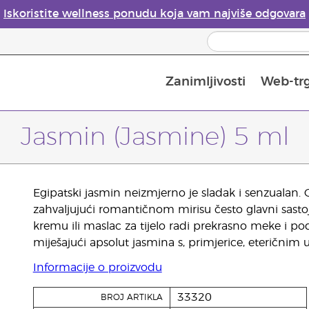
Iskoristite wellness ponudu koja vam najviše odgovara
Zanimljivosti
Web-tr
Mjere sigurnosti pri upotrebi eteričnih ulja
Vodič za difuzore eteričnih ulja
Postupak upisa u Young Living
Posljednja prilika: 50 % po
Jasmin (Jasmine) 5 ml
Egipatski jasmin neizmjerno je sladak i senzualan. C
zahvaljujući romantičnom mirisu često glavni sast
kremu ili maslac za tijelo radi prekrasno meke i poda
miješajući apsolut jasmina s, primjerice, eteričnim u
Informacije o proizvodu
33320
BROJ ARTIKLA