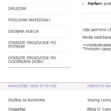
Parfem:
prek
DIFUZORI
POSLOVNI MATERIJALI
Ulje jasmina (
J
OSOBNA NJEGA
Može sadržavati:
OTKRIJTE PROIZVODE PO
^^Visokokvalite
POTREBI
**Prirodni sasto
OTKRIJTE PROIZVODE PO
GODIŠNJEM DOBU
NARUDŽBE: 0800 9179 438
OBRATITE NA
Služba za korisnike
Young Livin
Događaji
Blog D. Gar