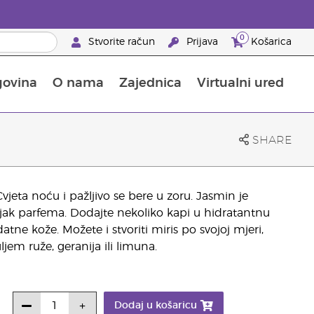
0
Stvorite račun
Prijava
Košarica
govina
O nama
Zajednica
Virtualni ured
pusta na proizvode za njegu kože
Saznajte sve o hranjivim tvarima
Vodič kroz Young Livingove dodatke prehrani
Kako upotrebljavati eterična ulja
25 prednosti za partnere brenda
SHARE
vjeta noću i pažljivo se bere u zoru. Jasmin je
ojak parfema. Dodajte nekoliko kapi u hidratantnu
tne kože. Možete i stvoriti miris po svojoj mjeri,
ljem ruže, geranija ili limuna.
Dodaj u košaricu