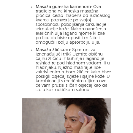
Masaža gua-sha kamenom:
Ova
tradicionalna kineska masažna
pločica, često izrađena od ružičastog
kvarca, poznata je po svojoj
sposobnosti poboljšanja cirkulacije i
stimulacije kože. Nakon nanošenja
eteričnih ulja lagano njome klizite
po licu da biste opustili mišiće i
omogućili bolju apsorpciju ulja.
Masaža žličicom:
Spremni za
iznenađujući trik? Uzmite običnu
čajnu žličicu iz kuhinje i lagano je
rashladite pod hladnom vodom ili u
hladnjaku. Nježno masirajte lice
zakrivljenim rubom žličice kako biste
postigli osjećaj svježe i sjajne kože. U
kombinaciji s eteričnim uljima ovo
će vam pružiti sličan osjećaj kao da
ste u kozmetičkom salonu!