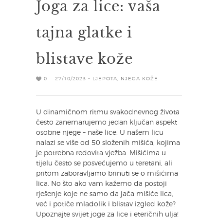
Joga za lice: vaša
tajna glatke i
blistave kože
0
27/10/2023 -
LJEPOTA
,
NJEGA KOŽE
U dinamičnom ritmu svakodnevnog života
često zanemarujemo jedan ključan aspekt
osobne njege – naše lice. U našem licu
nalazi se više od 50 složenih mišića, kojima
je potrebna redovita vježba. Mišićima u
tijelu često se posvećujemo u teretani, ali
pritom zaboravljamo brinuti se o mišićima
lica. No što ako vam kažemo da postoji
rješenje koje ne samo da jača mišiće lica,
već i potiče mladolik i blistav izgled kože?
Upoznajte svijet joge za lice i eteričnih ulja!