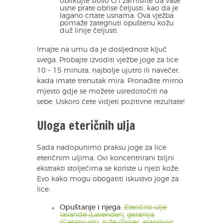
oblikujte slovo O i zamislite da vaše
usne prate obrise čeljusti, kao da je
lagano crtate usnama. Ova vježba
pomaže zategnuti opuštenu kožu
duž linije čeljusti.
Imajte na umu da je dosljednost ključ
svega. Probajte izvoditi vježbe joge za lice
10 – 15 minuta, najbolje ujutro ili navečer,
kada imate trenutak mira. Pronađite mirno
mjesto gdje se možete usredotočiti na
sebe. Uskoro ćete vidjeti pozitivne rezultate!
Uloga eteričnih ulja
Sada nadopunimo praksu joge za lice
eteričnim uljima. Ovi koncentrirani biljni
ekstrakti stoljećima se koriste u njezi kože.
Evo kako mogu obogatiti iskustvo joge za
lice:
Opuštanje i njega:
Eterično ulje
lavande (Lavender)
,
geranija
(Geranium)
,
ruže (Rose)
,
arapskog