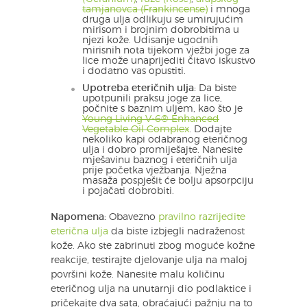
tamjanovca (Frankincense)
i mnoga
druga ulja odlikuju se umirujućim
mirisom i brojnim dobrobitima u
njezi kože. Udisanje ugodnih
mirisnih nota tijekom vježbi joge za
lice može unaprijediti čitavo iskustvo
i dodatno vas opustiti.
Upotreba eteričnih ulja:
Da biste
upotpunili praksu joge za lice,
počnite s baznim uljem, kao što je
Young Living V-6® Enhanced
Vegetable Oil Complex
. Dodajte
nekoliko kapi odabranog eteričnog
ulja i dobro promiješajte. Nanesite
mješavinu baznog i eteričnih ulja
prije početka vježbanja. Nježna
masaža pospješit će bolju apsorpciju
i pojačati dobrobiti.
Napomena:
Obavezno
pravilno razrijedite
eterična ulja
da biste izbjegli nadraženost
kože. Ako ste zabrinuti zbog moguće kožne
reakcije, testirajte djelovanje ulja na maloj
površini kože. Nanesite malu količinu
eteričnog ulja na unutarnji dio podlaktice i
pričekajte dva sata, obraćajući pažnju na to