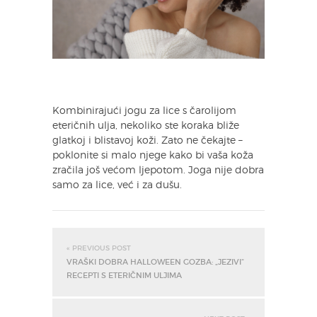
Kombinirajući jogu za lice s čarolijom
eteričnih ulja, nekoliko ste koraka bliže
glatkoj i blistavoj koži. Zato ne čekajte –
poklonite si malo njege kako bi vaša koža
zračila još većom ljepotom. Joga nije dobra
samo za lice, već i za dušu.
« PREVIOUS POST
VRAŠKI DOBRA HALLOWEEN GOZBA: „JEZIVI“
RECEPTI S ETERIČNIM ULJIMA