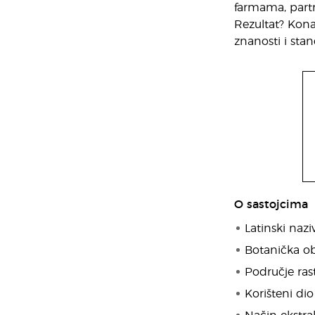
farmama, partn
Rezultat? Kon
znanosti i sta
O sastojcima
Latinski nazi
Botanička obi
Područje ras
Korišteni dio