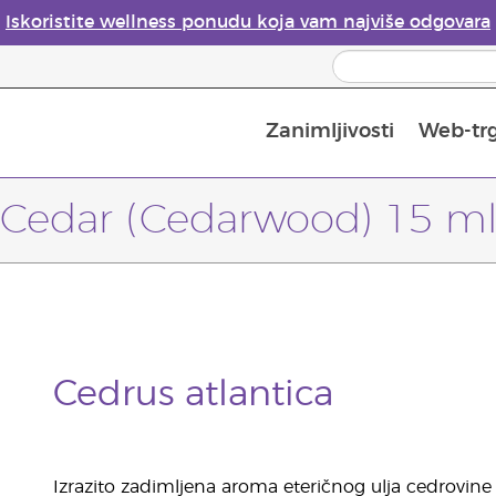
Iskoristite wellness ponudu koja vam najviše odgovara
Zanimljivosti
Web-tr
Mjere sigurnosti pri upotrebi eteričnih ulja
Vodič za difuzore eteričnih ulja
Postupak upisa u Young Living
Posljednja prilika: 50 % po
Cedar (Cedarwood) 15 m
Cedrus atlantica
Izrazito zadimljena aroma eteričnog ulja cedrovine 