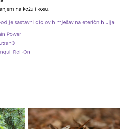
sa
vanjem na kožu i kosu.
d je sastavni dio ovih mješavina eteričnih ulja:
ain Power
utran®
anquil Roll-On