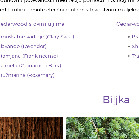
ti duhovnu povezanost i meditaciju pomoću moćnog miri
jediti rutinu ljepote eteričnim uljem s blagotvornim djelo
Cedarwood s ovim uljima:
Cedarwoo
e muškatne kadulje (Clary Sage)
Br
e lavande (Lavender)
Sh
e tamjana (Frankincense)
Tr
e cimeta (Cinnamon Bark)
e ružmarina (Rosemary)
Biljka