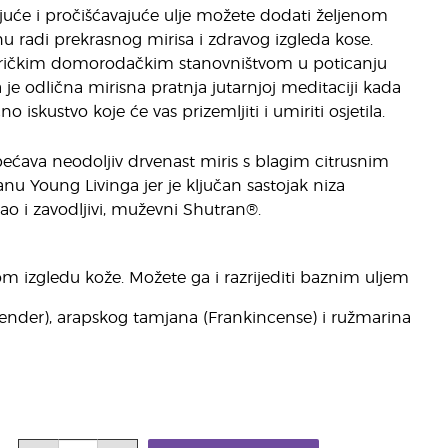
juće i pročišćavajuće ulje možete dodati željenom
nu radi prekrasnog mirisa i zdravog izgleda kose.
ričkim domorodačkim stanovništvom u poticanju
je odlična mirisna pratnja jutarnjoj meditaciji kada
iskustvo koje će vas prizemljiti i umiriti osjetila.
bećava neodoljiv drvenast miris s blagim citrusnim
u Young Livinga jer je ključan sastojak niza
ao i zavodljivi, muževni Shutran®.
m izgledu kože. Možete ga i razrijediti baznim uljem
ender), arapskog tamjana (Frankincense) i ružmarina