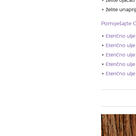
želite ojača
želite unapri
Pomiješajte 
Eterično ulj
Eterično ulj
Eterično ulj
Eterično ulj
Eterično ulj