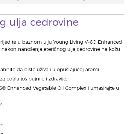
g ulja cedrovine
 razrijedite u baznom ulju Young Living V-6® Enhanced
ti nakon nanošenja eteričnog ulja cedrovine na kožu
ahnite da biste uživali u opuštajućoj aromi.
edala još bujnije i zdravije.
V-6® Enhanced Vegetable Oil Complex i umasirajte u
m.
om