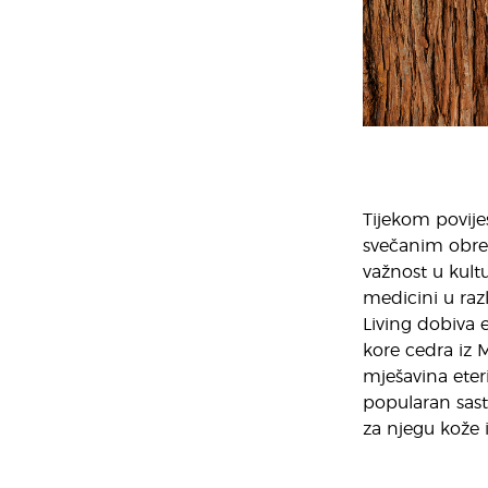
Tijekom povije
svečanim obred
važnost u kultur
medicini u raz
Living dobiva 
kore cedra iz M
mješavina eteri
popularan sas
za njegu kože 