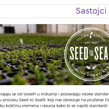
Sastojci
ajaju se od ostalih u industriji i postavljaju visoke standa
u procesu Seed to Seal®, koji nas obvezuje na pružanje čis
iku količinu vremena i resursa kako bi se najviši standard