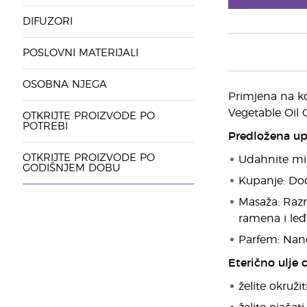
DIFUZORI
POSLOVNI MATERIJALI
OSOBNA NJEGA
Primjena na ko
Vegetable Oil 
OTKRIJTE PROIZVODE PO
POTREBI
Predložena up
OTKRIJTE PROIZVODE PO
Udahnite mir
GODIŠNJEM DOBU
Kupanje: Dod
Masaža: Razr
ramena i leđa
Parfem: Nane
Eterično ulje 
želite okruži