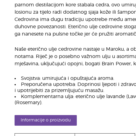
parnom destilacijom kore stabala cedra, ovo umiru
losionu za tijelo radi dodatnog sjaja kože ili šampo
Cedrovina ima dugu tradiciju upotrebe među ame
duhovne povezanosti. Eterično ulje cedrovine stoga 
ga nanesete na pulsne točke jer će pružiti aromatično 
Naše eterično ulje cedrovine nastaje u Maroku, a o
notama. Riječ je o posebno važnom ulju u asortiman
mješavina, uključujući opojni, bogati Brain Power, k
Svojstva: umirujuća i opuštajuća aroma.
Preporučena upotreba: Doprinosi ljepoti i zdravo
i upotrijebiti za prizemljujuću masažu.
Komplementarna ulja: eterično ulje lavande (Lav
(Rosemary).
Informacije o proizvodu