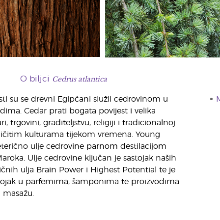
Cedrus atlantica
O biljci
sti su se drevni Egipćani služli cedrovinom u
M
ima. Cedar prati bogata povijest i velika
i, trgovini, graditeljstvu, religiji i tradicionalnoj
ličitim kulturama tijekom vremena. Young
eterično ulje cedrovine parnom destilacijom
aroka. Ulje cedrovine ključan je sastojak naših
čnih ulja Brain Power i Highest Potential te je
tojak u parfemima, šamponima te proizvodima
i masažu.