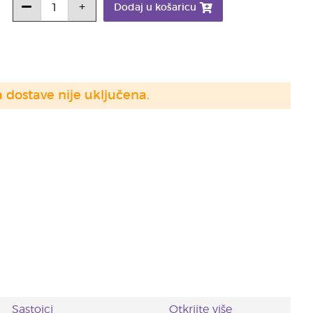
Dodaj u košaricu
a dostave nije uključena.
Sastojci
Otkrijte više