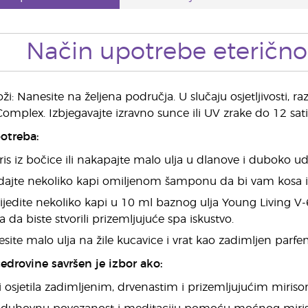
Način upotrebe eterično
ži: Nanesite na željena područja. U slučaju osjetljivosti,
Complex. Izbjegavajte izravno sunce ili UV zrake do 12 sa
otreba:
is iz bočice ili nakapajte malo ulja u dlanove i duboko ud
ajte nekoliko kapi omiljenom šamponu da bi vam kosa izgl
ijedite nekoliko kapi u 10 ml baznog ulja Young Living 
 da biste stvorili prizemljujuće spa iskustvo.
site malo ulja na žile kucavice i vrat kao zadimljen parfe
cedrovine savršen je izbor ako:
ti osjetila zadimljenim, drvenastim i prizemljujućim miris