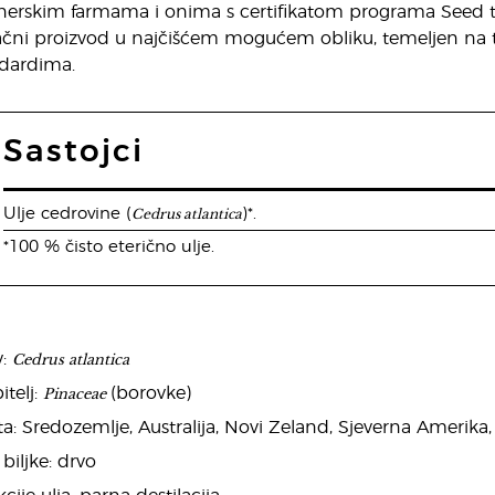
erskim farmama i onima s certifikatom programa Seed to Se
ačni proizvod u najčišćem mogućem obliku, temeljen na t
ndardima.
Sastojci
Cedrus atlantica
Ulje cedrovine (
)*.
*100 % čisto eterično ulje.
Cedrus atlantica
v:
Pinaceae
telj:
(borovke)
ta: Sredozemlje, Australija, Novi Zeland, Sjeverna Amerika
 biljke: drvo