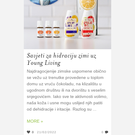
Savjeti za hidraciju zimi uz
Young Living
Najdragocjenije zimske uspomene obično
se vežu uz trenutke provedene u toplom
domu uz vruću čokoladu, na klizalištu u
ugodnom društvu ili na dvorištu s veselim
snjegovićem. Iako sve te aktivnosti volimo,
naša koža i usne mogu uslijed njih patiti
od dehidracije i iritacije. Razlog su ...
MORE »
0
21/02/2022
0