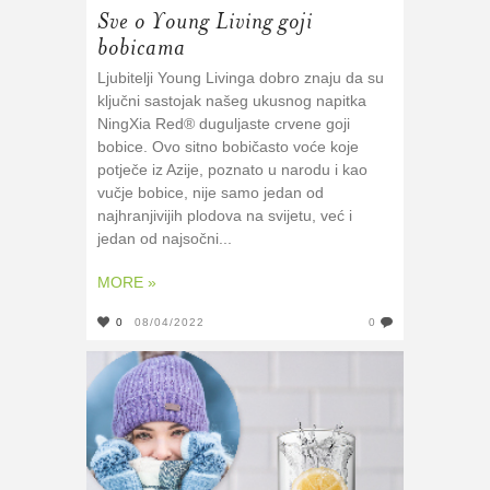
Sve o Young Living goji
bobicama
Ljubitelji Young Livinga dobro znaju da su
ključni sastojak našeg ukusnog napitka
NingXia Red® duguljaste crvene goji
bobice. Ovo sitno bobičasto voće koje
potječe iz Azije, poznato u narodu i kao
vučje bobice, nije samo jedan od
najhranjivijih plodova na svijetu, već i
jedan od najsočni...
MORE »
0
08/04/2022
0