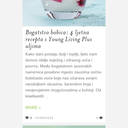
Bogatstvo bobica: 4 ljetna
recepta s Young Living Plus
uljima
Kako dani postaju dulji i topliji, ljeto nam
donosi obilje svježeg i zdravog voća i
povrća. Među bogatstvom sezonskih
namirnica posebno mjesto zauzima sočno
bobičasto voće koje nas očarava svojim
neodoljivim okusima, šarenilom boja i
nevjerojatnim mogućnostima u kuhinji. Od
kiselkastih ...
MORE »
0
23/06/2023
0