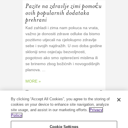
Pazite na zdravlje zimi pomoću
ovih popularnih dodataka
prehrani
Kad zahladi i zima nam pokuca na vrata,
važno je donositi zdrave odluke da bismo
pozitivno utjecali na cjelokupno zdravlje
sebe i svojih najdražih. U ovo doba godine
skloniji smo osjećaju bezvoljnosti,
pogotovo ako smo opterećeni mislima ili
se brinemo zbog božićnih i novogodišnjih
planova. ...
MORE »
0
03/12/2020
0
By clicking “Accept All Cookies”, you agree to the storing of
cookies on your device to enhance site navigation, analyze
site usage, and assist in our marketing efforts.
Privacy
Policy
Cookie Settings