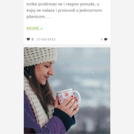
tvrtke proširivao se i raspon ponude, u
kojoj se nalaze i proizvodi s jednozrnom
pšenicom, ...
MORE »
0
27/04/2021
0