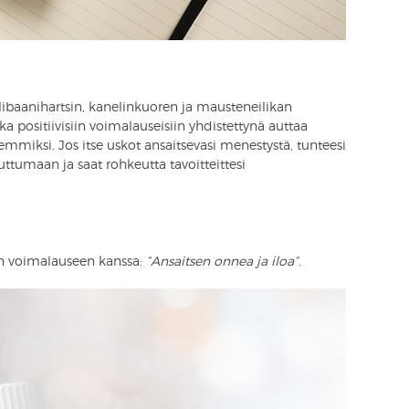
olibaanihartsin, kanelinkuoren ja mausteneilikan
oka positiivisiin voimalauseisiin yhdistettynä auttaa
mmiksi. Jos itse uskot ansaitsevasi menestystä, tunteesi
uttumaan ja saat rohkeutta tavoitteittesi
sen voimalauseen kanssa:
“Ansaitsen onnea ja iloa”
.