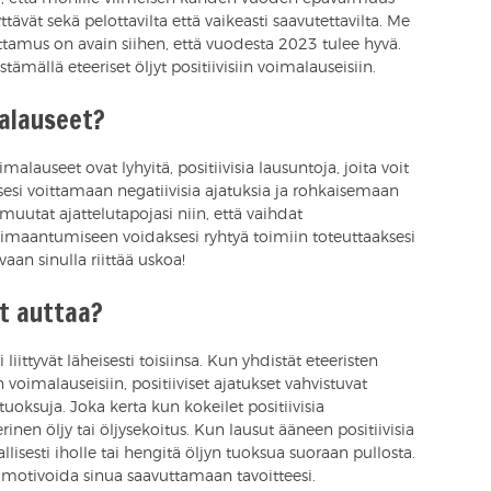
tävät sekä pelottavilta että vaikeasti saavutettavilta. Me
tamus on avain siihen, että vuodesta 2023 tulee hyvä.
tämällä eteeriset öljyt positiivisiin voimalauseisiin.
malauseet?
imalauseet ovat lyhyitä, positiivisia lausuntoja, joita voit
sesi voittamaan negatiivisia ajatuksia ja rohkaisemaan
muutat ajattelutapojasi niin, että vaihdat
maantumiseen voidaksesi ryhtyä toimiin toteuttaaksesi
vaan sinulla riittää uskoa!
at auttaa?
liittyvät läheisesti toisiinsa. Kun yhdistät eteeristen
in voimalauseisiin, positiiviset ajatukset vahvistuvat
tuoksuja. Joka kerta kun kokeilet positiivisia
rinen öljy tai öljysekoitus. Kun lausut ääneen positiivisia
allisesti iholle tai hengitä öljyn tuoksua suoraan pullosta.
 motivoida sinua saavuttamaan tavoitteesi.