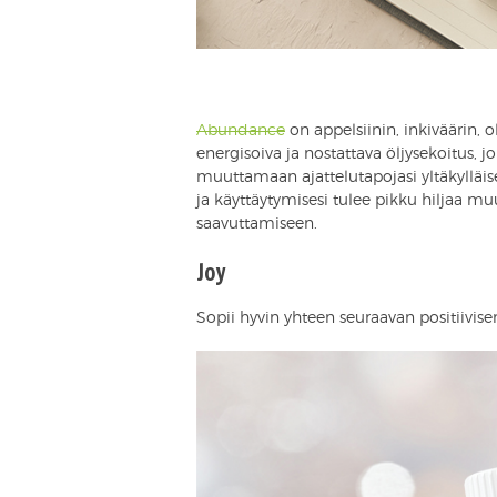
Abundance
on appelsiinin, inkiväärin, 
energisoiva ja nostattava öljysekoitus, j
muuttamaan ajattelutapojasi yltäkylläise
ja käyttäytymisesi tulee pikku hiljaa mu
saavuttamiseen.
Joy
Sopii hyvin yhteen seuraavan positiivi