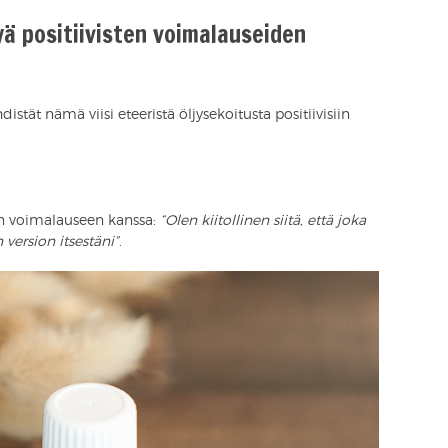
jyä positiivisten voimalauseiden
stät nämä viisi eteeristä öljysekoitusta positiivisiin
sen voimalauseen kanssa:
“Olen kiitollinen siitä, että joka
ersion itsestäni”
.