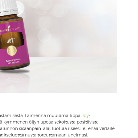
akastamisesta. Laimenna muutama tippa
Joy
-
ätä kymmenen öljyn upeaa sekoitusta positiivista
tunnon sisäänpäin, alat luottaa itseesi, et enää vertaile
aat itseluottamusta toteuttamaan unelmasi.