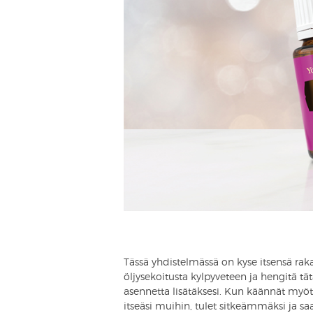
Tässä yhdistelmässä on kyse itsensä r
öljysekoitusta kylpyveteen ja hengitä t
asennetta lisätäksesi. Kun käännät myötä
itseäsi muihin, tulet sitkeämmäksi ja s