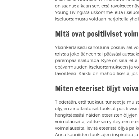
on saanut aikaan sen, että tavoitteet näyt
Young Livingissä uskomme, että itseluot
Itseluottamusta voidaan harjoitella yhdis
Mitä ovat positiiviset voi
Yksinkertaisesti sanottuna positiiviset vo
toistaa joko ääneen tai päässäsi auttaak
parempaa itsetuntoa. Kyse on siitä, että 
epävarmuuden itseluottamukseen ja voi
tavoitteesi. Kaikki on mahdollisesta, jos 
Miten eteeriset öljyt voiv
Tiedetään, että tuoksut, tunteet ja muisti 
öljyjen ainutlaatuiset tuoksut positiivisi
hengittäessäsi näiden eteeristen öljyjen 
voimalauseita, valitse sen yhteyteen etee
voimalauseita, levitä eteeristä öljyä paik
Anna kauniiden tuoksujen inspiroida ja