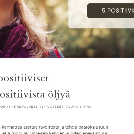
positiiviset
sitiivista öljyä
OINTI
,
MINDFULNESS
,
YL-TUOTTEET
,
YOUNG LIVING
in kannattaa asettaa tavoitteita ja tehdä päätöksiä juuri
, että monille viimeisen kahden vuoden epävarmuus