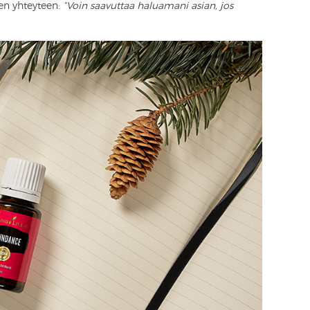
een yhteyteen:
“Voin saavuttaa haluamani asian, jos