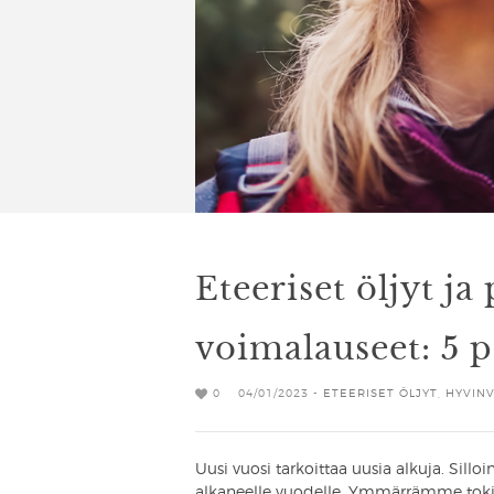
Eteeriset öljyt ja 
voimalauseet: 5 po
0
04/01/2023 -
ETEERISET ÖLJYT
,
HYVINV
Uusi vuosi tarkoittaa uusia alkuja. Sillo
alkaneelle vuodelle. Ymmärrämme toki