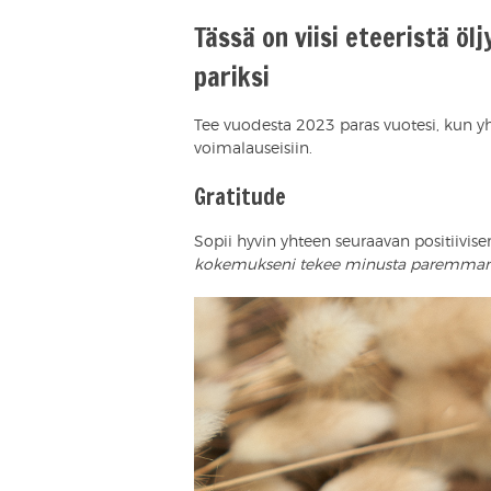
Tässä on viisi eteeristä öl
pariksi
Tee vuodesta 2023 paras vuotesi, kun yhdi
voimalauseisiin.
Gratitude
Sopii hyvin yhteen seuraavan positiivi
kokemukseni tekee minusta paremman v