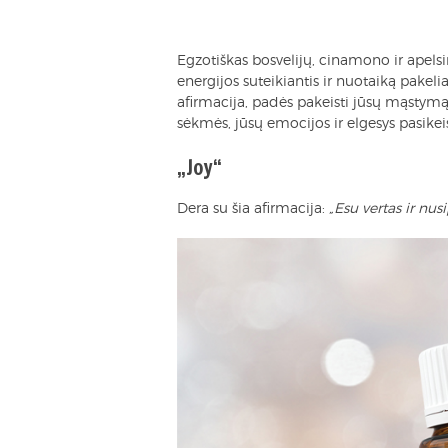
Egzotiškas bosvelijų, cinamono ir apelsi
energijos suteikiantis ir nuotaiką pakeli
afirmacija, padės pakeisti jūsų mąstym
sėkmės, jūsų emocijos ir elgesys pasikeis i
„Joy“
Dera su šia afirmacija:
„Esu vertas ir nu