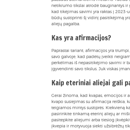
netikrumo tikslai atrodė bauginantys ir 
kad tikėjimas savimi yra raktas į 2023-u
būdų sustiprinti šį vidinį pasitikėjimą y
aliejų pagalba.
Kas yra afirmacijos?
Paprastai tariant, afirmacijos yra trumpi,
savo galvoje, kad padėtų įveikti neigiam
perkėlimas iš nepasitikėjimo savimi ir b
įgyvendinti savo tikslus. Juk viskas įmano
Kaip eteriniai aliejai gali 
Gerai žinoma, kad kvapas, emocijos ir at
kvapo susiejimas su afirmacija reiškia, 
teigiamos mintys sustiprės. Kiekvieną kar
pasirinkite tinkamą eterinį aliejų ar mi
pasitepkite aliejumi arba tiesiog įkvėpki
įkvepia ir motyvuoja siekti užsibrėžtų tik