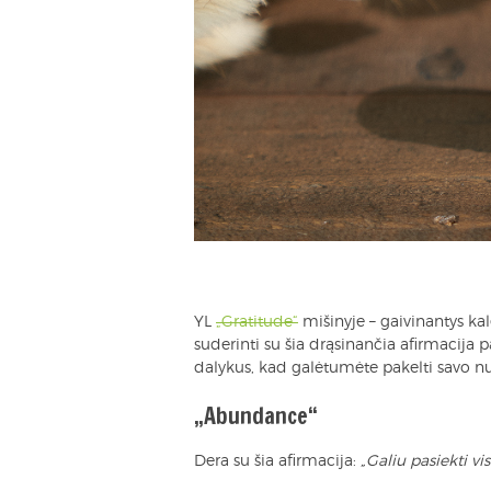
YL
„Gratitude“
mišinyje – gaivinantys ka
suderinti su šia drąsinančia afirmacija p
dalykus, kad galėtumėte pakelti savo nu
„Abundance“
Dera su šia afirmacija:
„Galiu pasiekti v