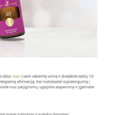
is lašus
„Joy“
į savo vakarinę vonią ir įkvėpkite saldų 10
ą teigiamą afirmaciją. Kai nukreipsite supratingumą į
duosite nuo palyginimų, ugdysite atsparumą ir įgalinsite
ė mane sustiprina ir suteikia išminties“
.