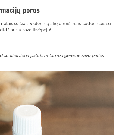
irmacijų poros
tais su šiais 5 eterinių aliejų mišiniais, suderintais su
 didžiausiu savo įkvėpėju!
d su kiekviena patirtimi tampu geresne savo paties