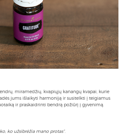
lendrų, miramedžių, kvapiųjų kanangų kvapai, kurie
adės jums išlaikyti harmoniją ir susitelkti į teigiamus
otaiką ir praskaidrinti bendrą požiūrį į gyvenimą.
isko, ko užsibrėžia mano protas“
.