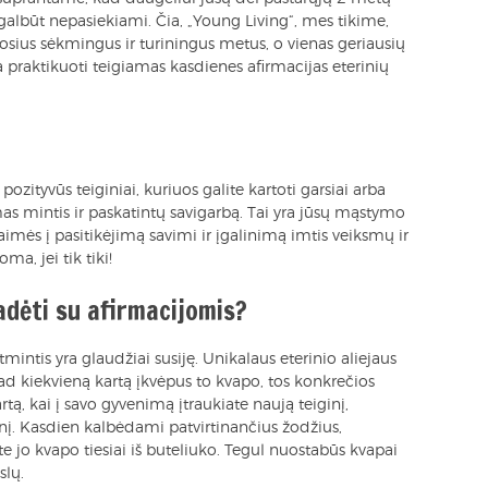
galbūt nepasiekiami. Čia, „Young Living“, mes tikime,
osius sėkmingus ir turiningus metus, o vienas geriausių
ra praktikuoti teigiamas kasdienes afirmacijas eterinių
 pozityvūs teiginiai, kuriuos galite kartoti garsiai arba
as mintis ir paskatintų savigarbą. Tai yra jūsų mąstymo
aimės į pasitikėjimą savimi ir įgalinimą imtis veiksmų ir
ma, jei tik tiki!
padėti su afirmacijomis?
mintis yra glaudžiai susiję. Unikalaus eterinio aliejaus
kad kiekvieną kartą įkvėpus to kvapo, tos konkrečios
tą, kai į savo gyvenimą įtraukiate naują teiginį,
šinį. Kasdien kalbėdami patvirtinančius žodžius,
te jo kvapo tiesiai iš buteliuko. Tegul nuostabūs kvapai
slų.