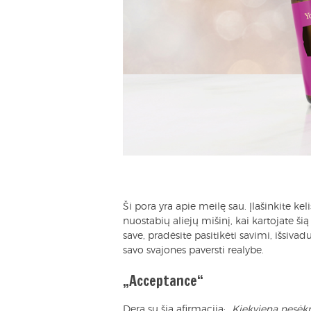
Ši pora yra apie meilę sau. Įlašinkite kel
nuostabių aliejų mišinį, kai kartojate ši
save, pradėsite pasitikėti savimi, išsiva
savo svajones paversti realybe.
„Acceptance“
Dera su šia afirmacija:
„Kiekviena nesėkm