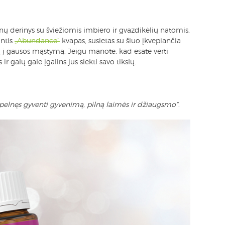
nų derinys su šviežiomis imbiero ir gvazdikėlių natomis,
antis
„Abundance“
kvapas, susietas su šiuo įkvepiančia
ą į gausos mąstymą. Jeigu manote, kad esate verti
r galų gale įgalins jus siekti savo tikslų.
sipelnęs gyventi gyvenimą, pilną laimės ir džiaugsmo“
.