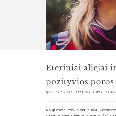
Eteriniai aliejai i
pozityvios poros
0
04/01/2023 -
ETERINIAI ALIEJAI
,
SĄMO
Nauji metai reiškia naują skyrių kiekvien
pažadus ateinantiems metams. Tačiau s