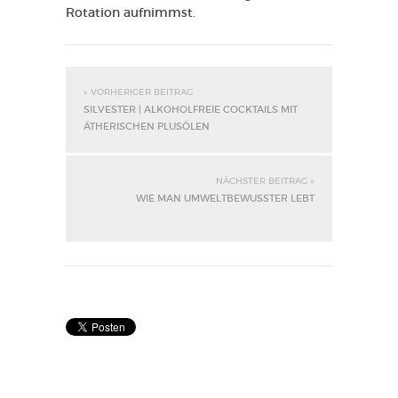
Rotation aufnimmst.
« VORHERIGER BEITRAG
SILVESTER | ALKOHOLFREIE COCKTAILS MIT
ÄTHERISCHEN PLUSÖLEN
NÄCHSTER BEITRAG »
WIE MAN UMWELTBEWUSSTER LEBT