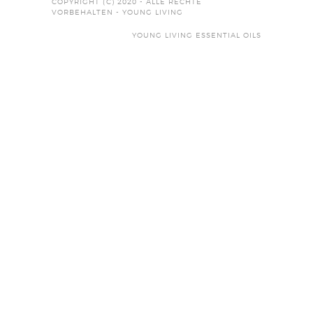
COPYRIGHT (C) 2020 - ALLE RECHTE
VORBEHALTEN - YOUNG LIVING
YOUNG LIVING ESSENTIAL OILS