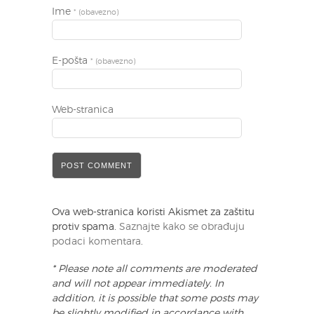
Ime
* (obavezno)
E-pošta
* (obavezno)
Web-stranica
Ova web-stranica koristi Akismet za zaštitu
protiv spama.
Saznajte kako se obrađuju
podaci komentara
.
* Please note all comments are moderated
and will not appear immediately. In
addition, it is possible that some posts may
be slightly modified in accordance with