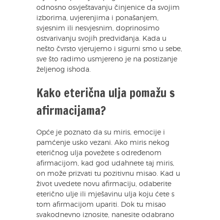
odnosno osvještavanju činjenice da svojim
izborima, uvjerenjima i ponašanjem,
svjesnim ili nesvjesnim, doprinosimo
ostvarivanju svojih predviđanja. Kada u
nešto čvrsto vjerujemo i sigurni smo u sebe,
sve što radimo usmjereno je na postizanje
željenog ishoda.
Kako eterična ulja pomažu s
afirmacijama?
Opće je poznato da su miris, emocije i
pamćenje usko vezani. Ako miris nekog
eteričnog ulja povežete s određenom
afirmacijom, kad god udahnete taj miris,
on može prizvati tu pozitivnu misao. Kad u
život uvedete novu afirmaciju, odaberite
eterično ulje ili mješavinu ulja koju ćete s
tom afirmacijom upariti. Dok tu misao
svakodnevno iznosite, nanesite odabrano