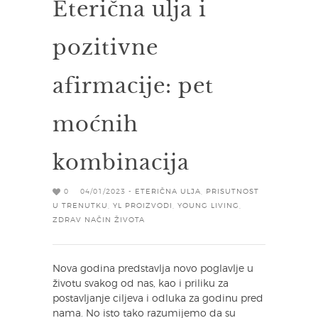
Eterična ulja i
pozitivne
afirmacije: pet
moćnih
kombinacija
0
04/01/2023 -
ETERIČNA ULJA
,
PRISUTNOST
U TRENUTKU
,
YL PROIZVODI
,
YOUNG LIVING
,
ZDRAV NAČIN ŽIVOTA
Nova godina predstavlja novo poglavlje u
životu svakog od nas, kao i priliku za
postavljanje ciljeva i odluka za godinu pred
nama. No isto tako razumijemo da su