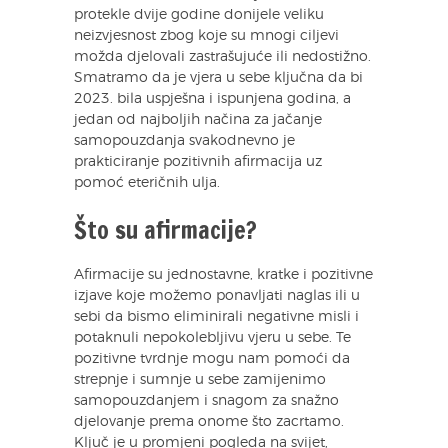
protekle dvije godine donijele veliku
neizvjesnost zbog koje su mnogi ciljevi
možda djelovali zastrašujuće ili nedostižno.
Smatramo da je vjera u sebe ključna da bi
2023. bila uspješna i ispunjena godina, a
jedan od najboljih načina za jačanje
samopouzdanja svakodnevno je
prakticiranje pozitivnih afirmacija uz
pomoć eteričnih ulja.
Što su afirmacije?
Afirmacije su jednostavne, kratke i pozitivne
izjave koje možemo ponavljati naglas ili u
sebi da bismo eliminirali negativne misli i
potaknuli nepokolebljivu vjeru u sebe. Te
pozitivne tvrdnje mogu nam pomoći da
strepnje i sumnje u sebe zamijenimo
samopouzdanjem i snagom za snažno
djelovanje prema onome što zacrtamo.
Ključ je u promjeni pogleda na svijet,