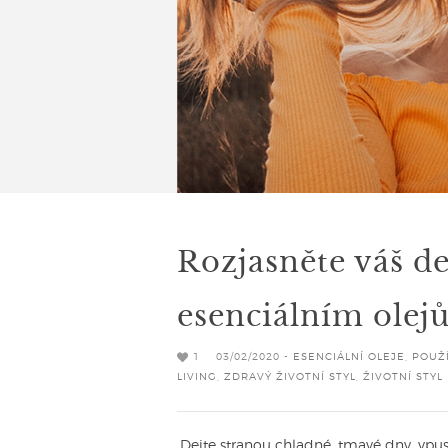
Rozjasněte váš d
esenciálním olej
1
03/02/2020 -
ESENCIÁLNÍ OLEJE
,
POUŽÍ
LIVING
,
ZDRAVÝ ŽIVOTNÍ STYL
,
ŽIVOTNÍ STYL
Dejte stranou chladné, tmavé dny, vpusť