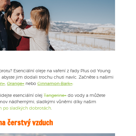
rotu? Esenciální oleje na vaření z řady Plus od Young
 abyste jim dodali trochu chuti navíc. Začněte s našimi
n+
,
Orange+
nebo
Cinnamon Bark+
.
dejte esenciální olej
Tangerine+
do vody a můžete
domov nádhernými, sladkými vůněmi díky našim
m po sladkých dobrotách
.
na čerstvý vzduch