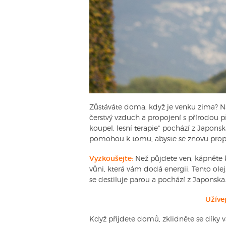
Zůstáváte doma, když je venku zima? N
čerstvý vzduch a propojení s přírodou př
koupel, lesní terapie“ pochází z Japon
pomohou k tomu, abyste se znovu propoj
Vyzkoušejte
:
Než půjdete ven, kápněte 
vůni, která vám dodá energii. Tento olej
se destiluje parou a pochází z Japonska
Užíve
Když přijdete domů, zklidněte se díky v