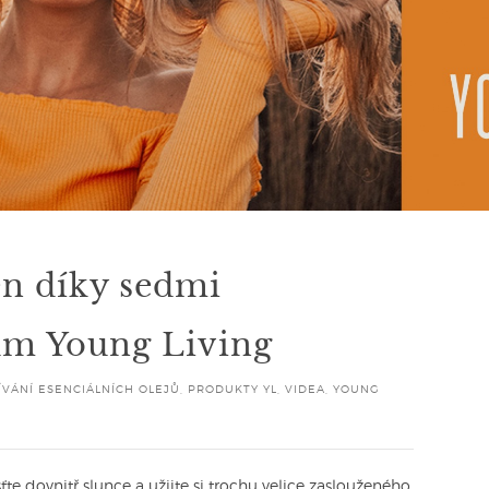
en díky sedmi
ům Young Living
VÁNÍ ESENCIÁLNÍCH OLEJŮ
,
PRODUKTY YL
,
VIDEA
,
YOUNG
te dovnitř slunce a užijte si trochu velice zaslouženého