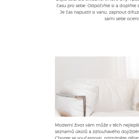
času pro sebe. Odpočiňte si a doplňte s
Je čas napustit si vanu, zapnout difu
sami sebe ocen
Moderní život vám může v těch nejlepší
seznamů úkolů a zdlouhavého dojíždění u
Chopte se současnosti, odmítněte dělat 