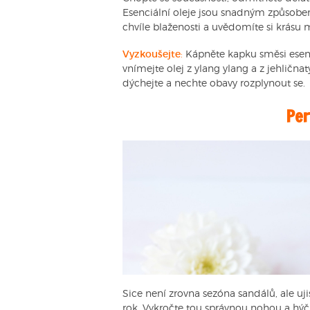
Esenciální oleje jsou snadným způsobe
chvíle blaženosti a uvědomíte si krásu m
Vyzkoušejte
:
Kápněte kapku směsi esen
vnímejte olej z ylang ylang a z jehlič
dýchejte a nechte obavy rozplynout se.
Per
Sice není zrovna sezóna sandálů, ale uj
rok. Vykročte tou správnou nohou a hýč