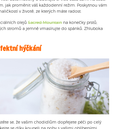
m, jak proměnit váš každodenní režim. Poskytnou vám
aličkostí v životě, ze kterých máte radost.
ciálních olejů
Sacred Mountain
na konečky prstů,
natých stromů a jemně vmasírujte do spánků. Zhluboka
fektní hýčkání
istěte se, že vašim chodidlům dopřejete péči po celý
kejte se díky koupeli na nohy s vašimi oblíbenými