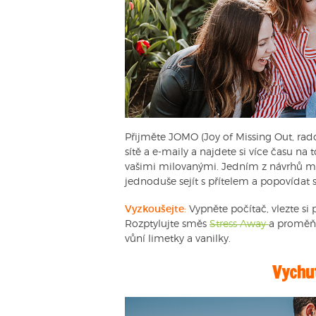
Přijměte JOMO (Joy of Missing Out, rado
sítě a e-maily a najdete si více času na t
vašimi milovanými. Jedním z návrhů může
jednoduše sejít s přítelem a popovídat s
Vyzkoušejte
:
Vypněte počítač, vlezte si
Rozptylujte směs
Stress Away
a proměňt
vůní limetky a vanilky.
Vychu