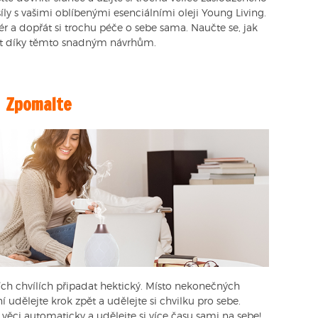
íly s vašimi oblíbenými esenciálními oleji Young Living.
zér a dopřát si trochu péče o sebe sama. Naučte se, jak
it díky těmto snadným návrhům.
Zpomalte
ch chvílích připadat hektický. Místo nekonečných
dělejte krok zpět a udělejte si chvilku pro sebe.
věci automaticky a udělejte si více času sami na sebe!