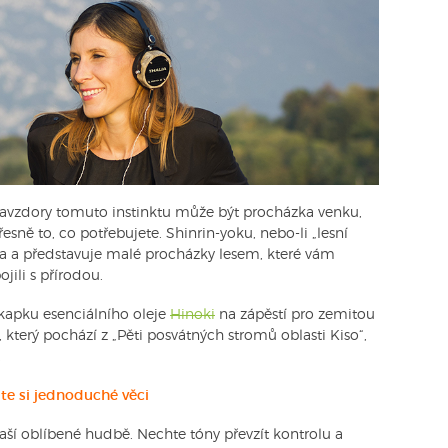
avzdory tomuto instinktu může být procházka venku,
esně to, co potřebujete. Shinrin-yoku, nebo-li „lesní
ska a představuje malé procházky lesem, které vám
ili s přírodou.
kapku esenciálního oleje
Hinoki
na zápěstí pro zemitou
, který pochází z „Pěti posvátných stromů oblasti Kiso“,
.
jte si jednoduché věci
aší oblíbené hudbě. Nechte tóny převzít kontrolu a