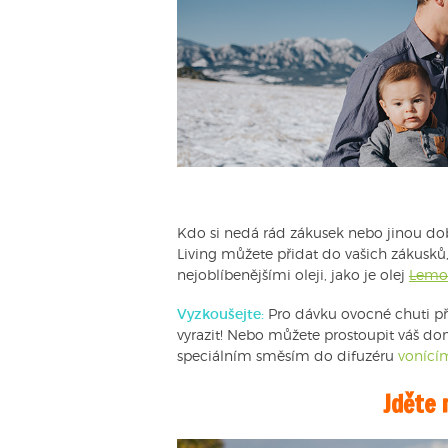
Kdo si nedá rád zákusek nebo jinou dob
Living můžete přidat do vašich zákusků,
nejoblíbenějšími oleji, jako je olej
Lemo
Vyzkoušejte:
Pro dávku ovocné chuti při
vyrazit! Nebo můžete prostoupit váš 
speciálním směsím do difuzéru
vonící
Jděte 