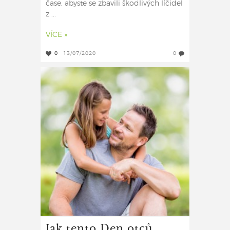
čase, abyste se zbavili škodlivých líčidel
z ...
VÍCE »
0
13/07/2020
0
Jak tento Den otců