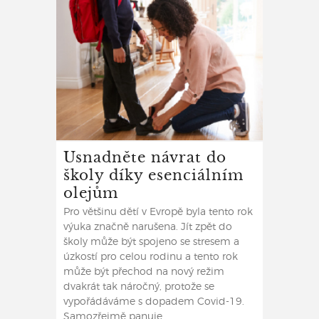
Usnadněte návrat do
školy díky esenciálním
olejům
Pro většinu dětí v Evropě byla tento rok
výuka značně narušena. Jít zpět do
školy může být spojeno se stresem a
úzkostí pro celou rodinu a tento rok
může být přechod na nový režim
dvakrát tak náročný, protože se
vypořádáváme s dopadem Covid-19.
Samozřejmě panuje ...