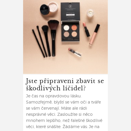
Jste připraveni zbavit se
škodlivých líčidel?
Je čas na opravdovou lásku.
Samozřejmě, blyští se vám oči a tváře
se vám červenají. Máte ale rádi
nesprávné věci. Zasloužíte si něco
mnohem lepšího, než falešné škodlivé
věci, které snášíte. Žádáme vás: Je na