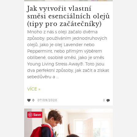
Jak vytvořit vlastní
směsi esenciálních olejů
(tipy pro začátečníky)
Mnoho z nás s oleji začalo dvěma
způsoby: používáním jednodruhových
olejů, jako je olej Lavender nebo
Peppermint, nebo přímým výběrem
oblíbené, osobité směsi, jako je směs
Young Living Stress Away®. Toto jsou
dva perfektní způsoby, jak začít a získat
sebedůvěru a ...
VÍCE »
0
07/09/2020
0
Save