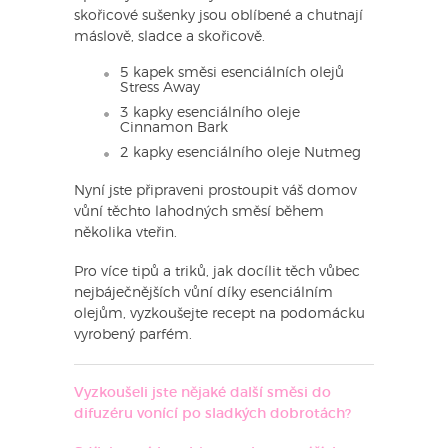
skořicové sušenky jsou oblíbené a chutnají
máslově, sladce a skořicově.
5 kapek směsi esenciálních olejů
Stress Away
3 kapky esenciálního oleje
Cinnamon Bark
2 kapky esenciálního oleje Nutmeg
Nyní jste připraveni prostoupit váš domov
vůní těchto lahodných směsí během
několika vteřin.
Pro více tipů a triků, jak docílit těch vůbec
nejbáječnějších vůní díky esenciálním
olejům, vyzkoušejte recept na podomácku
vyrobený parfém.
Vyzkoušeli jste nějaké další směsi do
difuzéru vonící po sladkých dobrotách?