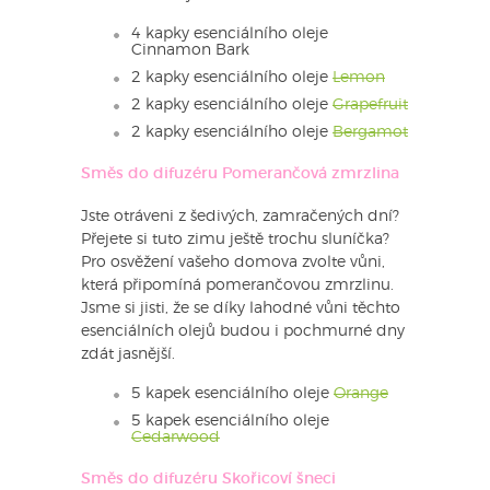
4 kapky esenciálního oleje
Cinnamon Bark
2 kapky esenciálního oleje
Lemon
2 kapky esenciálního oleje
Grapefruit
2 kapky esenciálního oleje
Bergamot
Směs do difuzéru Pomerančová zmrzlina
Jste otráveni z šedivých, zamračených dní?
Přejete si tuto zimu ještě trochu sluníčka?
Pro osvěžení vašeho domova zvolte vůni,
která připomíná pomerančovou zmrzlinu.
Jsme si jisti, že se díky lahodné vůni těchto
esenciálních olejů budou i pochmurné dny
zdát jasnější.
5 kapek esenciálního oleje
Orange
5 kapek esenciálního oleje
Cedarwood
Směs do difuzéru Skořicoví šneci