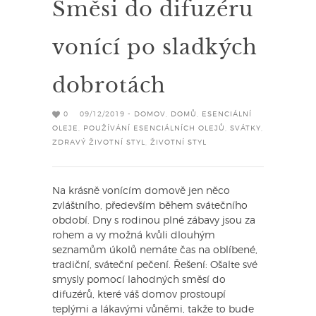
Směsi do difuzéru
vonící po sladkých
dobrotách
0
09/12/2019 -
DOMOV
,
DOMŮ
,
ESENCIÁLNÍ
OLEJE
,
POUŽÍVÁNÍ ESENCIÁLNÍCH OLEJŮ
,
SVÁTKY
,
ZDRAVÝ ŽIVOTNÍ STYL
,
ŽIVOTNÍ STYL
Na krásně vonícím domově jen něco
zvláštního, především během svátečního
období. Dny s rodinou plné zábavy jsou za
rohem a vy možná kvůli dlouhým
seznamům úkolů nemáte čas na oblíbené,
tradiční, sváteční pečení. Řešení: Ošalte své
smysly pomocí lahodných směsí do
difuzérů, které váš domov prostoupí
teplými a lákavými vůněmi, takže to bude