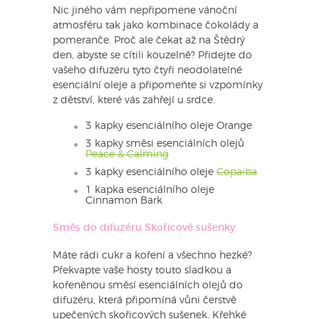
Nic jiného vám nepřipomene vánoční
atmosféru tak jako kombinace čokolády a
pomeranče. Proč ale čekat až na Štědrý
den, abyste se cítili kouzelně? Přidejte do
vašeho difuzéru tyto čtyři neodolatelné
esenciální oleje a připomeňte si vzpomínky
z dětství, které vás zahřejí u srdce.
3 kapky esenciálního oleje Orange
3 kapky směsi esenciálních olejů
Peace & Calming
3 kapky esenciálního oleje
Copaiba
1 kapka esenciálního oleje
Cinnamon Bark
Směs do difuzéru Skořicové sušenky
Máte rádi cukr a koření a všechno hezké?
Překvapte vaše hosty touto sladkou a
kořeněnou směsí esenciálních olejů do
difuzéru, která připomíná vůni čerstvě
upečených skořicových sušenek. Křehké