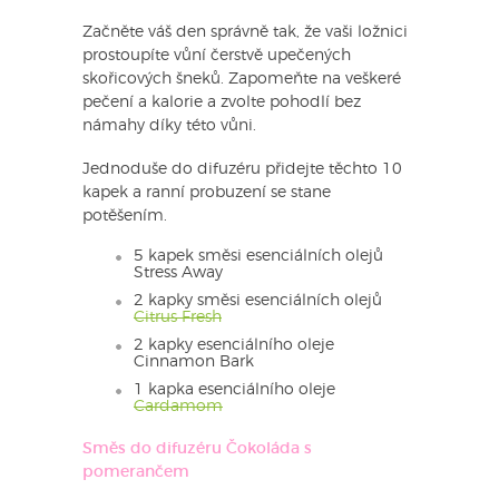
Začněte váš den správně tak, že vaši ložnici
prostoupíte vůní čerstvě upečených
skořicových šneků. Zapomeňte na veškeré
pečení a kalorie a zvolte pohodlí bez
námahy díky této vůni.
Jednoduše do difuzéru přidejte těchto 10
kapek a ranní probuzení se stane
potěšením.
5 kapek směsi esenciálních olejů
Stress Away
2 kapky směsi esenciálních olejů
Citrus Fresh
2 kapky esenciálního oleje
Cinnamon Bark
1 kapka esenciálního oleje
Cardamom
Směs do difuzéru Čokoláda s
pomerančem