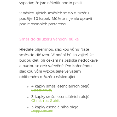
vypadat, že jste několik hodin pekli.
V následujících směsích se do difuzéru
použije 10 kapek. Můžete si je ale upravit
podle osobních preferencí.
Směs do difuzéru Vánoční hůlka
Hledáte příjemnou, sladkou vůni? Naše
směs do difuzéru Vánoční hůlka zajistí, že
budou děti při čekání na Ježíška nedočkavé
a budou se cítit svátečně. Pro kořeněnou,
sladkou vůni vyzkoušejte ve vašem
oblíbeném difuzéru následující.
4 kapky směsi esenciálních olejů
Stress Away
3 kapky směsi esenciálních olejů
Christmas Spirit
3 kapky esenciálního oleje
Peppermint