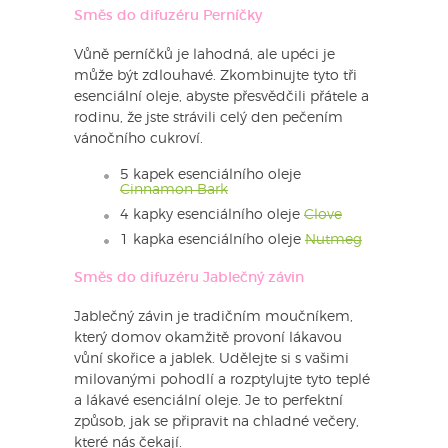
Směs do difuzéru Perníčky
Vůně perníčků je lahodná, ale upéci je
může být zdlouhavé. Zkombinujte tyto tři
esenciální oleje, abyste přesvědčili přátele a
rodinu, že jste strávili celý den pečením
vánočního cukroví.
5 kapek esenciálního oleje
Cinnamon Bark
4 kapky esenciálního oleje
Clove
1 kapka esenciálního oleje
Nutmeg
Směs do difuzéru Jablečný závin
Jablečný závin je tradičním moučníkem,
který domov okamžitě provoní lákavou
vůní skořice a jablek. Udělejte si s vašimi
milovanými pohodlí a rozptylujte tyto teplé
a lákavé esenciální oleje. Je to perfektní
způsob, jak se připravit na chladné večery,
které nás čekají.