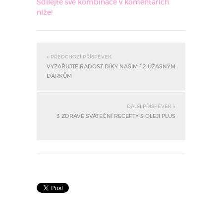
Sdílejte své kombinace v komentářích
níže!
« PŘEDCHOZÍ PŘÍSPĚVEK
VYZAŘUJTE RADOST DÍKY NAŠIM 12 ÚŽASNÝM
DÁRKŮM
DALŠÍ PŘÍSPĚVEK »
3 ZDRAVÉ SVÁTEČNÍ RECEPTY S OLEJI PLUS