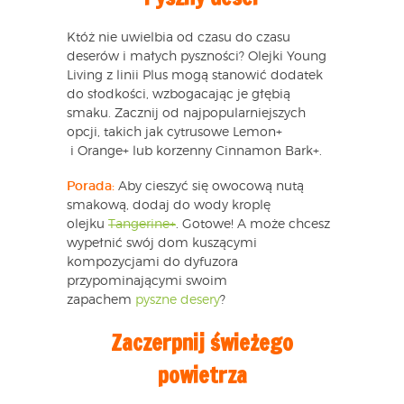
Któż nie uwielbia od czasu do czasu
deserów i małych pyszności? Olejki Young
Living z linii Plus mogą stanowić dodatek
do słodkości, wzbogacając je głębią
smaku. Zacznij od najpopularniejszych
opcji, takich jak cytrusowe Lemon+
i Orange+ lub korzenny Cinnamon Bark+.
Porada:
Aby cieszyć się owocową nutą
smakową, dodaj do wody kroplę
olejku
Tangerine+
. Gotowe! A może chcesz
wypełnić swój dom kuszącymi
kompozycjami do dyfuzora
przypominającymi swoim
zapachem
pyszne desery
?
Zaczerpnij świeżego
powietrza