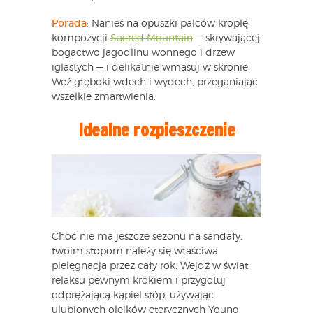
Porada
:
Nanieś na opuszki palców kroplę
kompozycji
Sacred Mountain
— skrywającej
bogactwo jagodlinu wonnego i drzew
iglastych — i delikatnie wmasuj w skronie.
Weź głęboki wdech i wydech, przeganiając
wszelkie zmartwienia.
Idealne rozpieszczenie
Choć nie ma jeszcze sezonu na sandały,
twoim stopom należy się właściwa
pielęgnacja przez cały rok. Wejdź w świat
relaksu pewnym krokiem i przygotuj
odprężającą kąpiel stóp, używając
ulubionych olejków eterycznych Young