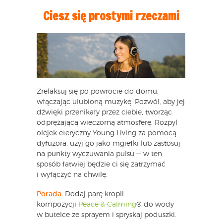
Ciesz się prostymi rzeczami
Zrelaksuj się po powrocie do domu,
włączając ulubioną muzykę. Pozwól, aby jej
dźwięki przenikały przez ciebie, tworząc
odprężającą wieczorną atmosferę. Rozpyl
olejek eteryczny Young Living za pomocą
dyfuzora, użyj go jako mgiełki lub zastosuj
na punkty wyczuwania pulsu — w ten
sposób łatwiej będzie ci się zatrzymać
i wyłączyć na chwilę.
Porada
:
Dodaj parę kropli
kompozycji
Peace & Calming
® do wody
w butelce ze sprayem i spryskaj poduszki.