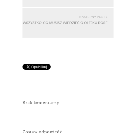
NASTĘPNY POST »
WSZYSTKO, CO MUSISZ WIEDZIEĆ O OLEJKU ROSE
Brak komentarzy
Zostaw odpowiedź