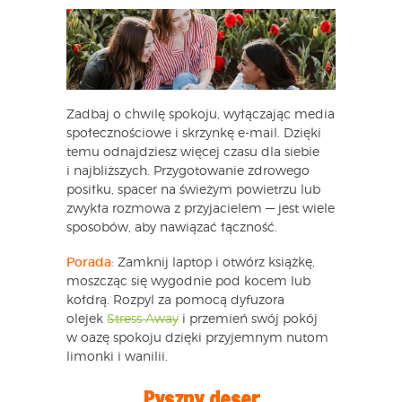
Zadbaj o chwilę spokoju, wyłączając media
społecznościowe i skrzynkę e-mail. Dzięki
temu odnajdziesz więcej czasu dla siebie
i najbliższych. Przygotowanie zdrowego
posiłku, spacer na świeżym powietrzu lub
zwykła rozmowa z przyjacielem — jest wiele
sposobów, aby nawiązać łączność.
Porada:
Zamknij laptop i otwórz książkę,
moszcząc się wygodnie pod kocem lub
kołdrą. Rozpyl za pomocą dyfuzora
olejek
Stress Away
i przemień swój pokój
w oazę spokoju dzięki przyjemnym nutom
limonki i wanilii.
Pyszny deser