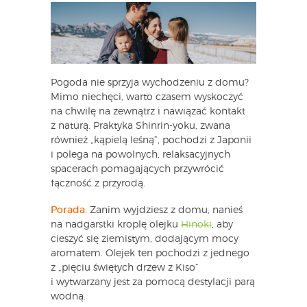
Pogoda nie sprzyja wychodzeniu z domu?
Mimo niechęci, warto czasem wyskoczyć
na chwilę na zewnątrz i nawiązać kontakt
z naturą. Praktyka Shinrin-yoku, zwana
również „kąpielą leśną”, pochodzi z Japonii
i polega na powolnych, relaksacyjnych
spacerach pomagających przywrócić
łączność z przyrodą.
Porada
:
Zanim wyjdziesz z domu, nanieś
na nadgarstki kroplę olejku
Hinoki
, aby
cieszyć się ziemistym, dodającym mocy
aromatem. Olejek ten pochodzi z jednego
z „pięciu świętych drzew z Kiso”
i wytwarzany jest za pomocą destylacji parą
wodną.