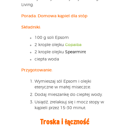
Living.
Porada:
Domowa kąpiel dla stóp
Składniki:
100 g soli Epsom
2 krople olejku
Copaiba
2 krople olejku
Spearmint
ciepła woda
Przygotowanie:
Wymieszaj sól Epsom i olejki
eteryczne w małej miseczce.
Dodaj mieszankę do ciepłej wody.
Usiądź, zrelaksuj się i mocz stopy w
kąpieli przez 15-30 minut.
Troska i łączność