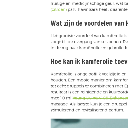
fruitige en medicijnachtige geur, wat be
(citroen)
past. Ravintsara heeft daarent
Wat zijn de voordelen van 
Het grootste voordeel van kamferolie is
zorgt bij de overgang van seizoenen. R
in de rug naar kamferolie en gebruik d
Hoe kan ik kamferolie toe
Kamferolie is ongelooflijk veelzijdig e
houden. Een mooie manier om kamferoli
tot acht druppels te combineren met E
resultaat is een reinigende en kuuroor
met 10 ml
Young Living V-6® Enhance
massage. Als laatste kun je een druppe
stimulerend en revitaliserend parfum.