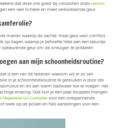
tekent dat deze olie goed bij citrusoliën zoals
Lemon
egen een veel lichtere en meer verkwikkende geur.
kamferolie?
 de manier waarop de zachte, frisse geur voor comfort
eik op dagen waarop je behoefte hebt aan een steuntje
e opbeurende geur om de zintuigen te prikkelen.
voegen aan mijn schoonheidsroutine?
n dat is een van de redenen waarom wij er zo van
e in je schoonheidsroutine te gebruiken is door zes
psomzout en dit aan warm badwater toe te voegen. Het
dachtige ervaring. Ook kun je een paar druppels mengen
d Vegetable Oil Complex
voor een ontspannende
l of twee op de polsen en hals aanbrengen voor een