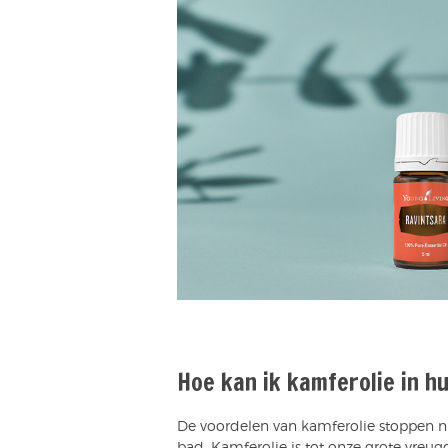
Hoe kan ik kamferolie in h
De voordelen van kamferolie stoppen ni
bad. Kamferolie is tot onze grote vreugd