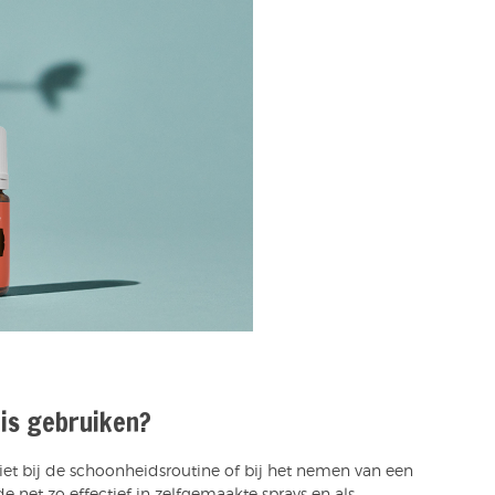
uis gebruiken?
et bij de schoonheidsroutine of bij het nemen van een
e net zo effectief in zelfgemaakte sprays en als