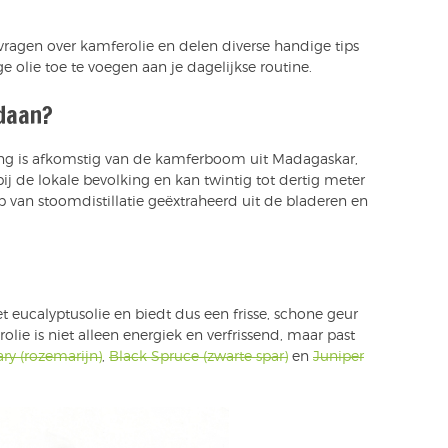
ragen over kamferolie en delen diverse handige tips
olie toe te voegen aan je dagelijkse routine.
daan?
ing is afkomstig van de kamferboom uit Madagaskar,
ij de lokale bevolking en kan twintig tot dertig meter
van stoomdistillatie geëxtraheerd uit de bladeren en
t eucalyptusolie en biedt dus een frisse, schone geur
lie is niet alleen energiek en verfrissend, maar past
y (rozemarijn)
,
Black Spruce (zwarte spar)
en
Juniper