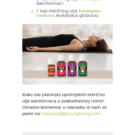
(kamforovac)
1 kap eteričnog ulja
Eucalyptus
Globulus
(eukaliptus globulus)
Kako sve planirate upotrijebiti eterično
ulje kamforovca u svakodnevnoj rutini?
Ostavite komentar u nastavku ili nam se
javite na
mseublog@youngliving.com
.