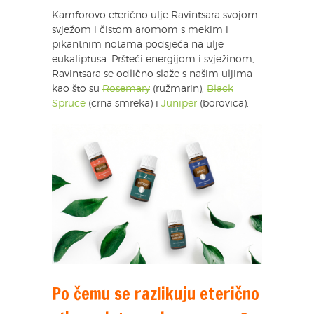
Kamforovo eterično ulje Ravintsara svojom
svježom i čistom aromom s mekim i
pikantnim notama podsjeća na ulje
eukaliptusa. Pršteći energijom i svježinom,
Ravintsara se odlično slaže s našim uljima
kao što su
Rosemary
(ružmarin),
Black
Spruce
(crna smreka) i
Juniper
(borovica).
Po čemu se razlikuju eterično