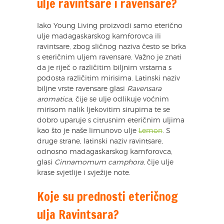
ulje ravintsare i ravensare?
Iako Young Living proizvodi samo eterično
ulje madagaskarskog kamforovca ili
ravintsare, zbog sličnog naziva često se brka
s eteričnim uljem ravensare. Važno je znati
da je riječ o različitim biljnim vrstama s
podosta različitim mirisima. Latinski naziv
biljne vrste ravensare glasi
Ravensara
aromatica
, čije se ulje odlikuje voćnim
mirisom nalik ljekovitim sirupima te se
dobro uparuje s citrusnim eteričnim uljima
kao što je naše limunovo ulje
Lemon
. S
druge strane, latinski naziv ravintsare,
odnosno madagaskarskog kamforovca,
glasi
Cinnamomum camphora
, čije ulje
krase svjetlije i svježije note.
Koje su prednosti eteričnog
ulja Ravintsara?