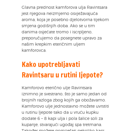
Glavna prednost kamforova ulja Ravintsara
jest njegova neizmjerno osvježavajuća
aroma, koja je posebno djelotvorna tijekom
smjena godišnjih doba. Ako se u tim
danima osjećate tromo i iscrpljeno,
preporučujemo da posegnete upravo za
našim krepkim eteričnim uljem
kamforovca.
Kako upotrebljavati
Ravintsaru u rutini ljepote?
Kamforovo eterično ulje Ravintsara
iznimno je svestrano, što je samo jedan od
brojnih razloga zbog kojih ga obožavamo.
Kamforovo ulje jednostavno možete uvrstiti
u rutinu ljepote tako da u vruću kupku
dodate 6 – 8 kapi ulja i pola šalice soli za
kupanje, stvarajući ugođaj spa tretmana.