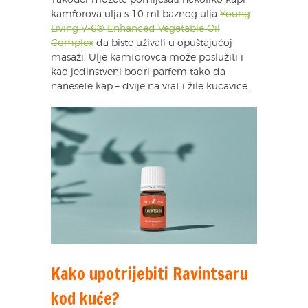
Također možete pomiješati nekoliko kapi
kamforova ulja s 10 ml baznog ulja
Young
Living V-6® Enhanced Vegetable Oil
Complex
da biste uživali u opuštajućoj
masaži. Ulje kamforovca može poslužiti i
kao jedinstveni bodri parfem tako da
nanesete kap – dvije na vrat i žile kucavice.
Kako upotrijebiti Ravintsaru
kod kuće?