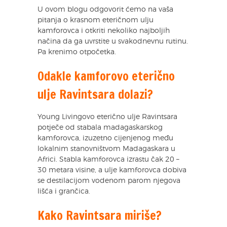
U ovom blogu odgovorit ćemo na vaša
pitanja o krasnom eteričnom ulju
kamforovca i otkriti nekoliko najboljih
načina da ga uvrstite u svakodnevnu rutinu.
Pa krenimo otpočetka.
Odakle kamforovo eterično
ulje Ravintsara dolazi?
Young Livingovo eterično ulje Ravintsara
potječe od stabala madagaskarskog
kamforovca, izuzetno cijenjenog među
lokalnim stanovništvom Madagaskara u
Africi. Stabla kamforovca izrastu čak 20 –
30 metara visine, a ulje kamforovca dobiva
se destilacijom vodenom parom njegova
lišća i grančica.
Kako Ravintsara miriše?