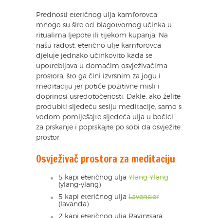
Prednosti eteričnog ulja kamforovca
mnogo su šire od blagotvornog učinka u
ritualima ljepote ili tijekom kupanja. Na
našu radost, eterično ulje kamforovca
djeluje jednako učinkovito kada se
upotrebljava u domaćim osvježivačima
prostora, što ga čini izvrsnim za jogu i
meditaciju jer potiče pozitivne misli i
doprinosi usredotočenosti. Dakle, ako želite
produbiti sljedeću sesiju meditacije, samo s
vodom pomiješajte sljedeća ulja u bočici
za prskanje i poprskajte po sobi da osvježite
prostor.
Osvježivač prostora za meditaciju
5 kapi eteričnog ulja
Ylang Ylang
(ylang-ylang)
5 kapi eteričnog ulja
Lavender
(lavanda)
2 kapi eteričnog ulja Ravintsara