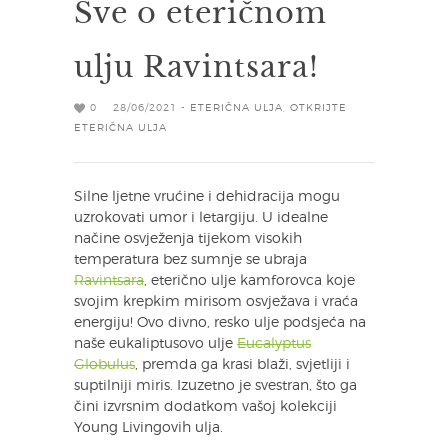
Sve o eteričnom
ulju Ravintsara!
0
28/06/2021 -
ETERIČNA ULJA
,
OTKRIJTE
ETERIČNA ULJA
Silne ljetne vrućine i dehidracija mogu
uzrokovati umor i letargiju. U idealne
načine osvježenja tijekom visokih
temperatura bez sumnje se ubraja
Ravintsara
, eterično ulje kamforovca koje
svojim krepkim mirisom osvježava i vraća
energiju! Ovo divno, resko ulje podsjeća na
naše eukaliptusovo ulje
Eucalyptus
Globulus
, premda ga krasi blaži, svjetliji i
suptilniji miris. Izuzetno je svestran, što ga
čini izvrsnim dodatkom vašoj kolekciji
Young Livingovih ulja.