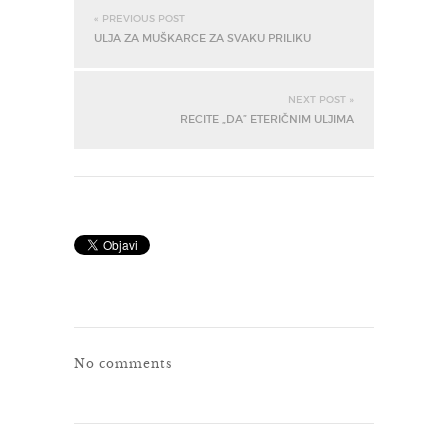
« PREVIOUS POST
ULJA ZA MUŠKARCE ZA SVAKU PRILIKU
NEXT POST »
RECITE „DA” ETERIČNIM ULJIMA
No comments