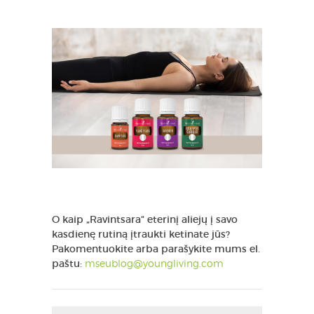
O kaip „Ravintsara“ eterinį aliejų į savo
kasdienę rutiną įtraukti ketinate jūs?
Pakomentuokite arba parašykite mums el.
paštu:
mseublog@youngliving.com