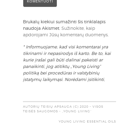
Brukalų kiekiui sumažinti šis tinklalapis
naudoja Akismet.
Sužinokite, kaip
apdorojami Jūsų komentarų duomenys
.
* Informuojame, kad visi komentarai yra
tikrinami ir nepasirodys iš karto. Be to, kai
kurie įrašai gali būti dalinai pakeisti ar
panaikinti, jog atitiktų „Young Living“
politiką bei procedūras ir valstybinių
įstatymų laikymąsi. Norėdami įsitikinti,
AUTORIŲ TEISIŲ APSAUGA (C) 2020 - VISOS
TEISĖS SAUGOMOS - „YOUNG LIVING“
YOUNG LIVING ESSENTIAL OILS