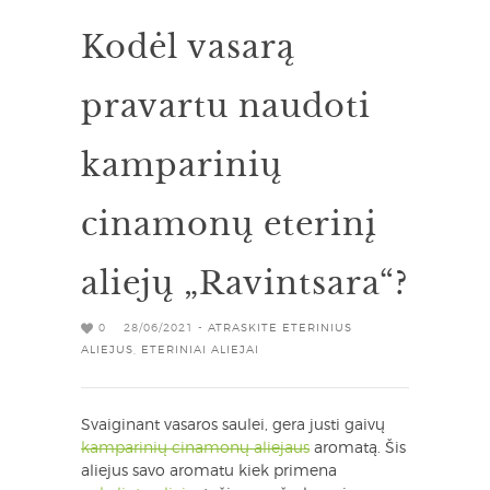
Kodėl vasarą
pravartu naudoti
kamparinių
cinamonų eterinį
aliejų „Ravintsara“?
0
28/06/2021 -
ATRASKITE ETERINIUS
ALIEJUS
,
ETERINIAI ALIEJAI
Svaiginant vasaros saulei, gera justi gaivų
kamparinių cinamonų aliejaus
aromatą. Šis
aliejus savo aromatu kiek primena