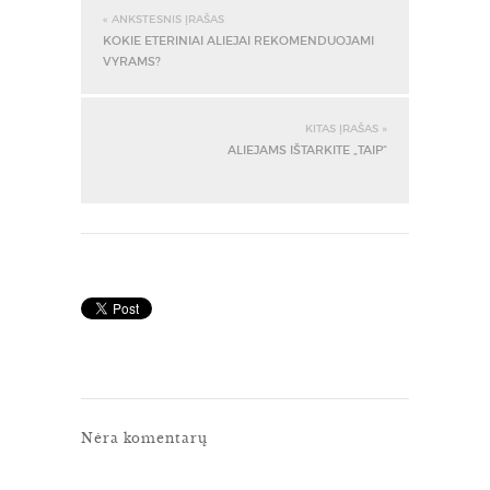
« ANKSTESNIS ĮRAŠAS
KOKIE ETERINIAI ALIEJAI REKOMENDUOJAMI
VYRAMS?
KITAS ĮRAŠAS »
ALIEJAMS IŠTARKITE „TAIP“
Nėra komentarų