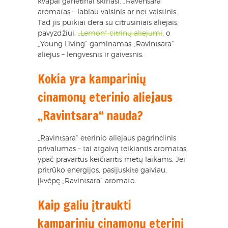
kvapai ganėtinai skiriasi. „Ravensara“
aromatas – labiau vaisinis ar net vaistinis.
Tad jis puikiai dera su citrusiniais aliejais,
pavyzdžiui,
„Lemon“ citrinų aliejumi
. o
„Young Living“ gaminamas „Ravintsara“
aliejus – lengvesnis ir gaivesnis.
Kokia yra kamparinių
cinamonų eterinio aliejaus
„Ravintsara“ nauda?
„Ravintsara“ eterinio aliejaus pagrindinis
privalumas – tai atgaivą teikiantis aromatas,
ypač pravartus keičiantis metų laikams. Jei
pritrūko energijos, pasijuskite gaiviau,
įkvėpę „Ravintsara“ aromato.
Kaip galiu įtraukti
kamparinių cinamonų eterinį