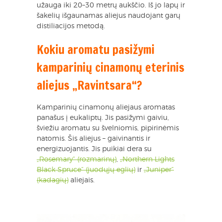
užauga iki 20–30 metrų aukščio. Iš jo lapų ir
šakelių išgaunamas aliejus naudojant garų
distiliacijos metodą.
Kokiu aromatu pasižymi
kamparinių cinamonų eterinis
aliejus „Ravintsara“?
Kamparinių cinamonų aliejaus aromatas
panašus į eukaliptų. Jis pasižymi gaiviu,
šviežiu aromatu su švelniomis, pipirinėmis
natomis. Šis aliejus – gaivinantis ir
energizuojantis. Jis puikiai dera su
„Rosemary“ (rozmarinų)
,
„Northern Lights
Black Spruce“ (juodųjų eglių)
ir
„Juniper“
(kadagių)
aliejais.