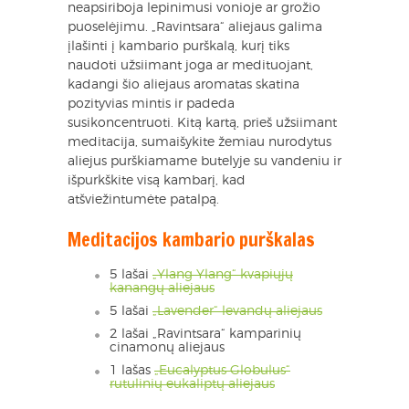
neapsiriboja lepinimusi vonioje ar grožio
puoselėjimu. „Ravintsara“ aliejaus galima
įlašinti į kambario purškalą, kurį tiks
naudoti užsiimant joga ar medituojant,
kadangi šio aliejaus aromatas skatina
pozityvias mintis ir padeda
susikoncentruoti. Kitą kartą, prieš užsiimant
meditacija, sumaišykite žemiau nurodytus
aliejus purškiamame butelyje su vandeniu ir
išpurkškite visą kambarį, kad
atšviežintumėte patalpą.
Meditacijos kambario purškalas
5 lašai
„Ylang Ylang“ kvapiųjų
kanangų aliejaus
5 lašai
„Lavender“ levandų aliejaus
2 lašai „Ravintsara“ kamparinių
cinamonų aliejaus
1 lašas
„Eucalyptus Globulus“
rutulinių eukaliptų aliejaus