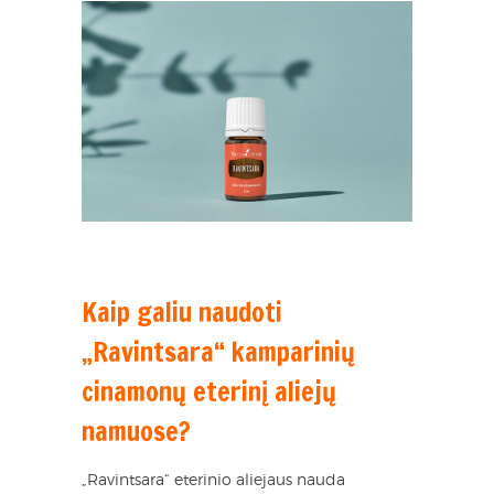
Kaip galiu naudoti
„Ravintsara“ kamparinių
cinamonų eterinį aliejų
namuose?
„Ravintsara“ eterinio aliejaus nauda