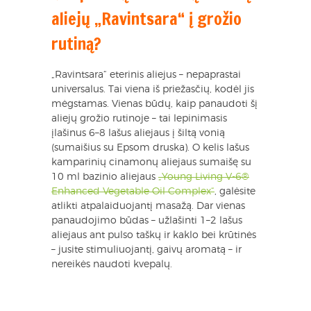
aliejų „Ravintsara“ į grožio
rutiną?
„Ravintsara“ eterinis aliejus – nepaprastai
universalus. Tai viena iš priežasčių, kodėl jis
mėgstamas. Vienas būdų, kaip panaudoti šį
aliejų grožio rutinoje – tai lepinimasis
įlašinus 6–8 lašus aliejaus į šiltą vonią
(sumaišius su Epsom druska). O kelis lašus
kamparinių cinamonų aliejaus sumaišę su
10 ml bazinio aliejaus
„Young Living V-6®
Enhanced Vegetable Oil Complex“
, galėsite
atlikti atpalaiduojantį masažą. Dar vienas
panaudojimo būdas – užlašinti 1–2 lašus
aliejaus ant pulso taškų ir kaklo bei krūtinės
– jusite stimuliuojantį, gaivų aromatą – ir
nereikės naudoti kvepalų.