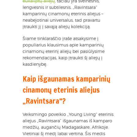
eukaliptų aliejų
, tačiau yra švelnesnis,
lengvesnis ir subtilesnis. „Ravintsara“
kamparinių cinamonų eterinis aliejus –
neabejotinai universalus, tad pravartu
įtraukti jį į savąją aliejų kolekciją.
Šiame tinklaraščio įraše atsakysime į
populiarius klausimus apie kamparinių
cinamonų eterinį aliejų bei pasiūlysime
rekomendacijas, kaip įtraukti šį aliejų į
kasdienybę.
Kaip išgaunamas kamparinių
cinamonų eterinis aliejus
„Ravintsara“?
Veiksmingo poveikio „Young Living“ eterinis
aliejus „Ravintsara“ išgaunamas iš kamparo
medžių, augančių Madagaskare, Afrikoje.
Vietiniai šį medį labai vertina. Šis medis