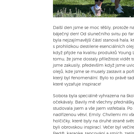
Další den jsme se moc těšily, protože n
báječný den! Od slunečního svitu po far
byla nejzajímavější částí stanová hala, 
s prohlídkou destilerie esenciálních ole
když přijde na kvalitu produktů Young 
tomu, že jsme dostaly příležitost vidět 
jsme zakusily, především když jsme uvid
olejů, kde jsme se musely zastavit a po
který byl fenomenální. Bylo to právě t
které vyzařuje inspirace!
Sobota byla speciálně vyhrazena na ško
očekávaly. Bavily mě všechny přednášky
studovala jsem a vše jsem vstřebala. Po
nadřízenou větví, Emily. Chvílemi mi vš
holčičky, které byly na druhé straně svě
byli obrovskou inspirací. Večer byl večí
Red®, karaoke, tancování a smích, zatí