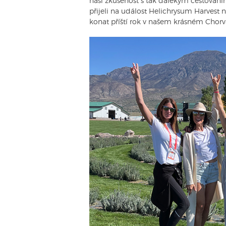
naši zkušenost s tak dalekým cestování
přijeli na událost Helichrysum Harvest
konat příští rok v našem krásném Chorv