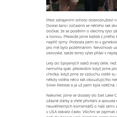
Před zahájením tohoto dobrodružství nás
Dostat šanci zúčastnit se něčeho tak s
dočkat, že se podělím o všechny tyto zá
a Ivonou. Přestože jsme každá z jiného
napříč týmy. Probrala jsem to s gyneko
pro mě bylo požehnáním. Nevolnosti usta
obrovské, takže tento výlet přišel v nejl
Lety do Spojených států trvaly déle, než
nemohla spát, především když jsme prol
chvilka, když jsme ze vzduchu viděli tu
někdy viděla něco tak okouzlujícího neb
Silver Retreat a já už jsem byla vděčná,
Nakonec jsme se dostaly do Salt Lake Ci
úžasné dárky a vřelé přivítání a spoust
neuvěřitelných komentářů o naší zemi 
v USA stávalo často. Všichni se zajímali 