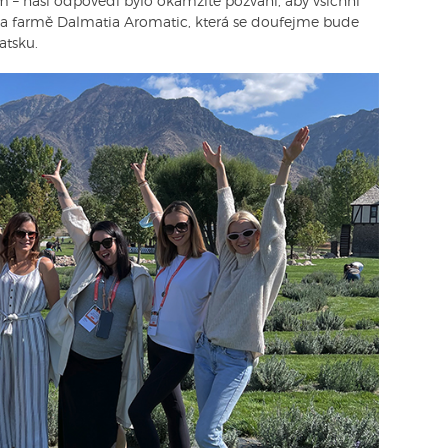
m – naší odpovědí bylo okamžité pozvání, aby všichni
 na farmě Dalmatia Aromatic, která se doufejme bude
atsku.