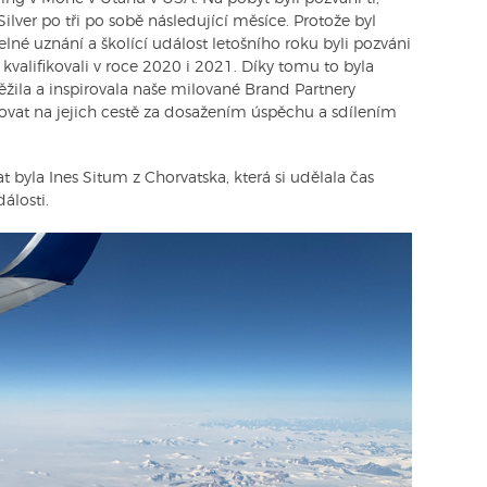
Silver po tři po sobě následující měsíce. Protože byl
lné uznání a školící událost letošního roku byli pozváni
e kvalifikovali v roce 2020 i 2021. Díky tomu to byla
ěžila a inspirovala naše milované Brand Partnery
ovat na jejich cestě za dosažením úspěchu a sdílením
 byla Ines Situm z Chorvatska, která si udělala čas
álosti.