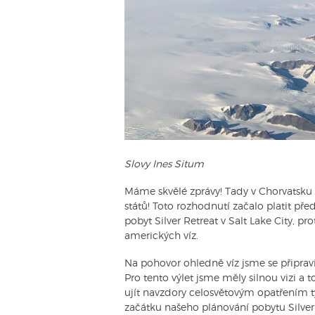
Slovy Ines Situm
Máme skvělé zprávy! Tady v Chorvatsku
států! Toto rozhodnutí začalo platit př
pobyt Silver Retreat v Salt Lake City, pr
amerických víz.
Na pohovor ohledně víz jsme se připravi
Pro tento výlet jsme měly silnou vizi a t
ujít navzdory celosvětovým opatřením 
začátku našeho plánování pobytu Silver 