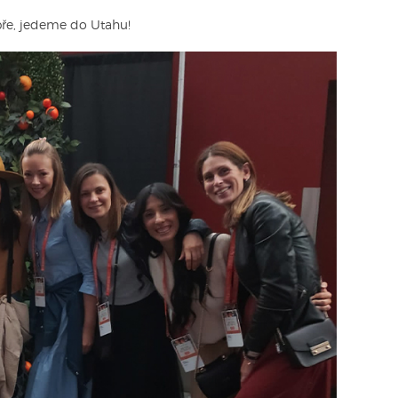
obře, jedeme do Utahu!