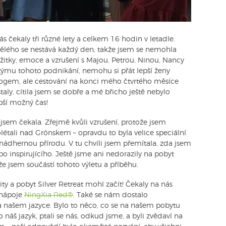
 čekaly tři různé lety a celkem 16 hodin v letadle.
kvělého se nestává každý den, takže jsem se nemohla
žitky, emoce a vzrušení s Majou, Petrou, Ninou, Nancy
 týmu tohoto podnikání, nemohu si přát lepší ženy
logem, ale cestování na konci mého čtvrtého měsíce
ly, cítila jsem se dobře a mé břicho ještě nebylo
epší možný čas!
 jsem čekala. Zřejmě kvůli vzrušení, protože jsem
étali nad Grónskem – opravdu to byla velice speciální
 nádhernou přírodu. V tu chvíli jsem přemítala, zda jsem
o inspirujícího. Ještě jsme ani nedorazily na pobyt
 že jsem součástí tohoto výletu a příběhu.
ty a pobyt Silver Retreat mohl začít! Čekaly na nás
a nápoje
NingXia Red®
. Také se nám dostalo
a našem jazyce. Bylo to něco, co se na našem pobytu
o náš jazyk, ptali se nás, odkud jsme, a byli zvědaví na