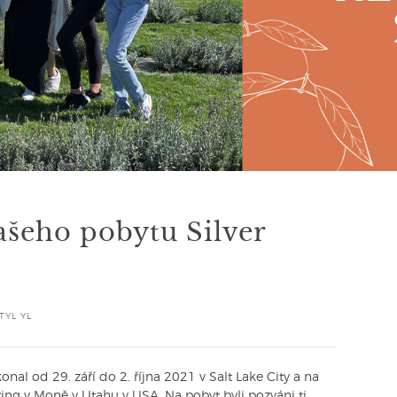
šeho pobytu Silver
TYL YL
onal od 29. září do 2. října 2021 v Salt Lake City a na
ving v Moně v Utahu v USA. Na pobyt byli pozváni ti,