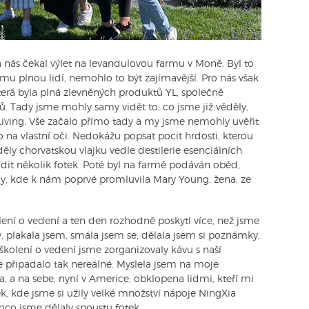
a nás čekal výlet na levandulovou farmu v Moně. Byl to
mu plnou lidí, nemohlo to být zajímavější. Pro nás však
která byla plná zlevněných produktů YL, společně
jů. Tady jsme mohly samy vidět to, co jsme již věděly,
Living. Vše začalo přímo tady a my jsme nemohly uvěřit
to na vlastní oči. Nedokážu popsat pocit hrdosti, kterou
ěly chorvatskou vlajku vedle destilerie esenciálních
řídit několik fotek. Poté byl na farmě podáván oběd,
ady, kde k nám poprvé promluvila Mary Young, žena, ze
lení o vedení a ten den rozhodně poskytl více, než jsme
, plakala jsem, smála jsem se, dělala jsem si poznámky,
 školení o vedení jsme zorganizovaly kávu s naší
e připadalo tak nereálné. Myslela jsem na moje
ta, a na sebe, nyní v Americe, obklopena lidmi, kteří mi
rek, kde jsme si užily velké množství nápoje NingXia
mco jsme dělaly spoustu fotek.