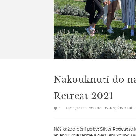
Nakouknutí do na
Retreat 2021
0
16/11/2021 -
YOUNG LIVING
,
ŽIVOTNÍ S
Náš každoroční pobyt Silver Retreat se k
levandulové farmě a destilerii Young Li