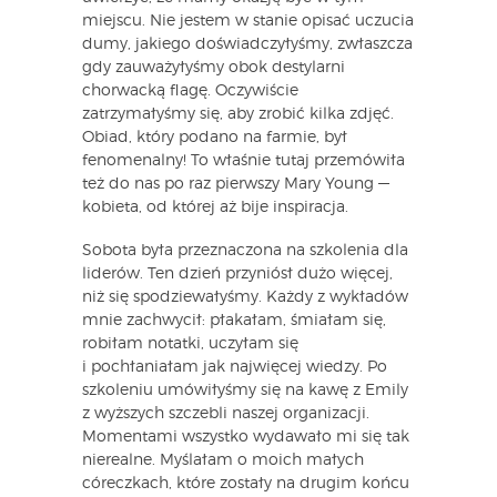
miejscu. Nie jestem w stanie opisać uczucia
dumy, jakiego doświadczyłyśmy, zwłaszcza
gdy zauważyłyśmy obok destylarni
chorwacką flagę. Oczywiście
zatrzymałyśmy się, aby zrobić kilka zdjęć.
Obiad, który podano na farmie, był
fenomenalny! To właśnie tutaj przemówiła
też do nas po raz pierwszy Mary Young —
kobieta, od której aż bije inspiracja.
Sobota była przeznaczona na szkolenia dla
liderów. Ten dzień przyniósł dużo więcej,
niż się spodziewałyśmy. Każdy z wykładów
mnie zachwycił: płakałam, śmiałam się,
robiłam notatki, uczyłam się
i pochłaniałam jak najwięcej wiedzy. Po
szkoleniu umówiłyśmy się na kawę z Emily
z wyższych szczebli naszej organizacji.
Momentami wszystko wydawało mi się tak
nierealne. Myślałam o moich małych
córeczkach, które zostały na drugim końcu