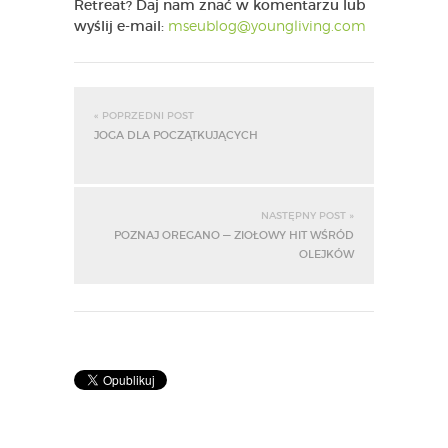
Retreat? Daj nam znać w komentarzu lub
wyślij e-mail:
mseublog@youngliving.com
« POPRZEDNI POST
JOGA DLA POCZĄTKUJĄCYCH
NASTĘPNY POST »
POZNAJ OREGANO — ZIOŁOWY HIT WŚRÓD
OLEJKÓW