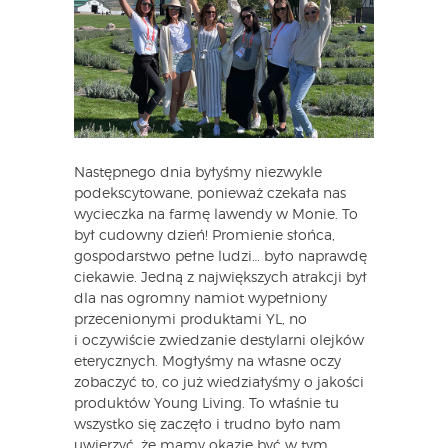
Następnego dnia byłyśmy niezwykle
podekscytowane, ponieważ czekała nas
wycieczka na farmę lawendy w Monie. To
był cudowny dzień! Promienie słońca,
gospodarstwo pełne ludzi… było naprawdę
ciekawie. Jedną z największych atrakcji był
dla nas ogromny namiot wypełniony
przecenionymi produktami YL, no
i oczywiście zwiedzanie destylarni olejków
eterycznych. Mogłyśmy na własne oczy
zobaczyć to, co już wiedziałyśmy o jakości
produktów Young Living. To właśnie tu
wszystko się zaczęło i trudno było nam
uwierzyć, że mamy okazję być w tym