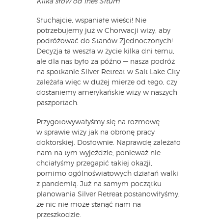
Kilka słów od Ines Situm
Słuchajcie, wspaniałe wieści! Nie
potrzebujemy już w Chorwacji wizy, aby
podróżować do Stanów Zjednoczonych!
Decyzja ta weszła w życie kilka dni temu,
ale dla nas było za późno — nasza podróż
na spotkanie Silver Retreat w Salt Lake City
zależała więc w dużej mierze od tego, czy
dostaniemy amerykańskie wizy w naszych
paszportach.
Przygotowywałyśmy się na rozmowę
w sprawie wizy jak na obronę pracy
doktorskiej. Dosłownie. Naprawdę zależało
nam na tym wyjeździe, ponieważ nie
chciałyśmy przegapić takiej okazji,
pomimo ogólnoświatowych działań walki
z pandemią. Już na samym początku
planowania Silver Retreat postanowiłyśmy,
że nic nie może stanąć nam na
przeszkodzie.