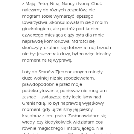
z Mają, Petrą, Niną, Nancy i Ivoną. Choć
należymy do różnych zespołów, nie
mogłam sobie wymarzyć lepszego
towarzystwa. Skonsultowałam się z moim
ginekologiem, ale podróż pod koniec
czwartego miesiąca ciąży była dla mnie
naprawdę komfortowa. Mdłości się
skończyły, czułam się dobrze, a mój brzuch
nie był jeszcze tak duży, był to więc idealny
moment na tę wyprawę.
Loty do Stanów Zjednoczonych minęły
dużo wolniej niż się spodziewałam,
prawdopodobnie przez moje
podekscytowanie, ponieważ nie mogłam
zasnąć — zwłaszcza gdy lecieliśmy nad
Grenlandią. To był naprawdę wyjątkowy
moment, gdy ujrzeliśmy jej piękny
krajobraz z lotu ptaka. Zastanawiałam się
wtedy, czy kiedykolwiek widziałam coś
równie magicznego i inspirującego. Nie