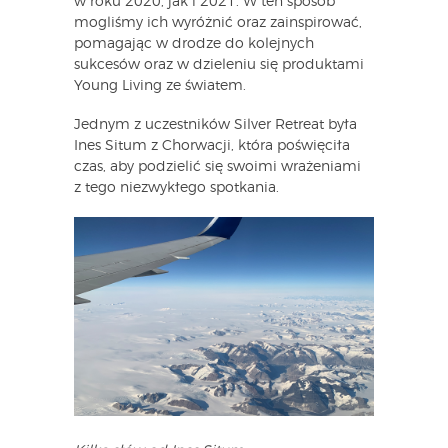
w roku 2020, jak i 2021. W ten sposób
mogliśmy ich wyróżnić oraz zainspirować,
pomagając w drodze do kolejnych
sukcesów oraz w dzieleniu się produktami
Young Living ze światem.
Jednym z uczestników Silver Retreat była
Ines Situm z Chorwacji, która poświęciła
czas, aby podzielić się swoimi wrażeniami
z tego niezwykłego spotkania.