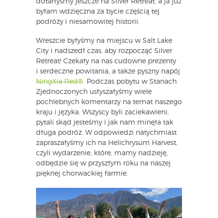
dotarłyśmy jeszcze na Silver Retreat, a ja już
byłam wdzięczna za bycie częścią tej
podróży i niesamowitej historii.
Wreszcie byłyśmy na miejscu w Salt Lake
City i nadszedł czas, aby rozpocząć Silver
Retreat! Czekały na nas cudowne prezenty
i serdeczne powitania, a także pyszny napój
NingXia Red®
. Podczas pobytu w Stanach
Zjednoczonych usłyszałyśmy wiele
pochlebnych komentarzy na temat naszego
kraju i języka. Wszyscy byli zaciekawieni,
pytali skąd jesteśmy i jak nam minęła tak
długa podróż. W odpowiedzi natychmiast
zapraszałyśmy ich na Helichrysum Harvest,
czyli wydarzenie, które, mamy nadzieję,
odbędzie się w przyszłym roku na naszej
pięknej chorwackiej farmie.