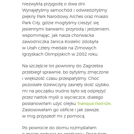
niezwykłą przygodę o dwa dni.
Wynajęłyśmy samochód i odwiedziłyśmy
piękny Park Narodowy Arches oraz miasto
Park City, gdzie mogłyśmy cieszyć się
jesiennymi barwami, przyrodą i jedzeniem,
wspominając, jak nasza chorwacka
zawodniczka Janica Kostelic zdobyła
w Utah cztery medale na Zimowych
Igrzyskach Olimpijskich w 2002 roku.
Na szczęście lot powrotny do Zagrzebia
przebiegł sprawnie, bo byłyśmy zmęczone
i większość czasu przespałyśmy. Choć
pozostałe dziewczyny zasnęły dość szybko,
mi na początku trudno było się odprężyć
przez natłok myśli o wycieczce, dlatego
postanowiłam użyć olejku
Tranquil Roll-On
.
Zastosowałam go obficie i jak zawsze,
w mig przyszedł mi z pomocą.
Po powrocie do domu rozmyślałam