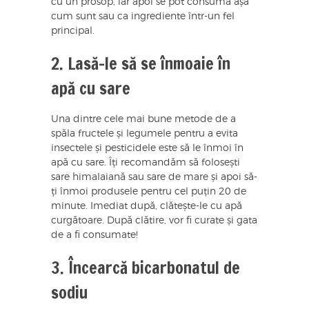
cu un prosop, iar apoi se pot consuma așa
cum sunt sau ca ingrediente într-un fel
principal.
2. Lasă-le să se înmoaie în
apă cu sare
Una dintre cele mai bune metode de a
spăla fructele și legumele pentru a evita
insectele și pesticidele este să le înmoi în
apă cu sare. Îți recomandăm să folosești
sare himalaiană sau sare de mare și apoi să-
ți înmoi produsele pentru cel puțin 20 de
minute. Imediat după, clătește-le cu apă
curgătoare. După clătire, vor fi curate și gata
de a fi consumate!
3. Încearcă bicarbonatul de
sodiu