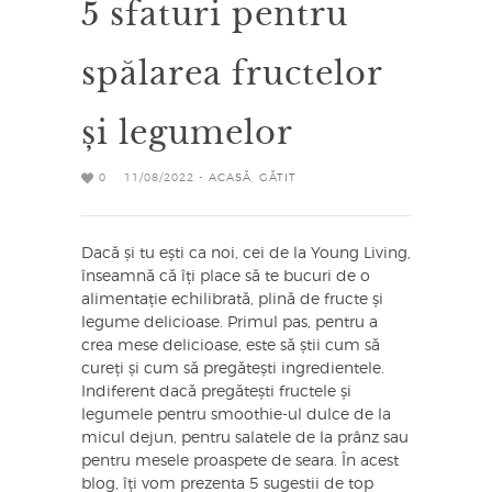
5 sfaturi pentru
spălarea fructelor
și legumelor
0
11/08/2022 -
ACASĂ
,
GĂTIT
Dacă și tu ești ca noi, cei de la Young Living,
înseamnă că îți place să te bucuri de o
alimentație echilibrată, plină de fructe și
legume delicioase. Primul pas, pentru a
crea mese delicioase, este să știi cum să
cureți și cum să pregătești ingredientele.
Indiferent dacă pregătești fructele și
legumele pentru smoothie-ul dulce de la
micul dejun, pentru salatele de la prânz sau
pentru mesele proaspete de seara. În acest
blog, îți vom prezenta 5 sugestii de top