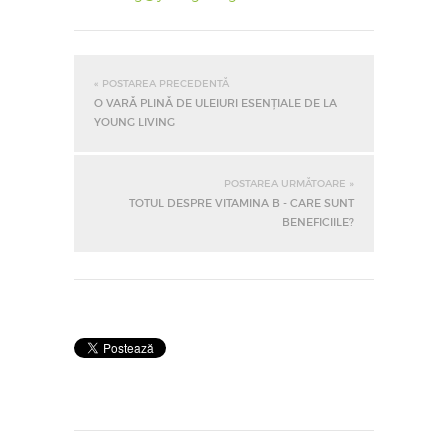
« POSTAREA PRECEDENTĂ
O VARĂ PLINĂ DE ULEIURI ESENȚIALE DE LA
YOUNG LIVING
POSTAREA URMĂTOARE »
TOTUL DESPRE VITAMINA B - CARE SUNT
BENEFICIILE?