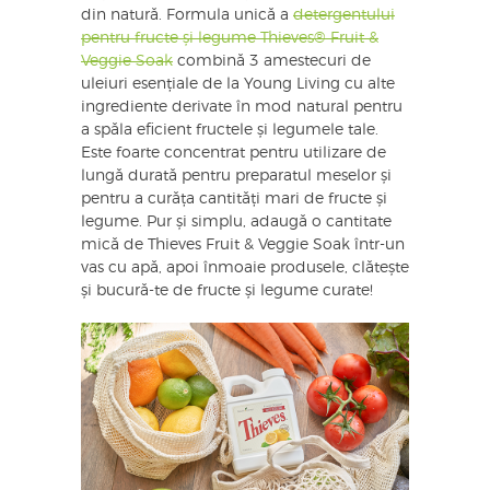
din natură. Formula unică a
detergentului
pentru fructe și legume Thieves® Fruit &
Veggie Soak
combină 3 amestecuri de
uleiuri esențiale de la Young Living cu alte
ingrediente derivate în mod natural pentru
a spăla eficient fructele și legumele tale.
Este foarte concentrat pentru utilizare de
lungă durată pentru preparatul meselor și
pentru a curăța cantități mari de fructe și
legume. Pur și simplu, adaugă o cantitate
mică de Thieves Fruit & Veggie Soak într-un
vas cu apă, apoi înmoaie produsele, clătește
și bucură-te de fructe și legume curate!