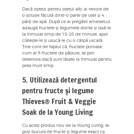
Dacă optezi pentru oțetul alb, ai nevoie de
o soluție făcută dintr-o parte de oțet și 4
părți de apă. După ce ai pregătit amestecul,
adaugă fructele și legumele dorite și lasă-le
la înmuiat timp de 15-20 de minute, apoi
clătește-le și usucă-le cu o cârpă uscată.
Ține cont de faptul că, fructele poroase,
cum ar fi fructele de pădure, se pot
deteriora dacă sunt lăsate la înmuiat pentru
prea mult timp.
5. Utilizează detergentul
pentru fructe și legume
Thieves® Fruit & Veggie
Soak de la Young Living
Cu acest produs nou de la Young Living, te
poți bucura de fructe și legume exact ca