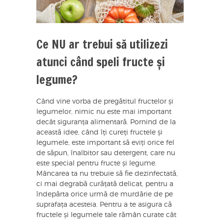
Ce NU ar trebui să utilizezi
atunci când speli fructe și
legume?
Când vine vorba de pregătitul fructelor și
legumelor, nimic nu este mai important
decât siguranța alimentară. Pornind de la
această idee, când îți cureți fructele și
legumele, este important să eviți orice fel
de săpun, înalbitor sau detergent, care nu
este special pentru fructe și legume.
Mâncarea ta nu trebuie să fie dezinfectată,
ci mai degrabă curățată delicat, pentru a
îndepărta orice urmă de murdărie de pe
suprafața acesteia. Pentru a te asigura că
fructele și legumele tale rămân curate cât