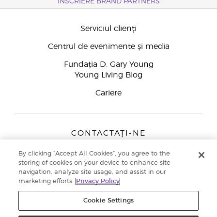
ÎNSCRIERE BRAND PARTNERS
Serviciul clienți
Centrul de evenimente și media
Fundația D. Gary Young
Young Living Blog
Cariere
CONTACTAȚI-NE
Young Living Europe B.V.
By clicking “Accept All Cookies”, you agree to the
Peizerweg 97
storing of cookies on your device to enhance site
9727 AJ Groningen
navigation, analyze site usage, and assist in our
Netherlands
marketing efforts.
Privacy Policy
Înscriere Brand Partners
0800 890113
Cookie Settings