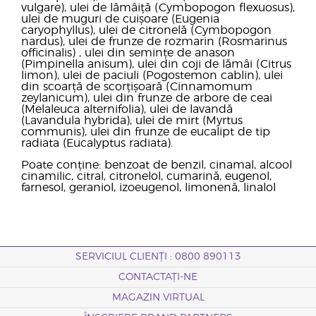
vulgare), ulei de lămâiță (Cymbopogon flexuosus),
ulei de muguri de cuișoare (Eugenia
caryophyllus), ulei de citronelă (Cymbopogon
nardus), ulei de frunze de rozmarin (Rosmarinus
officinalis) , ulei din semințe de anason
(Pimpinella anisum), ulei din coji de lămâi (Citrus
limon), ulei de paciuli (Pogostemon cablin), ulei
din scoarță de scorțișoară (Cinnamomum
zeylanicum), ulei din frunze de arbore de ceai
(Melaleuca alternifolia), ulei de lavandă
(Lavandula hybrida), ulei de mirt (Myrtus
communis), ulei din frunze de eucalipt de tip
radiata (Eucalyptus radiata).
Poate conține: benzoat de benzil, cinamal, alcool
cinamilic, citral, citronelol, cumarină, eugenol,
farnesol, geraniol, izoeugenol, limonenă, linalol
SERVICIUL CLIENȚI : 0800 890113
CONTACTAȚI-NE
MAGAZIN VIRTUAL