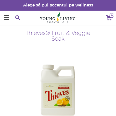
Alege să pui accentul pe wellness
0
Thieves® Fruit & Veggie
Soak