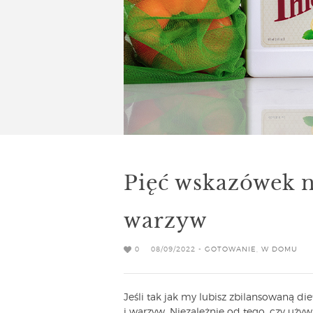
Pięć wskazówek 
warzyw
0
08/09/2022 -
GOTOWANIE
,
W DOMU
Jeśli tak jak my lubisz zbilansowaną d
i warzyw. Niezależnie od tego, czy używ