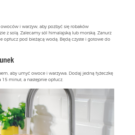
 owoców i warzyw, aby pozbyć się robaków
zie z solą. Zalecamy sól himalajską lub morską. Zanurz
ie opłucz pod bieżącą wodą. Będą czyste i gotowe do
tunek
bem, aby umyć owoce i warzywa. Dodaj jedną łyżeczkę
a 15 minut, a następnie opłucz.