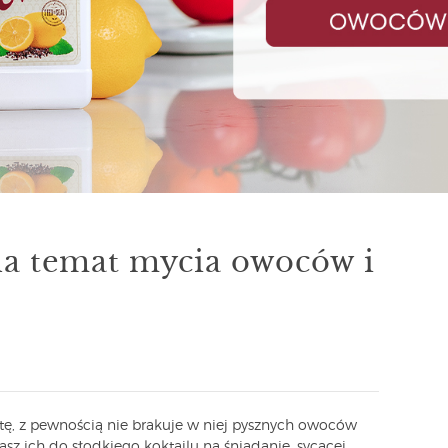
na temat mycia owoców i
ietę, z pewnością nie brakuje w niej pysznych owoców
asz ich do słodkiego koktajlu na śniadanie, sycącej