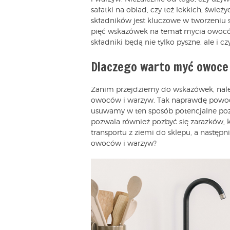
sałatki na obiad, czy też lekkich, świ
składników jest kluczowe w tworzeniu
pięć wskazówek na temat mycia owocó
składniki będą nie tylko pyszne, ale i czy
Dlaczego warto myć owoce
Zanim przejdziemy do wskazówek, należ
owoców i warzyw. Tak naprawdę powodów 
usuwamy w ten sposób potencjalne poz
pozwala również pozbyć się zarazków, 
transportu z ziemi do sklepu, a następ
owoców i warzyw?