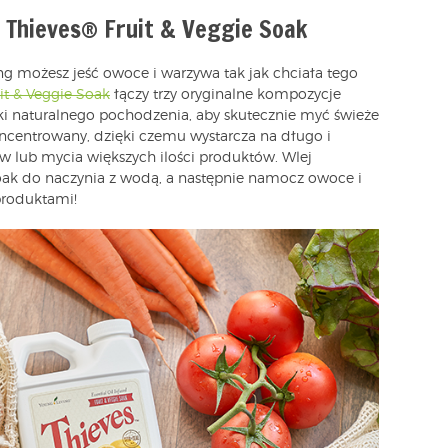
: Thieves® Fruit & Veggie Soak
 możesz jeść owoce i warzywa tak jak chciała tego
it & Veggie Soak
łączy trzy oryginalne kompozycje
iki naturalnego pochodzenia, aby skutecznie myć świeże
koncentrowany, dzięki czemu wystarcza na długo i
w lub mycia większych ilości produktów. Wlej
 Soak do naczynia z wodą, a następnie namocz owoce i
 produktami!