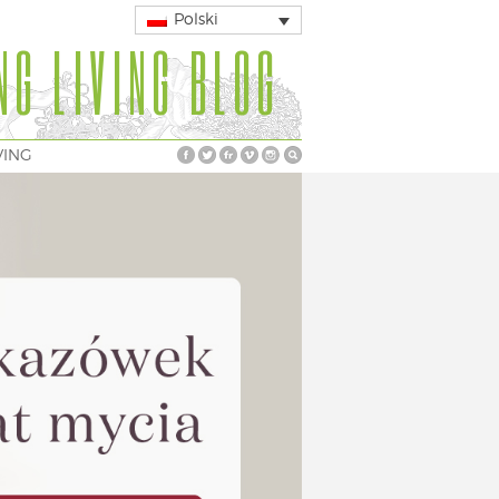
Polski
NG LIVING BLOG
VING