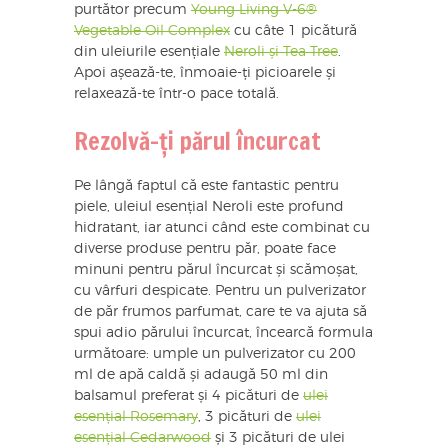
purtător precum
Young Living V-6®
Vegetable Oil Complex
cu câte 1 picătură
din uleiurile esențiale
Neroli și Tea Tree
.
Apoi așează-te, înmoaie-ți picioarele și
relaxează-te într-o pace totală.
Rezolvă-ți părul încurcat
Pe lângă faptul că este fantastic pentru
piele, uleiul esențial Neroli este profund
hidratant, iar atunci când este combinat cu
diverse produse pentru păr, poate face
minuni pentru părul încurcat și scămoșat,
cu vârfuri despicate. Pentru un pulverizator
de păr frumos parfumat, care te va ajuta să
spui adio părului încurcat, încearcă formula
următoare: umple un pulverizator cu 200
ml de apă caldă și adaugă 50 ml din
balsamul preferat și 4 picături de
ulei
esențial Rosemary
, 3 picături de
ulei
esențial Cedarwood
și 3 picături de ulei