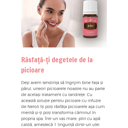
Răsfață-ți degetele de la
picioare
Deși avem tendința să îngrijim bine fața și
părul, uneori picioarele noastre nu au parte
de același tratament cu tandrețe. Cu
această soluție pentru picioare cu infuzie
de Neroli îți poți răsfăța picioarele așa cum
merită și-ți poți transforma căminul în
propria spa. Într-un vas mare, plin cu apă
caldă, amestecă 1 linguriță dintr-un ulei