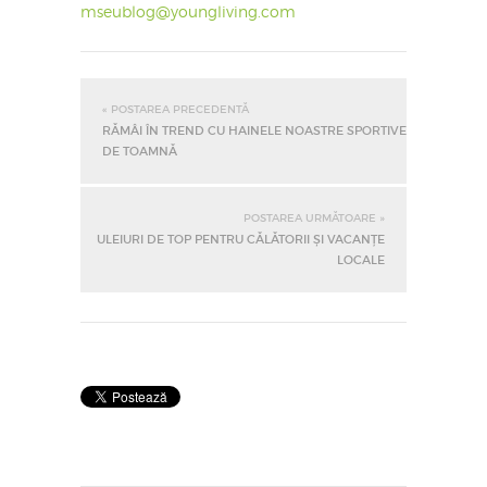
mseublog@youngliving.com
« POSTAREA PRECEDENTĂ
RĂMÂI ÎN TREND CU HAINELE NOASTRE SPORTIVE
DE TOAMNĂ
POSTAREA URMĂTOARE »
ULEIURI DE TOP PENTRU CĂLĂTORII ȘI VACANȚE
LOCALE