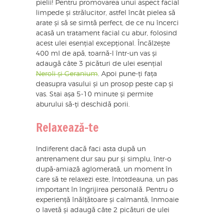
pielii! Pentru promovarea unui aspect facial
limpede și strălucitor, astfel încât pielea să
arate și să se simtă perfect, de ce nu încerci
acasă un tratament facial cu abur, folosind
acest ulei esențial excepțional. Încălzește
400 ml de apă, toarnă-l într-un vas și
adaugă câte 3 picături de ulei esențial
Neroli și Geranium
. Apoi pune-ți fața
deasupra vasului și un prosop peste cap și
vas. Stai așa 5-10 minute și permite
aburului să-ți deschidă porii.
Relaxează-te
Indiferent dacă faci asta după un
antrenament dur sau pur și simplu, într-o
după-amiază aglomerată, un moment în
care să te relaxezi este, întotdeauna, un pas
important în îngrijirea personală. Pentru o
experiență înălțătoare și calmantă, înmoaie
o lavetă și adaugă câte 2 picături de ulei