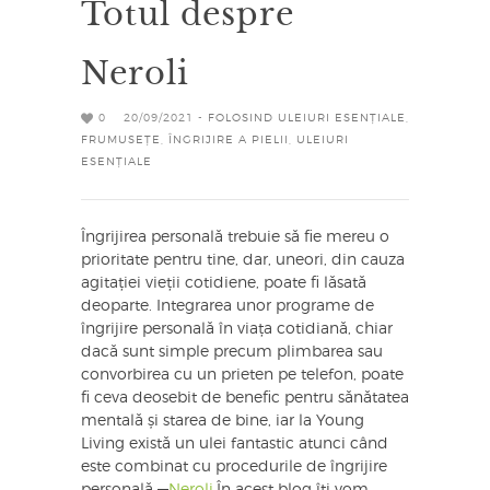
Totul despre
Neroli
0
20/09/2021 -
FOLOSIND ULEIURI ESENȚIALE
,
FRUMUSEȚE
,
ÎNGRIJIRE A PIELII
,
ULEIURI
ESENȚIALE
Îngrijirea personală trebuie să fie mereu o
prioritate pentru tine, dar, uneori, din cauza
agitației vieții cotidiene, poate fi lăsată
deoparte. Integrarea unor programe de
îngrijire personală în viața cotidiană, chiar
dacă sunt simple precum plimbarea sau
convorbirea cu un prieten pe telefon, poate
fi ceva deosebit de benefic pentru sănătatea
mentală și starea de bine, iar la Young
Living există un ulei fantastic atunci când
este combinat cu procedurile de îngrijire
personală —
Neroli
.În acest blog îți vom