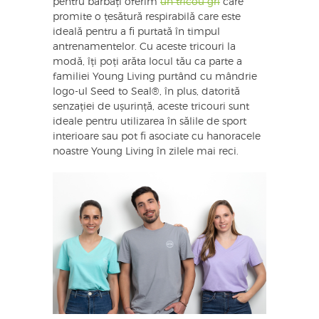
pentru bărbați oferim
un tricou gri
care
promite o țesătură respirabilă care este
ideală pentru a fi purtată în timpul
antrenamentelor. Cu aceste tricouri la
modă, îți poți arăta locul tău ca parte a
familiei Young Living purtând cu mândrie
logo-ul Seed to Seal®, în plus, datorită
senzației de ușurință, aceste tricouri sunt
ideale pentru utilizarea în sălile de sport
interioare sau pot fi asociate cu hanoracele
noastre Young Living în zilele mai reci.