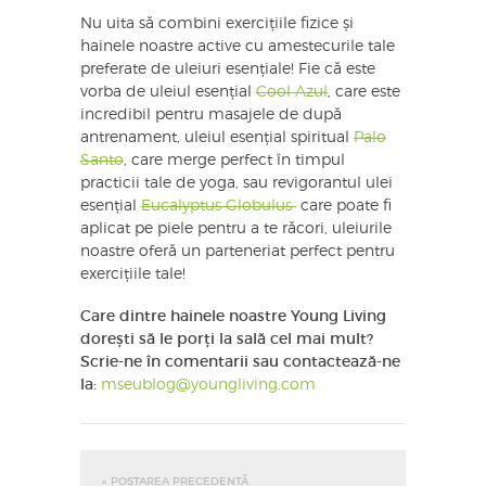
Nu uita să combini exercițiile fizice și
hainele noastre active cu amestecurile tale
preferate de uleiuri esențiale! Fie că este
vorba de uleiul esențial
Cool Azul
, care este
incredibil pentru masajele de după
antrenament, uleiul esențial spiritual
Palo
Santo
, care merge perfect în timpul
practicii tale de yoga, sau revigorantul ulei
esențial
Eucalyptus Globulus
care poate fi
aplicat pe piele pentru a te răcori, uleiurile
noastre oferă un parteneriat perfect pentru
exercițiile tale!
Care dintre hainele noastre Young Living
dorești să le porți la sală cel mai mult?
Scrie-ne în comentarii sau contactează-ne
la:
mseublog@youngliving.com
« POSTAREA PRECEDENTĂ