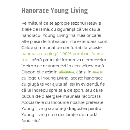
Hanorace Young Living
Pe măsură ce se apropie sezonul festiv și
zilele de iarnă, cu siguranță că vei căuta
hanoracul Young Living înaintea oricărei
alte piese de îmbrăcăminte exterioară sport.
Calde și minunat de confortabile, aceste
hanorace cu glugă 100% bumbac, foarte
moi
, oferă protecție împotriva elementelor
în timp ce te antrenezi în această toamnă.
Disponibile atât în
albastru
, cât și în
roz
și
cu logo-ul Young Living, aceste hanorace
cu glugă te vor ajuta să ieși în evidență, fie
că te îndrepți spre sala de sport, sau că te
bucuri de o alergare matinală răcoroasă.
Asociază-le cu tricourile noastre preferate
Young Living și arată-ți dragostea pentru
Young Living cu o declarație de modă
fantastică!