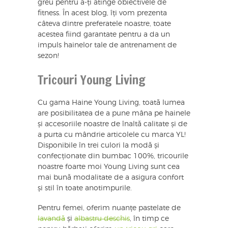
greu pentru a-ți atinge obiectivele de
fitness. În acest blog, îți vom prezenta
câteva dintre preferatele noastre, toate
acestea fiind garantate pentru a da un
impuls hainelor tale de antrenament de
sezon!
Tricouri Young Living
Cu gama Haine Young Living, toată lumea
are posibilitatea de a pune mâna pe hainele
și accesoriile noastre de înaltă calitate și de
a purta cu mândrie articolele cu marca YL!
Disponibile în trei culori la modă și
confecționate din bumbac 100%, tricourile
noastre foarte moi Young Living sunt cea
mai bună modalitate de a asigura confort
și stil în toate anotimpurile.
Pentru femei, oferim nuanțe pastelate de
lavandă
și
albastru deschis
, în timp ce