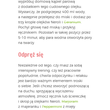
wypróbuj domową kąpiel parową
z dodatkiem tego cudownego olejku.
Wystarczy, że podgrzejesz 400 ml wody,
a następnie przelejesz do miski i dodasz po
trzy krople olejków Neroli i
Geranium
.
Pochyl głowę nad miską i przykryj
ręcznikiem. Pozostań w takiej pozycji przez
5-10 minut, aby para wodna otworzyła pory
na twarzy.
Odpręż się
Niezależnie od tego, czy masz za sobą
intensywny trening, czy też pracowite
popołudnie, chwila odpoczynku i relaksu
jest bardzo ważnym elementem troski
o siebie. Jeśli chcesz stworzyć podnoszącą
na duchu, sprzyjającą wyciszeniu
atmosferę, zmocz ręcznik lub ściereczkę
i skrop ją olejkami Neroli,
Marjoram
z majeranku i
Peppermint
z mięty