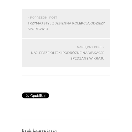
« POPRZEDNI POST
TRZYMAJ STYL Z JESIENNĄ KOLEKCJĄ ODZIEŻY
SPORTOWEJ
NASTĘPNY POST »
NAJLEPSZE OLEJKI PODRÓŻNE NA WAKACJE
SPĘDZANE W KRAJU
Brak komentarzy