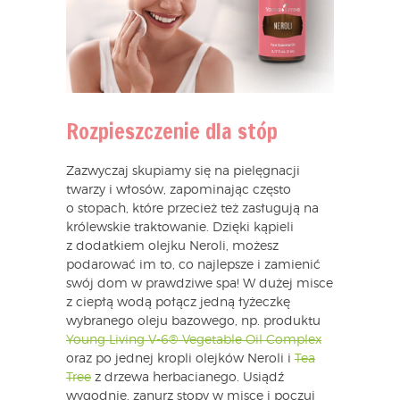
Rozpieszczenie dla stóp
Zazwyczaj skupiamy się na pielęgnacji
twarzy i włosów, zapominając często
o stopach, które przecież też zasługują na
królewskie traktowanie. Dzięki kąpieli
z dodatkiem olejku Neroli, możesz
podarować im to, co najlepsze i zamienić
swój dom w prawdziwe spa! W dużej misce
z ciepłą wodą połącz jedną łyżeczkę
wybranego oleju bazowego, np. produktu
Young Living V-6® Vegetable Oil Complex
oraz po jednej kropli olejków Neroli i
Tea
Tree
z drzewa herbacianego. Usiądź
wygodnie, zanurz stopy w misce i poczuj