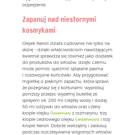
odprężenie.
Zapanuj nad niesfornymi
kosmykami
Olejek Neroli działa cudownie nie tylko na
skórę – dzięki właściwościom nawilżającym
świetnie sprawdza się również jako dodatek
do produktów do włosów, dzięki czemu
może pomóc ujarzmić splątane pasma
i rozdwojone końcówki. Aby przygotować
mgiełkę o pięknym zapachu, która sprawi,
że pożegnasz się z kołtunami, wypróbuj
poniższy przepis: wypełnij butelkę ze
sprayem ok. 200 ml ciepłej wody i dodaj
50 ml odżywki do włosów oraz cztery
krople olejku
Rosemary
z rozmarynu, trzy
krople cedrowego olejku
Cedarwood
i trzy
krople Neroli. Dobrze wstrząśnij i zastosuj
podczas rozczesywania wilgotnych włosów.