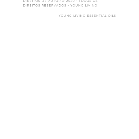
DIREITOS DE AUTOR © 2020 - TODOS OS
DIREITOS RESERVADOS - YOUNG LIVING
YOUNG LIVING ESSENTIAL OILS