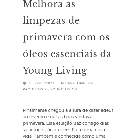
Melhora as
limpezas de
primavera com os
óleos essenciais da
Young Living
0
22/03/2021 -
EM CASA
,
LIMPEZA
,
PRODUTOS YL
,
YOUNG LIVING
Finalmente chegou a altura de dizer adeus
ao inverno e dar as boas-vindas à
primavera. Esta estação traz consigo dias
solarengos, árvores em flor e uma nova
vida. Também é conhecida como uma