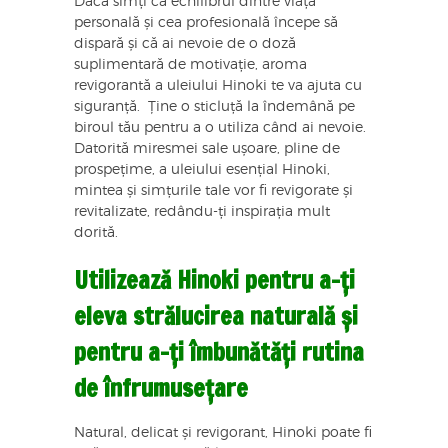
Dacă simți că echilibrul dintre viața
personală și cea profesională începe să
dispară și că ai nevoie de o doză
suplimentară de motivație, aroma
revigorantă a uleiului Hinoki te va ajuta cu
siguranță. Ține o sticluță la îndemână pe
biroul tău pentru a o utiliza când ai nevoie.
Datorită miresmei sale ușoare, pline de
prospețime, a uleiului esențial Hinoki,
mintea și simțurile tale vor fi revigorate și
revitalizate, redându-ți inspirația mult
dorită.
Utilizează Hinoki pentru a-ți
eleva strălucirea naturală și
pentru a-ți îmbunătăți rutina
de înfrumusețare
Natural, delicat și revigorant, Hinoki poate fi