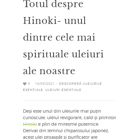
Totul despre
Hinoki- unul
dintre cele mai
spirituale uleiuri
ale noastre
0
10/03/2021 -
DESCOPERĂ ULEIURILE
ESENȚIALE
,
ULEIURI ESENȚIALE
Deși este unul din uleiurile mai puțin
cunoscute, uleiul revigorant, cald și primitor
Hinoki
e plin de miresme puternice.
Derivat din lemnul chiparosului japonez,
acest ulei proaspăt și purificator are