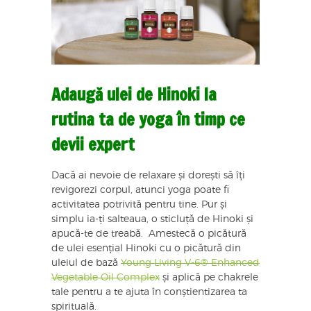
Adaugă ulei de Hinoki la
rutina ta de yoga în timp ce
devii expert
Dacă ai nevoie de relaxare și dorești să îți
revigorezi corpul, atunci yoga poate fi
activitatea potrivită pentru tine. Pur și
simplu ia-ți salteaua, o sticluță de Hinoki și
apucă-te de treabă. Amestecă o picătură
de ulei esențial Hinoki cu o picătură din
uleiul de bază
Young Living V-6® Enhanced
Vegetable Oil Complex
și aplică pe chakrele
tale pentru a te ajuta în conștientizarea ta
spirituală.