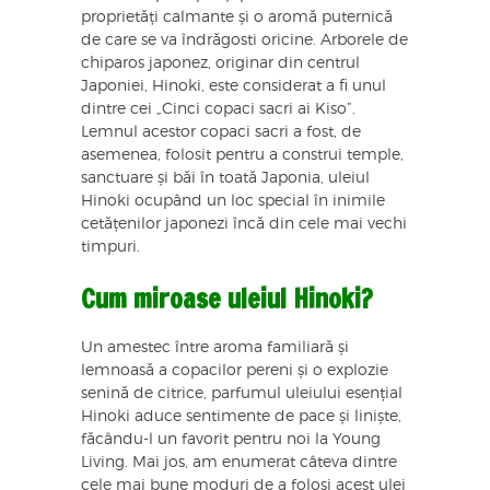
proprietăți calmante și o aromă puternică
de care se va îndrăgosti oricine. Arborele de
chiparos japonez, originar din centrul
Japoniei, Hinoki, este considerat a fi unul
dintre cei „Cinci copaci sacri ai Kiso”.
Lemnul acestor copaci sacri a fost, de
asemenea, folosit pentru a construi temple,
sanctuare și băi în toată Japonia, uleiul
Hinoki ocupând un loc special în inimile
cetățenilor japonezi încă din cele mai vechi
timpuri.
Cum miroase uleiul Hinoki?
Un amestec între aroma familiară și
lemnoasă a copacilor pereni și o explozie
senină de citrice, parfumul uleiului esențial
Hinoki aduce sentimente de pace și liniște,
făcându-l un favorit pentru noi la Young
Living. Mai jos, am enumerat câteva dintre
cele mai bune moduri de a folosi acest ulei