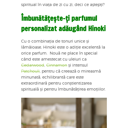
spiritual în viața de zi cu zi, deci ce aștepți?
Îmbunătățește-ți parfumul
personalizat adăugând Hinoki
Cu o combinația de tonuri unice și
lămâioase, Hinoki este o adiție excelentă la
orice parfum. Nouă ne place în special
când este amestecat cu uleiuri ca
Cedarwood
,
Cinnamon
și intensul
Patchouli
, pentru că creează o mireasmă
minunată, echilibrantă care este
extraordinară pentru conștientizarea
spirituală și pentru îmbunătățirea emoțiilor.