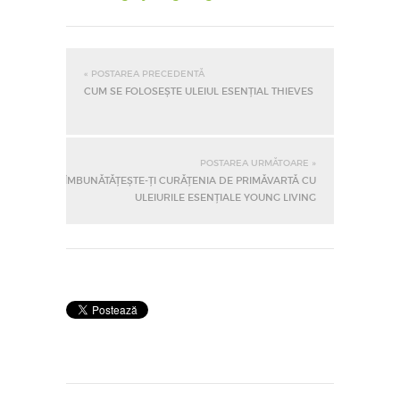
« POSTAREA PRECEDENTĂ
CUM SE FOLOSEȘTE ULEIUL ESENȚIAL THIEVES
POSTAREA URMĂTOARE »
ÎMBUNĂTĂȚEȘTE-ȚI CURĂȚENIA DE PRIMĂVARTĂ CU
ULEIURILE ESENȚIALE YOUNG LIVING