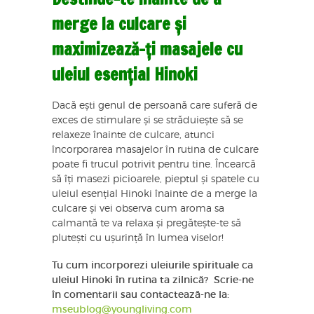
merge la culcare și
maximizează-ți masajele cu
uleiul esențial Hinoki
Dacă ești genul de persoană care suferă de
exces de stimulare și se străduiește să se
relaxeze înainte de culcare, atunci
încorporarea masajelor în rutina de culcare
poate fi trucul potrivit pentru tine. Încearcă
să îți masezi picioarele, pieptul și spatele cu
uleiul esențial Hinoki înainte de a merge la
culcare și vei observa cum aroma sa
calmantă te va relaxa și pregătește-te să
plutești cu ușurință în lumea viselor!
Tu cum incorporezi uleiurile spirituale ca
uleiul Hinoki în rutina ta zilnică? Scrie-ne
în comentarii sau contactează-ne la:
mseublog@youngliving.com