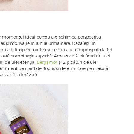
i e momentul ideal pentru a-ți schimba perspectiva,
es și motivație în lunile următoare. Dacă ești în
ru a-ți limpezi mintea și pentru a o reîmprospăta la fel
eastă combinație superbă! Amestecă 2 picături de ulei
ri de ulei esențial
Bergamot
și 2 picături de ulei
entiment de claritate, focus și determinare pe măsură
în această primăvară.