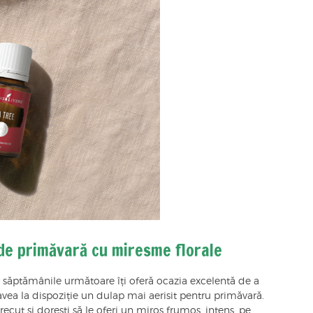
de primăvară cu miresme florale
săptămânile următoare îți oferă ocazia excelentă de a
vea la dispoziție un dulap mai aerisit pentru primăvară.
recut și dorești să le oferi un miros frumos, intens, pe