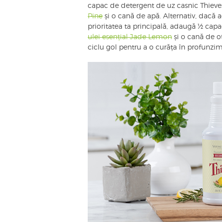
capac de detergent de uz casnic Thiev
Pine
și o cană de apă. Alternativ, dacă
prioritatea ta principală, adaugă ½ cap
ulei esențial Jade Lemon
și o cană de oț
ciclu gol pentru a o curăța în profunzim