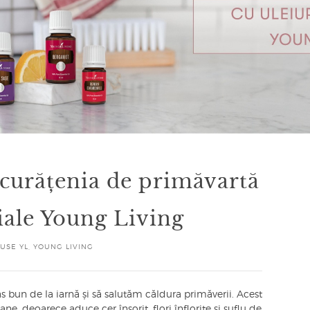
 curățenia de primăvartă
țiale Young Living
USE YL
,
YOUNG LIVING
as bun de la iarnă și să salutăm căldura primăverii. Acest
e, deoarece aduce cer însorit, flori înflorite și suflu de