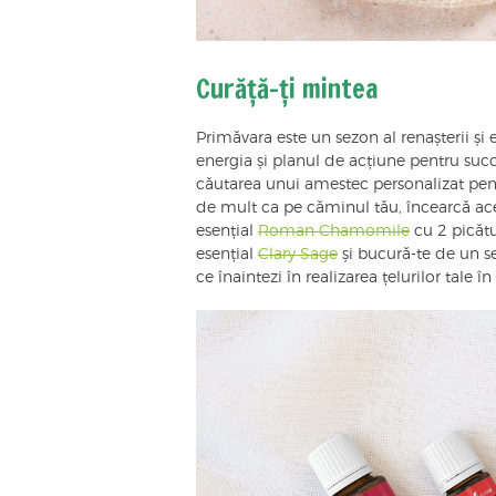
Curăță-ți mintea
Primăvara este un sezon al renașterii ș
energia și planul de acțiune pentru succ
căutarea unui amestec personalizat pent
de mult ca pe căminul tău, încearcă ac
esențial
Roman Chamomile
cu 2 picătu
esențial
Clary Sage
și bucură-te de un s
ce înaintezi în realizarea țelurilor tale 