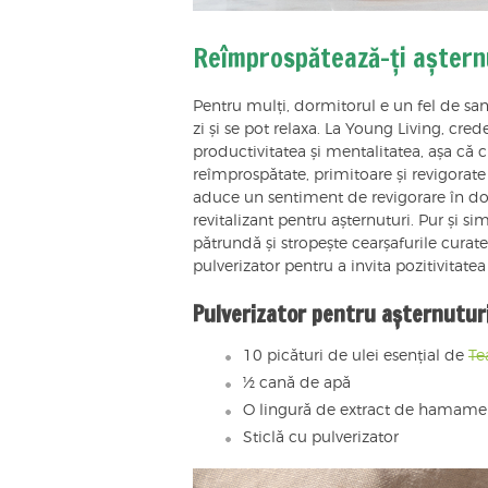
Reîmprospătează-ți așternu
Pentru mulți, dormitorul e un fel de san
zi și se pot relaxa. La Young Living, cr
productivitatea și mentalitatea, așa că
reîmprospătate, primitoare și revigorat
aduce un sentiment de revigorare în dorm
revitalizant pentru așternuturi. Pur și si
pătrundă și stropește cearșafurile curat
pulverizator pentru a invita pozitivitatea
Pulverizator pentru așternuturi
10 picături de ulei esențial de
Te
½ cană de apă
O lingură de extract de hamamel
Sticlă cu pulverizator