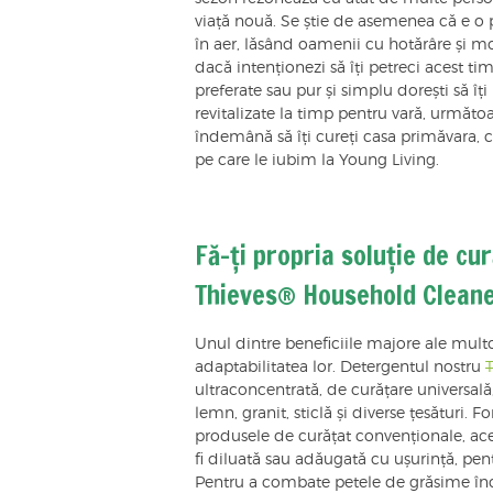
viață nouă. Se știe de asemenea că e o p
în aer, lăsând oamenii cu hotărâre și mo
dacă intenționezi să îți petreci acest ti
preferate sau pur și simplu dorești să îț
revitalizate la timp pentru vară, următoare
îndemână să îți cureți casa primăvara, cu
pe care le iubim la Young Living.
Fă-ți propria soluție de cu
Thieves® Household Clean
Unul dintre beneficiile majore ale multo
adaptabilitatea lor. Detergentul nostru
ultraconcentrată, de curățare universală,
lemn, granit, sticlă și diverse țesături.
produsele de curățat convenționale, acea
fi diluată sau adăugată cu ușurință, pen
Pentru a combate petele de grăsime înc