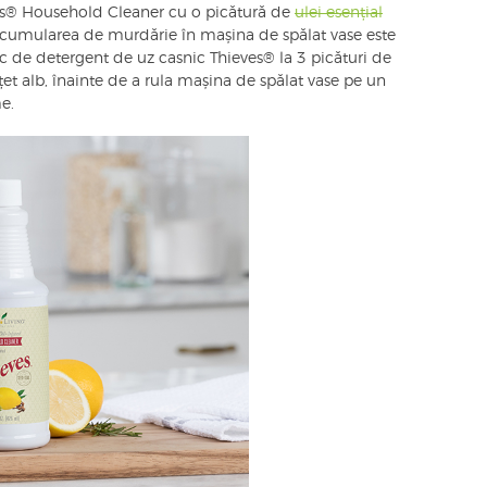
es® Household Cleaner cu o picătură de
ulei esențial
 acumularea de murdărie în mașina de spălat vase este
ac de detergent de uz casnic Thieves® la 3 picături de
et alb, înainte de a rula mașina de spălat vase pe un
e.