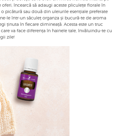
 oferi, încearcă să adaugi aceste pliculețe florale în
 o picătură sau două din uleiurile esențiale preferate
ne-le într-un săculeț organza și bucură-te de aroma
legi ținuta în fiecare dimineață. Acesta este un truc
care va face diferența în hainele tale, învăluindu-te cu
ii zile!