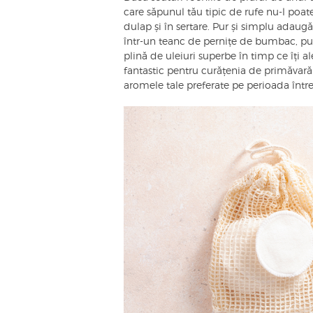
care săpunul tău tipic de rufe nu-l poate
dulap și în sertare. Pur și simplu adaugă
într-un teanc de pernițe de bumbac, pu
plină de uleiuri superbe în timp ce îți a
fantastic pentru curățenia de primăvară 
aromele tale preferate pe perioada întreg