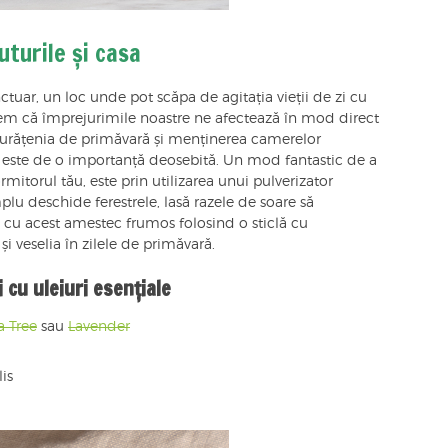
turile și casa
ctuar, un loc unde pot scăpa de agitația vieții de zi cu
edem că împrejurimile noastre ne afectează în mod direct
 curățenia de primăvară și menținerea camerelor
e este de o importanță deosebită. Un mod fantastic de a
itorul tău, este prin utilizarea unui pulverizator
mplu deschide ferestrele, lasă razele de soare să
e cu acest amestec frumos folosind o sticlă cu
 și veselia în zilele de primăvară.
 cu uleiuri esențiale
a Tree
sau
Lavender
is