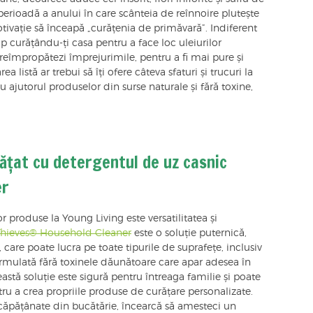
erioadă a anului în care scânteia de reînnoire plutește
tivație să înceapă „curățenia de primăvară”. Indiferent
mp curățându-ți casa pentru a face loc uleiurilor
i reîmpropătezi împrejurimile, pentru a fi mai pure și
a listă ar trebui să îți ofere câteva sfaturi și trucuri la
 ajutorul produselor din surse naturale și fără toxine,
rățat cu detergentul de uz casnic
er
r produse la Young Living este versatilitatea și
Thieves® Household Cleaner
este o soluție puternică,
 care poate lucra pe toate tipurile de suprafețe, inclusiv
 Formulată fără toxinele dăunătoare care apar adesea în
stă soluție este sigură pentru întreaga familie și poate
tru a crea propriile produse de curățare personalizate.
ăpățânate din bucătărie, încearcă să amesteci un