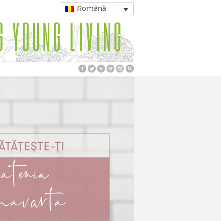
Română
G YOUNG LIVING