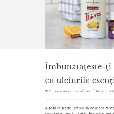
Îmbunătățește-ți
cu uleiurile esen
0
22/03/2021 -
ACASĂ
,
CURĂȚENIE
,
PROD
A sosit în sfârșit timpul să ne luăm răm
sezon rezonează cu atât de multe persoan