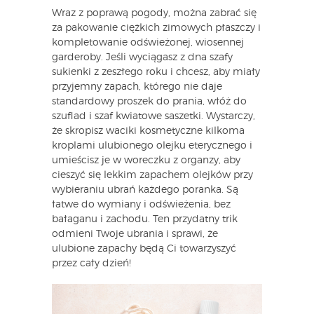
Wraz z poprawą pogody, można zabrać się
za pakowanie ciężkich zimowych płaszczy i
kompletowanie odświeżonej, wiosennej
garderoby. Jeśli wyciągasz z dna szafy
sukienki z zeszłego roku i chcesz, aby miały
przyjemny zapach, którego nie daje
standardowy proszek do prania, włóż do
szuflad i szaf kwiatowe saszetki. Wystarczy,
że skropisz waciki kosmetyczne kilkoma
kroplami ulubionego olejku eterycznego i
umieścisz je w woreczku z organzy, aby
cieszyć się lekkim zapachem olejków przy
wybieraniu ubrań każdego poranka. Są
łatwe do wymiany i odświeżenia, bez
bałaganu i zachodu. Ten przydatny trik
odmieni Twoje ubrania i sprawi, że
ulubione zapachy będą Ci towarzyszyć
przez cały dzień!