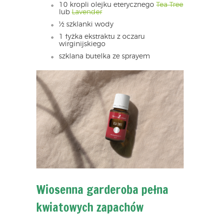
10 kropli olejku eterycznego
Tea Tree
lub
Lavender
½ szklanki wody
1 łyżka ekstraktu z oczaru
wirginijskiego
szklana butelka ze sprayem
Wiosenna garderoba pełna
kwiatowych zapachów