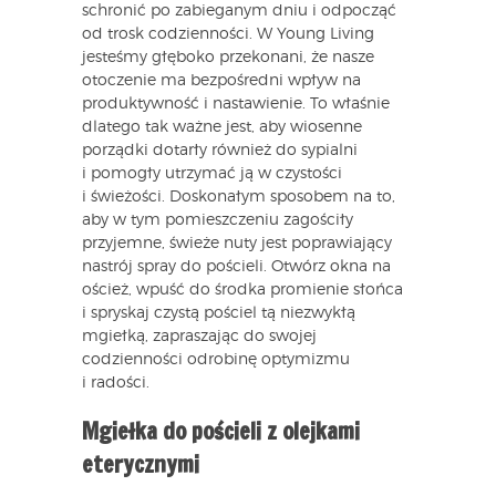
schronić po zabieganym dniu i odpocząć
od trosk codzienności. W Young Living
jesteśmy głęboko przekonani, że nasze
otoczenie ma bezpośredni wpływ na
produktywność i nastawienie. To właśnie
dlatego tak ważne jest, aby wiosenne
porządki dotarły również do sypialni
i pomogły utrzymać ją w czystości
i świeżości. Doskonałym sposobem na to,
aby w tym pomieszczeniu zagościły
przyjemne, świeże nuty jest poprawiający
nastrój spray do pościeli. Otwórz okna na
oścież, wpuść do środka promienie słońca
i spryskaj czystą pościel tą niezwykłą
mgiełką, zapraszając do swojej
codzienności odrobinę optymizmu
i radości.
Mgiełka do pościeli z olejkami
eterycznymi