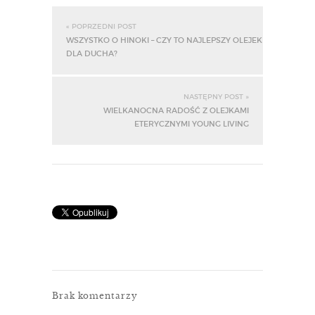
« POPRZEDNI POST
WSZYSTKO O HINOKI – CZY TO NAJLEPSZY OLEJEK
DLA DUCHA?
NASTĘPNY POST »
WIELKANOCNA RADOŚĆ Z OLEJKAMI
ETERYCZNYMI YOUNG LIVING
Brak komentarzy