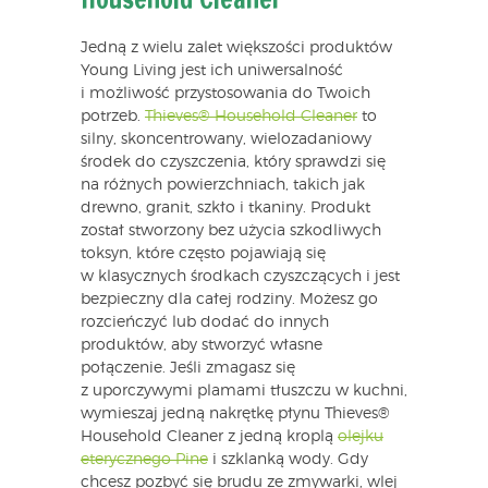
Jedną z wielu zalet większości produktów
Young Living jest ich uniwersalność
i możliwość przystosowania do Twoich
potrzeb.
Thieves® Household Cleaner
to
silny, skoncentrowany, wielozadaniowy
środek do czyszczenia, który sprawdzi się
na różnych powierzchniach, takich jak
drewno, granit, szkło i tkaniny. Produkt
został stworzony bez użycia szkodliwych
toksyn, które często pojawiają się
w klasycznych środkach czyszczących i jest
bezpieczny dla całej rodziny. Możesz go
rozcieńczyć lub dodać do innych
produktów, aby stworzyć własne
połączenie. Jeśli zmagasz się
z uporczywymi plamami tłuszczu w kuchni,
wymieszaj jedną nakrętkę płynu Thieves®
Household Cleaner z jedną kroplą
olejku
eterycznego Pine
i szklanką wody. Gdy
chcesz pozbyć się brudu ze zmywarki, wlej