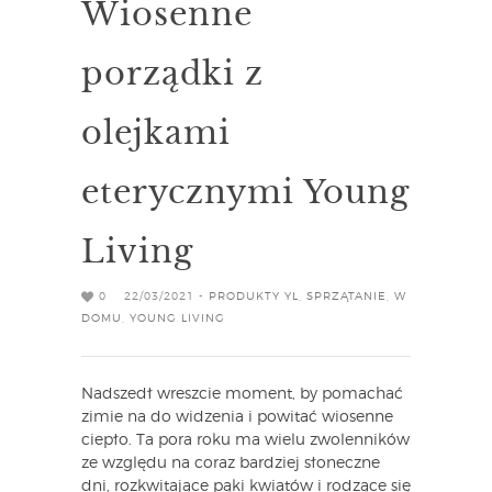
Wiosenne
porządki z
olejkami
eterycznymi Young
Living
0
22/03/2021 -
PRODUKTY YL
,
SPRZĄTANIE
,
W
DOMU
,
YOUNG LIVING
Nadszedł wreszcie moment, by pomachać
zimie na do widzenia i powitać wiosenne
ciepło. Ta pora roku ma wielu zwolenników
ze względu na coraz bardziej słoneczne
dni, rozkwitające pąki kwiatów i rodzące się