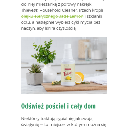
do niej mieszankę z połowy nakrętki
Thieves® Household Cleaner, trzech kropli
olejku eterycznego Jade Lemon
i szklanki
octu, a następnie wybierz cykl mycia bez
naczyń, aby lśniła czystością.
Odśwież pościel i cały dom
Niektórzy traktują sypialnię jak swoją
świątynię — to miejsce, w którym można się