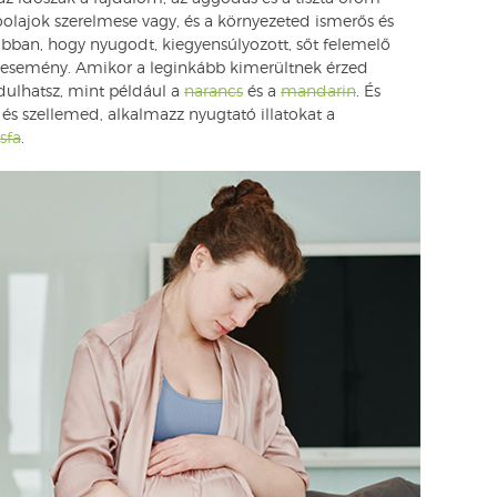
lóolajok szerelmese vagy, és a környezeted ismerős és
et abban, hogy nyugodt, kiegyensúlyozott, sőt felemelő
 esemény. Amikor a leginkább kimerültnek érzed
dulhatsz, mint például a
narancs
és a
mandarin
. És
ed és szellemed, alkalmazz nyugtató illatokat a
sfa
.