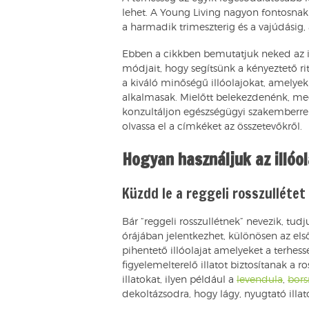
lehet. A Young Living nagyon fontosnak 
a harmadik trimeszterig és a vajúdásig,
Ebben a cikkben bemutatjuk neked az il
módjait, hogy segítsünk a kényeztető ri
a kiváló minőségű illóolajokat, amelye
alkalmasak. Mielőtt belekezdenénk, me
konzultáljon egészségügyi szakemberrel, 
olvassa el a címkéket az összetevőkről.
Hogyan használjuk az illóo
Küzdd le a reggeli rosszullétet
Bár “reggeli rosszullétnek” nevezik, tu
órájában jelentkezhet, különösen az el
pihentető illóolajat amelyeket a terhess
figyelemelterelő illatot biztosítanak a ro
illatokat, ilyen például a
levendula
,
bor
dekoltázsodra, hogy lágy, nyugtató illat