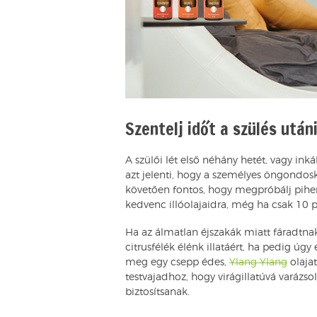
Szentelj időt a szülés utá
A szülői lét első néhány hetét, vagy ink
azt jelenti, hogy a személyes öngondos
követően fontos, hogy megpróbálj pihenn
kedvenc illóolajaidra, még ha csak 10 pe
Ha az álmatlan éjszakák miatt fáradtn
citrusfélék élénk illatáért, ha pedig úgy
meg egy csepp édes,
Ylang Ylang
olaja
testvajadhoz, hogy virágillatúvá varázs
biztosítsanak.