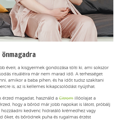
ni önmagadra
ább éveit, a kisgyermek gondozása tölti ki, ami sokszor
kodás rituáléira már nem marad idő. A terhességet
i, amikor a baba pihen, és ha időt tudsz szakítani
rcre is, az is kellemes kikapcsolódást nyújthat.
ak érzed magadat, használd a
Citrom
illóolajat a
 érzed, hogy a bőröd már jobb napokat is látott, próbálj
t hozzáadni kedvenc hidratáló krémedhez vagy
old őket, és bőrödnek puha és rugalmas érzést