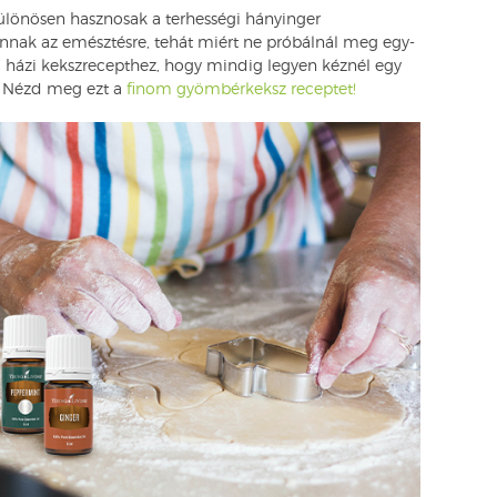
ülönösen hasznosak a terhességi hányinger
annak az emésztésre, tehát miért ne próbálnál meg egy-
a házi kekszrecepthez, hogy mindig legyen kéznél egy
t. Nézd meg ezt a
finom gyömbérkeksz receptet!