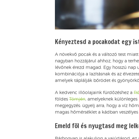
Kényeztesd a pocakodat egy ist
A növekvő pocak és a változó test miatt
nagyban hozzájárul ahhoz, hogy a terhe
lévőnek érezd magad. Egy hosszú nap u
kombinációja a lazításnak és az élvezet
amelyek táplálják bőrödet és gyönyörkö
A kedvenc illóolajaink fürdőzéshez a
Ró
földes
Tömjén
, amelyeknek különleges 
megjegyzés: ügyelj arra, hogy a víz hőmé
magas hőmérséklet a kádban veszélyes 
Emeld föl és nyugtasd meg lelk
Bárhogyan is alakuljon a vajúdásod, ez 