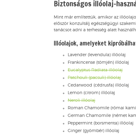
Biztonságos illóolaj-haszn
Mint már említettük, amikor az illóolajo
először konzultálj egészségügyi szakem
tanácsot adni a terhesség alatt használh
Illóolajok, amelyeket kipróbálh
Lavender (levendula) illóolaj
Frankincense (tömjén) illóolaj
Eucalyptus Radiata illóolaj
Patchouli (pacsuli) illóolaj
Cedarwood (cédrusfa) illóolaj
Lemon (citrom) illóolaj
Neroli illóolaj
Roman Chamomile (római kamilla
German Chamomile (német kamill
Peppermint (borsmenta) illóolaj
Ginger (gyömbér) illóolaj