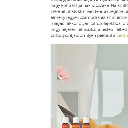
nagy kontrasztjainak időszaka. Ha az il
szeretett illatokkal van tele, az segíth
élmény legyen számodra ez az intenzív
magad, akkor olyan citrusolajokhoz for
hogy teljesen felfrissítsd a tested, lelk
pulzuspontjaidon, ilyen például a
cédru