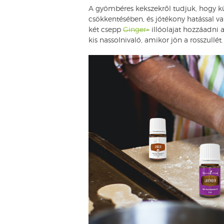
A gyömbéres kekszekről tudjuk, hogy k
csökkentésében, és jótékony hatással v
két csepp
Ginger+
illóolajat hozzáadni 
kis nassolnivaló, amikor jön a rosszullé