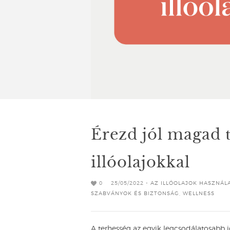
Érezd jól magad 
illóolajokkal
0
25/05/2022 -
AZ ILLÓOLAJOK HASZNÁL
SZABVÁNYOK ÉS BIZTONSÁG
,
WELLNESS
A terhesség az egyik legcsodálatosabb i