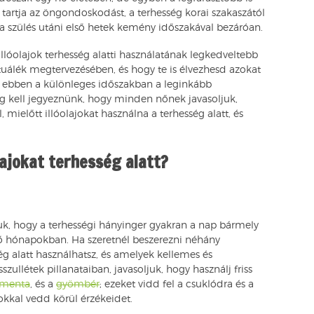
tartja az öngondoskodást, a terhesség korai szakaszától
 a szülés utáni első hetek kemény időszakával bezáróan.
lóolajok terhesség alatti használatának legkedveltebb
tuálék megtervezésében, és hogy te is élvezhesd azokat
k ebben a különleges időszakban a leginkább
g kell jegyeznünk, hogy minden nőnek javasoljuk,
mielőtt illóolajokat használna a terhesség alatt, és
lajokat terhesség alatt?
djuk, hogy a terhességi hányinger gyakran a nap bármely
ső hónapokban. Ha szeretnél beszerezni néhány
ég alatt használhatsz, és amelyek kellemes és
sszullétek pillanataiban, javasoljuk, hogy használj friss
smenta
, és a
gyömbér
; ezeket vidd fel a csuklódra és a
okkal vedd körül érzékeidet.