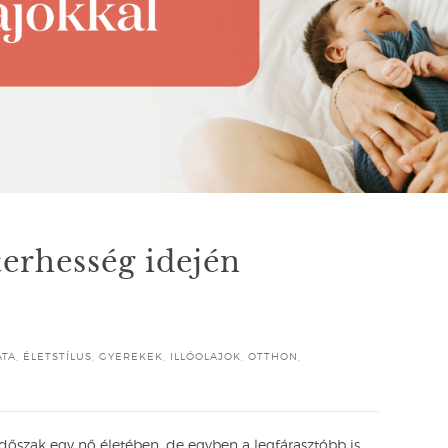
terhesség idején
ATA
,
ÉLETSTÍLUS
,
GYEREKEK
,
ILLÓOLAJOK
,
OTTHON
,
dőszak egy nő életében, de egyben a legfárasztóbb is