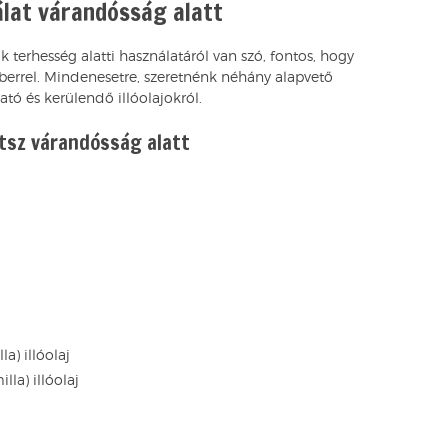
álat várandósság alatt
k terhesség alatti használatáról van szó, fontos, hogy
berrel. Mindenesetre, szeretnénk néhány alapvető
ató és kerülendő illóolajokról.
atsz várandósság alatt
) illóolaj
a) illóolaj