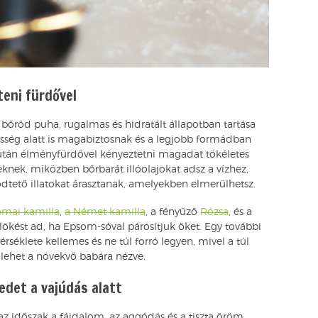
eni fürdővel
 bőröd puha, rugalmas és hidratált állapotban tartása
sség alatt is magabiztosnak és a legjobb formádban
tán élményfürdővel kényeztetni magadat tökéletes
eknek, miközben bőrbarát illóolajokat adsz a vízhez,
dtető illatokat árasztanak, amelyekben elmerülhetsz.
mai kamilla
,
a Német kamilla
, a fényűző
Rózsa
, és a
lökést ad, ha Epsom-sóval párosítjuk őket. Egy további
rséklete kellemes és ne túl forró legyen, mivel a túl
lehet a növekvő babára nézve.
edet a vajúdás alatt
az időszak a fájdalom, az aggódás és a tiszta öröm