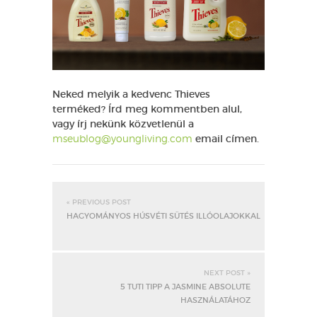
Neked melyik a kedvenc Thieves
terméked? Írd meg kommentben alul,
vagy írj nekünk közvetlenül a
mseublog@youngliving.com
email címen.
« PREVIOUS POST
HAGYOMÁNYOS HÚSVÉTI SÜTÉS ILLÓOLAJOKKAL
NEXT POST »
5 TUTI TIPP A JASMINE ABSOLUTE
HASZNÁLATÁHOZ