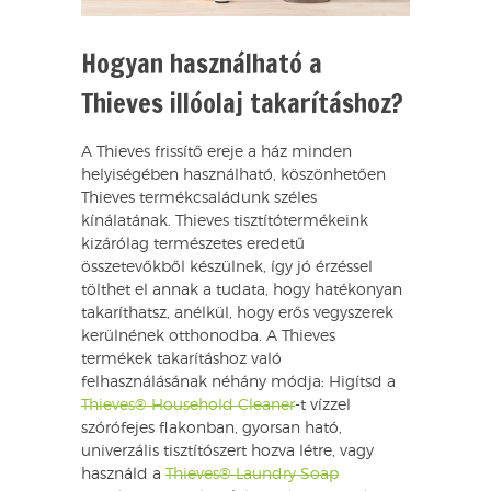
Hogyan használható a
Thieves illóolaj takarításhoz?
A Thieves frissítő ereje a ház minden
helyiségében használható, köszönhetően
Thieves termékcsaládunk széles
kínálatának. Thieves tisztítótermékeink
kizárólag természetes eredetű
összetevőkből készülnek, így jó érzéssel
tölthet el annak a tudata, hogy hatékonyan
takaríthatsz, anélkül, hogy erős vegyszerek
kerülnének otthonodba. A Thieves
termékek takarításhoz való
felhasználásának néhány módja: Higítsd a
Thieves® Household Cleaner
-t vízzel
szórófejes flakonban, gyorsan ható,
univerzális tisztítószert hozva létre, vagy
használd a
Thieves® Laundry Soap