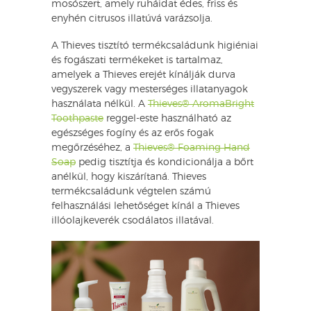
mosószert, amely ruháidat édes, friss és
enyhén citrusos illatúvá varázsolja.
A Thieves tisztító termékcsaládunk higiéniai
és fogászati ​​termékeket is tartalmaz,
amelyek a Thieves erejét kínálják durva
vegyszerek vagy mesterséges illatanyagok
használata nélkül. A
Thieves® AromaBright
Toothpaste
reggel-este használható az
egészséges fogíny és az erős fogak
megőrzéséhez, a
Thieves® Foaming Hand
Soap
pedig tisztítja és kondicionálja a bőrt
anélkül, hogy kiszárítaná. Thieves
termékcsaládunk végtelen számú
felhasználási lehetőséget kínál a Thieves
illóolajkeverék csodálatos illatával.