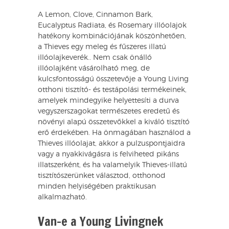
A Lemon, Clove, Cinnamon Bark,
Eucalyptus Radiata, és Rosemary illóolajok
hatékony kombinációjának köszönhetően,
a Thieves egy meleg és fűszeres illatú
illóolajkeverék.. Nem csak önálló
illóolajként vásárolható meg, de
kulcsfontosságú összetevője a Young Living
otthoni tisztító- és testápolási termékeinek,
amelyek mindegyike helyettesíti a durva
vegyszerszagokat természetes eredetű és
növényi alapú összetevőkkel a kiváló tisztító
erő érdekében. Ha önmagában használod a
Thieves illóolajat, akkor a pulzuspontjaidra
vagy a nyakkivágásra is felviheted pikáns
illatszerként, és ha valamelyik Thieves-illatú
tisztítószerünket választod, otthonod
minden helyiségében praktikusan
alkalmazható.
Van-e a Young Livingnek