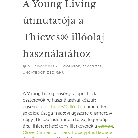
A Young Living
útmutatója a
Thieves® illóolaj
használatához
0
20/04/2022 -
ILLÓOLAJOK
,
TAKARÍTÁS
,
UNCATEGORIZED @HU
A Young Living növényi alapú, tiszta
összetevők felhasználásával készült,
egyedülálló
Thieves® illóolaja
hihetetlen
sokoldalúsága miatt világszerte elismert. A
négy, 15. századi francia tolvaj legendája
által ihletett hatékony illatkeverék a
Lemon
,
Clove
,
Cinnamon Bark
,
Eucalyptus Radiata