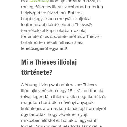
és a
Rosemary
illóolajokat tartalmazza, és
meleg, fűszeres illata az otthonod minden
helyiségében élvezhető. Ebben a
blogbejegyzésben megválaszoljuk a
legfontosabb kérdéseidet a Thieves®
termékekkel kapcsolatban, az olaj
történetéről és összetételéről, és a Thieves-
tartalmú termékek felhasználási
lehetőségeiről egyaránt!
Mi a Thieves illóolaj
története?
A Young Living szabadalmazott Thieves
illóolajkeverékét a négy 15. századi francia
tolvaj legendája ihlette, akik megalkották és
magukon hordták a növényi anyagok
különleges aromás kombinációját, amelyről
úgy tartották, hogy védelmet nyújt,
miközben élőktől és holtaktól egyaránt
loptak. Amikor végül letartóztatták őket, a