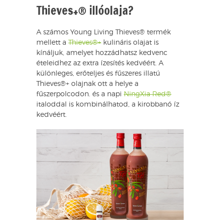
Thieves+® illóolaja?
A számos Young Living Thieves® termék
mellett a
Thieves®+
kulináris olajat is
kínáljuk, amelyet hozzádhatsz kedvenc
ételeidhez az extra ízesítés kedvéért. A
különleges, erőteljes és fűszeres illatú
Thieves®+ olajnak ott a helye a
fűszerpolcodon. és a napi
NingXia Red®
italoddal is kombinálhatod, a kirobbanó íz
kedvéért.