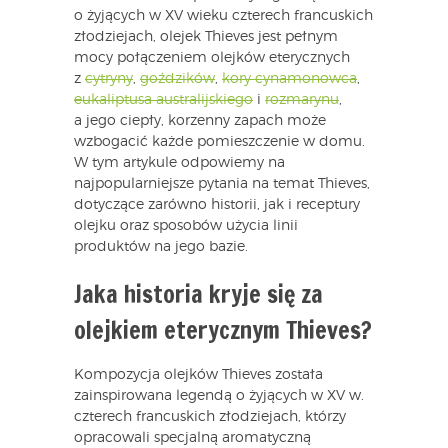
o żyjących w XV wieku czterech francuskich
złodziejach, olejek Thieves jest pełnym
mocy połączeniem olejków eterycznych
z
cytryny
,
goździków
,
kory cynamonowca
,
eukaliptusa australijskiego
i
rozmarynu
,
a jego ciepły, korzenny zapach może
wzbogacić każde pomieszczenie w domu.
W tym artykule odpowiemy na
najpopularniejsze pytania na temat Thieves,
dotyczące zarówno historii, jak i receptury
olejku oraz sposobów użycia linii
produktów na jego bazie.
Jaka historia kryje się za
olejkiem eterycznym Thieves?
Kompozycja olejków Thieves została
zainspirowana legendą o żyjących w XV w.
czterech francuskich złodziejach, którzy
opracowali specjalną aromatyczną