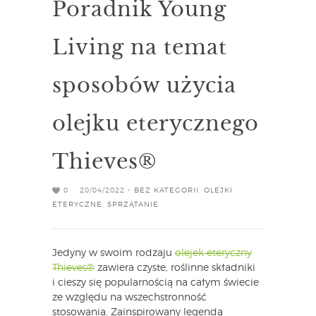
Poradnik Young
Living na temat
sposobów użycia
olejku eterycznego
Thieves®
0
20/04/2022 -
BEZ KATEGORII
,
OLEJKI
ETERYCZNE
,
SPRZĄTANIE
Jedyny w swoim rodzaju
olejek eteryczny
Thieves®
zawiera czyste, roślinne składniki
i cieszy się popularnością na całym świecie
ze względu na wszechstronność
stosowania. Zainspirowany legendą