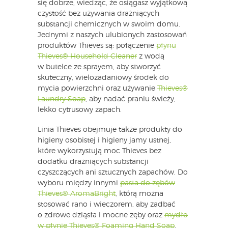
się dobrze, wiedząc, że osiągasz wyjątkową
czystość bez używania drażniących
substancji chemicznych w swoim domu.
Jednymi z naszych ulubionych zastosowań
produktów Thieves są: połączenie
płynu
Thieves® Household Cleaner
z wodą
w butelce ze sprayem, aby stworzyć
skuteczny, wielozadaniowy środek do
mycia powierzchni oraz używanie
Thieves®
Laundry Soap
, aby nadać praniu świeży,
lekko cytrusowy zapach.
Linia Thieves obejmuje także produkty do
higieny osobistej i higieny jamy ustnej,
które wykorzystują moc Thieves bez
dodatku drażniących substancji
czyszczących ani sztucznych zapachów. Do
wyboru między innymi
pasta do zębów
Thieves® AromaBright
, którą można
stosować rano i wieczorem, aby zadbać
o zdrowe dziąsła i mocne zęby oraz
mydło
w płynie Thieves® Foaming Hand Soap
,