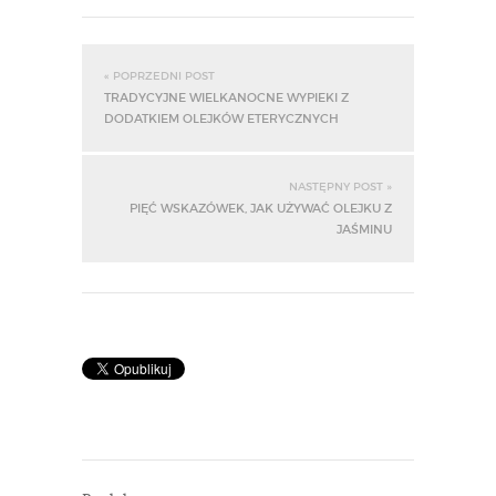
« POPRZEDNI POST
TRADYCYJNE WIELKANOCNE WYPIEKI Z
DODATKIEM OLEJKÓW ETERYCZNYCH
NASTĘPNY POST »
PIĘĆ WSKAZÓWEK, JAK UŻYWAĆ OLEJKU Z
JAŚMINU