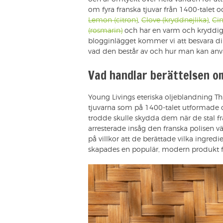
om fyra franska tjuvar från 1400-talet o
Lemon (citron)
,
Clove (kryddnejlika)
,
Ci
(rosmarin)
och har en varm och kryddig 
blogginlägget kommer vi att besvara di
vad den består av och hur man kan anv
Vad handlar berättelsen om
Young Livings eteriska oljeblandning Th
tjuvarna som på 1400-talet utformade
trodde skulle skydda dem när de stal fr
arresterade insåg den franska polisen v
på villkor att de berättade vilka ingre
skapades en populär, modern produkt f