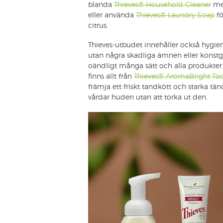
blanda
Thieves® Household Cleaner
med
eller använda
Thieves® Laundry Soap
fö
citrus.
Thieves-utbudet innehåller också hygien
utan några skadliga ämnen eller konstg
oändligt många sätt och alla produkter
finns allt från
Thieves® AromaBright To
främja ett friskt tandkött och starka tänd
vårdar huden utan att torka ut den.