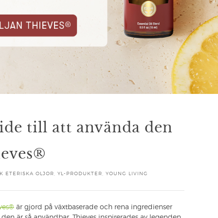
de till att använda den
ieves®
K ETERISKA OLJOR
,
YL-PRODUKTER
,
YOUNG LIVING
eves®
är gjord på växtbaserade och rena ingredienser
t den är så användbar. Thieves inspirerades av legenden