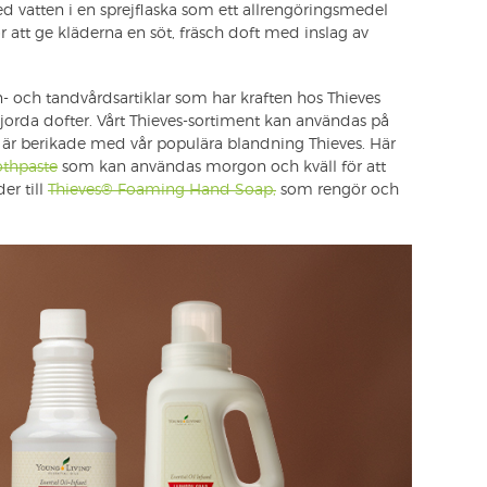
 vatten i en sprejflaska som ett allrengöringsmedel
r att ge kläderna en söt, fräsch doft med inslag av
- och tandvårdsartiklar som har kraften hos Thieves
jorda dofter. Vårt Thieves-sortiment kan användas på
 är berikade med vår populära blandning Thieves. Här
othpaste
som kan användas morgon och kväll för att
er till
Thieves® Foaming Hand Soap,
som rengör och