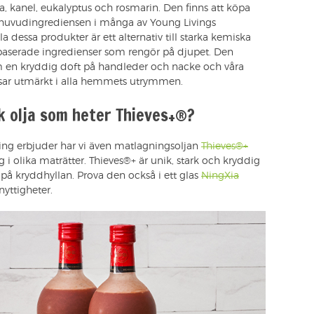
a, kanel, eukalyptus och rosmarin. Den finns att köpa
n huvudingrediensen i många av Young Livings
a dessa produkter är ett alternativ till starka kemiska
baserade ingredienser som rengör på djupet. Den
m en kryddig doft på handleder och nacke och våra
ssar utmärkt i alla hemmets utrymmen.
k olja som heter Thieves+®?
ving erbjuder har vi även matlagningsoljan
Thieves®+
i olika maträtter. Thieves®+ är unik, stark och kryddig
å kryddhyllan. Prova den också i ett glas
NingXia
yttigheter.