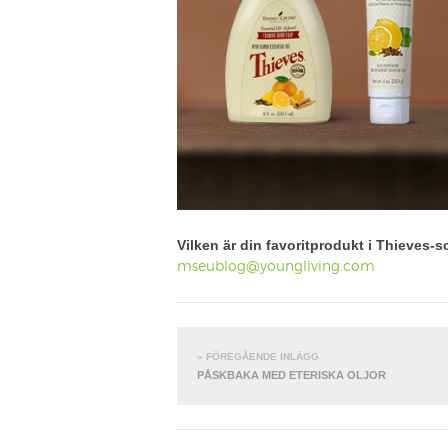
Vilken är din favoritprodukt i Thieves
mseublog@youngliving.com
« FÖREGÅENDE INLÄGG
PÅSKBAKA MED ETERISKA OLJOR