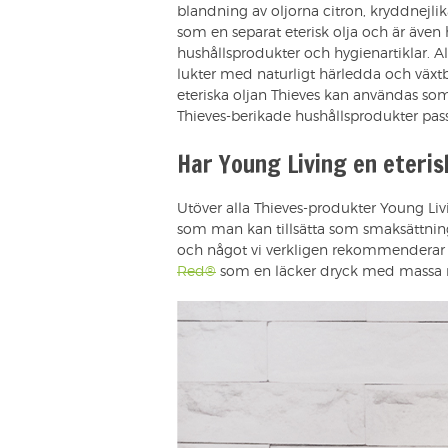
blandning av oljorna citron, kryddnejlik
som en separat eterisk olja och är äve
hushållsprodukter och hygienartiklar. All
lukter med naturligt härledda och växt
eteriska oljan Thieves kan användas so
Thieves-berikade hushållsprodukter pa
Har Young Living en eteris
Utöver alla Thieves-produkter Young Li
som man kan tillsätta som smaksättning 
och något vi verkligen rekommenderar p
Red®
som en läcker dryck med massa n