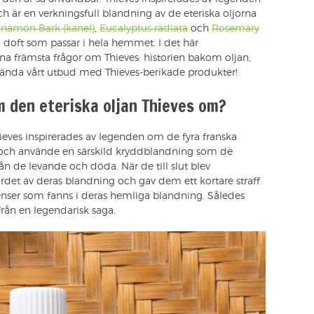
ch är en verkningsfull blandning av de eteriska oljorna
nnamon Bark (kanel)
,
Eucalyptus radiata
och
Rosemary
doft som passar i hela hemmet. I det här
na främsta frågor om Thieves: historien bakom oljan,
ända vårt utbud med Thieves-berikade produkter!
 den eteriska oljan Thieves om?
ieves inspirerades av legenden om de fyra franska
 och använde en särskild kryddblandning som de
ån de levande och döda. När de till slut blev
ärdet av deras blandning och gav dem ett kortare straff
dienser som fanns i deras hemliga blandning. Således
rån en legendarisk saga.