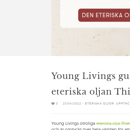
Young Livings gui
eteriska oljan Th
0
20/04/2022 -
ETERISKA OLJOR
,
UPPTÄC
Young Livings otroliga
eteriska olja Thi
och är omtyckt över hela världen för at