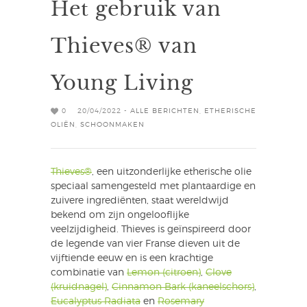
Het gebruik van
Thieves® van
Young Living
0
20/04/2022 -
ALLE BERICHTEN
,
ETHERISCHE
OLIËN
,
SCHOONMAKEN
Thieves®
, een uitzonderlijke etherische olie
speciaal samengesteld met plantaardige en
zuivere ingrediënten, staat wereldwijd
bekend om zijn ongelooflijke
veelzijdigheid. Thieves is geïnspireerd door
de legende van vier Franse dieven uit de
vijftiende eeuw en is een krachtige
combinatie van
Lemon (citroen)
,
Clove
(kruidnagel)
,
Cinnamon Bark (kaneelschors)
,
Eucalyptus Radiata
en
Rosemary