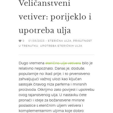
Veličanstveni
vetiver: porijeklo i
upotreba ulja
0
01/03/2023 -
ETERIČNA ULJA
,
PRISUTNOST
U TRENUTKU
,
UPOTREBA ETERIČNIH ULJA
Dugo vremena
eterično ulje vetivera
bilo je
relativno nepoznato. Danas je, doduše,
popularnije no ikad prije, i to prvenstveno
zahvaljujući važnoj ulozi kao ključan
sastojak čitavog niza parfema i mirisnih
proizvoda. Otkrijmo zato povijest i upotrebu
ovog tajanstvenog ulja. U nastavku ćete
pronaći i ideje za božanstvene mirisne
poslastice s eteričnim uljem vetivera i
komplementarnim uljima koje dobro