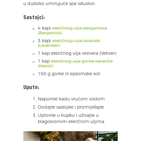
u duboko umirujuće spa iskustvo.
Sastojci:
4 kapi
eteričnog ulja bergamota
(Bergamot)
3 kapi
eteričnog ulja lavande
(Lavender)
1 kap eteričnog ulja vetivera (Vetiver)
1 kap
eteričnog ulja gorke naranče
(Neroli)
150 g gorke ili epsomske soli
Upute:
Napunite kadu vrućom vodom.
Dodajte sastojke i promiješajte.
Uplovite u kupku i uživajte u
blagotvornim eteričnim uljima.