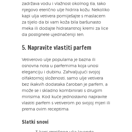
zadržava vodu i vlažnost okolnog tla, tako
njegovo eterično ulje hidrira kožu. Nekoliko
kapi ulja vetivera pomiješajte s maslacem
za tijelo da bi vam koža bila baršunasto
meka ili dodajte hidratantnoj kremi za lice
da postignete ujednačeniji ten.
5. Napravite vlastiti parfem
Vetiverovo ulje popularna je bazna ili
osnovna nota u parfemima koja unosi
eleganciju i dubinu. Zahvaljujući svojoj
olfaktornoj složenosti, samo ulje vetivera
bez ikakvih dodataka čaroban je parfem, a
može se i skladno kombinirati s drugim
mirisima. Kod kuće jednostavno napravite
vlastiti parfem s vetiverom po svojoj mjeri ili
prema ovim receptima:
Slatki snovi