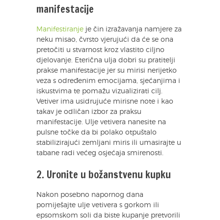
manifestacije
Manifestiranje
je čin izražavanja namjere za
neku misao, čvrsto vjerujući da će se ona
pretočiti u stvarnost kroz vlastito ciljno
djelovanje. Eterična ulja dobri su pratitelji
prakse manifestacije jer su mirisi nerijetko
veza s određenim emocijama, sjećanjima i
iskustvima te pomažu vizualizirati cilj.
Vetiver ima usidrujuće mirisne note i kao
takav je odličan izbor za praksu
manifestacije. Ulje vetivera nanesite na
pulsne točke da bi polako otpuštalo
stabilizirajući zemljani miris ili umasirajte u
tabane radi većeg osjećaja smirenosti.
2. Uronite u božanstvenu kupku
Nakon posebno napornog dana
pomiješajte ulje vetivera s gorkom ili
epsomskom soli da biste kupanje pretvorili