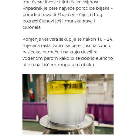
ima čvrste listove i ljubičaste cvjetove.
Pripadnik je pete najveće porodice biljaka –
porodici trava ili
Poaceae
– čiji su drugi
poznati članovi još limunska trava i
citronela.
Korijenje vetivera sakuplja se nakon 18 – 24
mjeseca rasta, zatim se pere, suši na suncu,
nasjecka, namače i na kraju destilira
vodenom parom kako bi se dobilo eterično
ulje u najčišćem mogućem obliku.