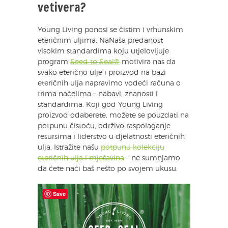
vetivera?
Young Living ponosi se čistim i vrhunskim
eteričnim uljima. NaNaša predanost
visokim standardima koju utjelovljuje
program
Seed to Seal®
motivira nas da
svako eterično ulje i proizvod na bazi
eteričnih ulja napravimo vodeći računa o
trima načelima – nabavi, znanosti i
standardima. Koji god Young Living
proizvod odaberete, možete se pouzdati na
potpunu čistoću, održivo raspolaganje
resursima i liderstvo u djelatnosti eteričnih
ulja. Istražite našu
potpunu kolekciju
eteričnih ulja i mješavina
– ne sumnjamo
da ćete naći baš nešto po svojem ukusu.
Save