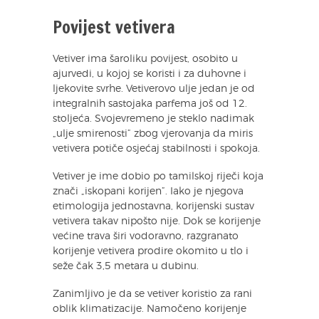
Povijest vetivera
Vetiver ima šaroliku povijest, osobito u
ajurvedi, u kojoj se koristi i za duhovne i
ljekovite svrhe. Vetiverovo ulje jedan je od
integralnih sastojaka parfema još od 12.
stoljeća. Svojevremeno je steklo nadimak
„ulje smirenosti” zbog vjerovanja da miris
vetivera potiče osjećaj stabilnosti i spokoja.
Vetiver je ime dobio po tamilskoj riječi koja
znači „iskopani korijen”. Iako je njegova
etimologija jednostavna, korijenski sustav
vetivera takav nipošto nije. Dok se korijenje
većine trava širi vodoravno, razgranato
korijenje vetivera prodire okomito u tlo i
seže čak 3,5 metara u dubinu.
Zanimljivo je da se vetiver koristio za rani
oblik klimatizacije. Namočeno korijenje