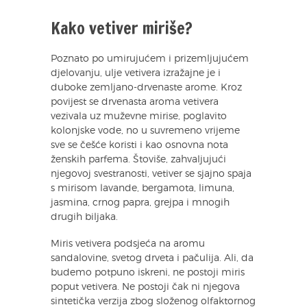
Kako vetiver miriše?
Poznato po umirujućem i prizemljujućem
djelovanju, ulje vetivera izražajne je i
duboke zemljano-drvenaste arome. Kroz
povijest se drvenasta aroma vetivera
vezivala uz muževne mirise, poglavito
kolonjske vode, no u suvremeno vrijeme
sve se češće koristi i kao osnovna nota
ženskih parfema. Štoviše, zahvaljujući
njegovoj svestranosti, vetiver se sjajno spaja
s mirisom lavande, bergamota, limuna,
jasmina, crnog papra, grejpa i mnogih
drugih biljaka.
Miris vetivera podsjeća na aromu
sandalovine, svetog drveta i pačulija. Ali, da
budemo potpuno iskreni, ne postoji miris
poput vetivera. Ne postoji čak ni njegova
sintetička verzija zbog složenog olfaktornog