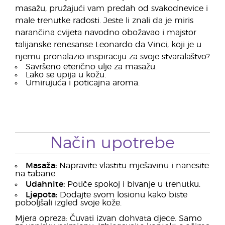
masažu, pružajući vam predah od svakodnevice i
male trenutke radosti. Jeste li znali da je miris
narančina cvijeta navodno obožavao i majstor
talijanske renesanse Leonardo da Vinci, koji je u
njemu pronalazio inspiraciju za svoje stvaralaštvo?
Savršeno eterično ulje za masažu.
Lako se upija u kožu.
Umirujuća i poticajna aroma.
Način upotrebe
Masaža:
Napravite vlastitu mješavinu i nanesite
na tabane.
Udahnite:
Potiče spokoj i bivanje u trenutku.
Ljepota:
Dodajte svom losionu kako biste
poboljšali izgled svoje kože.
Mjera opreza: Čuvati izvan dohvata djece. Samo