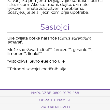
za vanjsku primjenu. Izbjegavajte kontakt s očima
i sluznicom. Ako ste trudni, dojite, uzimate
lijekove ili imate zdravstvenih problema,
posavjetujte se s liječnikom prije upotrebe.
Sastojci
Ulje cvijeta gorke naranče (
Citrus aurantium
amara
)*.
Može sadržavati: citral**, farnezol**, geraniol**,
limonen**, linalol**.
*Visokokvalitetno eterično ulje.
**Prirodni sastojci eteričnih ulja.
NARUDŽBE: 0800 9179 438
OBRATITE NAM SE
VIRTUALNI URED