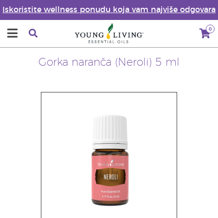
Iskoristite wellness ponudu koja vam najviše odgovara
0
Gorka naranča (Neroli) 5 ml