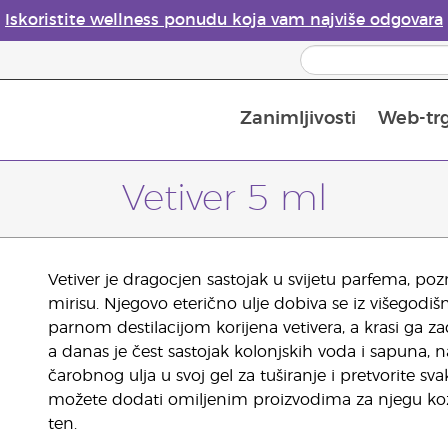
Iskoristite wellness ponudu koja vam najviše odgovara
Zanimljivosti
Web-tr
Mjere sigurnosti pri upotrebi eteričnih ulja
Vodič za difuzore eteričnih ulja
Postupak upisa u Young Living
Posljednja prilika: 50 % po
Vetiver 5 ml
Vetiver je dragocjen sastojak u svijetu parfema, 
mirisu. Njegovo eterično ulje dobiva se iz višegodišnj
parnom destilacijom korijena vetivera, a krasi ga z
a danas je čest sastojak kolonjskih voda i sapuna,
čarobnog ulja u svoj gel za tuširanje i pretvorite 
možete dodati omiljenim proizvodima za njegu kože
ten.