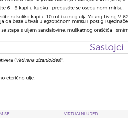
te 6 – 8 kapi u kupku i prepustite se osebujnom mirisu.
edite nekoliko kapi u 10 ml baznog ulja Young Living V-
a da biste uživali u egzotičnom mirisu i postigli ujednačen
se stapa s uljem sandalovine, muškatnog oraščića i smirn
Sastojci
tivera (
Vetiveria zizanioides
)*.
no eterično ulje.
M SE
VIRTUALNI URED