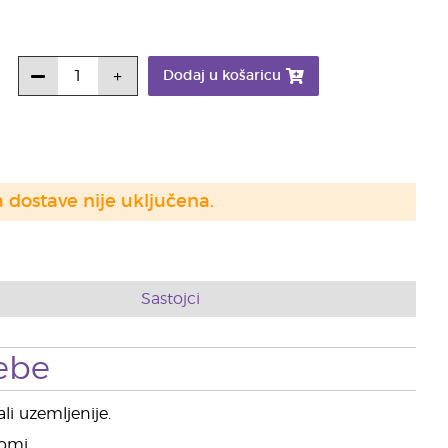
Dodaj u košaricu
a dostave nije uključena.
Sastojci
ebe
li uzemljenije.
romi.