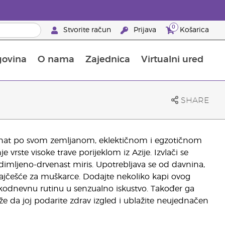
0
Stvorite račun
Prijava
Košarica
govina
O nama
Zajednica
Virtualni ured
pusta na proizvode za njegu kože
Saznajte sve o hranjivim tvarima
Vodič kroz Young Livingove dodatke prehrani
Kako upotrebljavati eterična ulja
25 prednosti za partnere brenda
SHARE
poznat po svom zemljanom, eklektičnom i egzotičnom
e vrste visoke trave porijeklom iz Azije. Izvlači se
adimljeno-drvenast miris. Upotrebljava se od davnina,
 najčešće za muškarce. Dodajte nekoliko kapi ovog
svakodnevnu rutinu u senzualno iskustvo. Također ga
 da joj podarite zdrav izgled i ublažite neujednačen