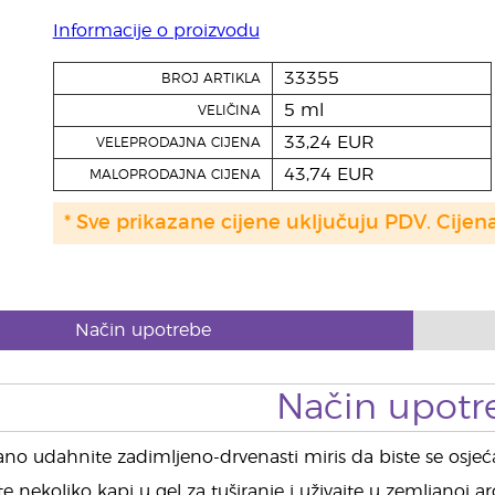
Informacije o proizvodu
33355
BROJ ARTIKLA
5 ml
VELIČINA
33,24 EUR
VELEPRODAJNA CIJENA
43,74 EUR
MALOPRODAJNA CIJENA
* Sve prikazane cijene uključuju PDV. Cijen
Način upotrebe
Način upotr
ano udahnite zadimljeno-drvenasti miris da biste se osjeća
e nekoliko kapi u gel za tuširanje i uživajte u zemljanoj a