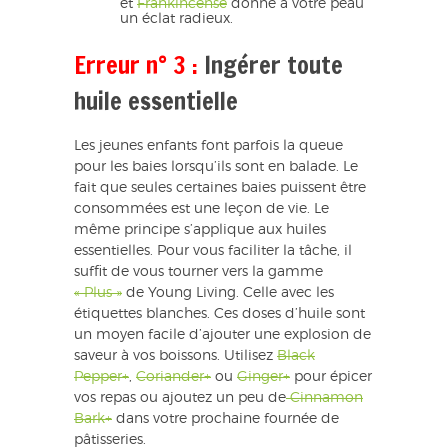
et
Frankincense
donne à votre peau
un éclat radieux.
Erreur n° 3 :
Ingérer toute
huile essentielle
Les jeunes enfants font parfois la queue
pour les baies lorsqu’ils sont en balade. Le
fait que seules certaines baies puissent être
consommées est une leçon de vie. Le
même principe s’applique aux huiles
essentielles. Pour vous faciliter la tâche, il
suffit de vous tourner vers la gamme
« Plus »
de Young Living. Celle avec les
étiquettes blanches. Ces doses d’huile sont
un moyen facile d’ajouter une explosion de
saveur à vos boissons. Utilisez
Black
Pepper+
,
Coriander+
ou
Ginger+
pour épicer
vos repas ou ajoutez un peu de
Cinnamon
Bark+
dans votre prochaine fournée de
pâtisseries.