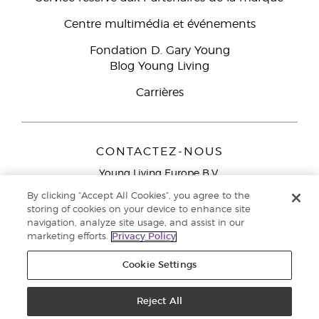
Centre multimédia et événements
Fondation D. Gary Young
Blog Young Living
Carrières
CONTACTEZ-NOUS
Young Living Europe B.V.
Peizerweg 97
By clicking “Accept All Cookies”, you agree to the
9727 AJ Groningen
storing of cookies on your device to enhance site
Netherlands
navigation, analyze site usage, and assist in our
marketing efforts.
Privacy Policy
Service réservé aux Partenaires de la marque
0800 917
791
Cookie Settings
Copyright © 2021 Young Living Essential Oils. Tous droits réservés. |
Politique de confidentialité
Reject All