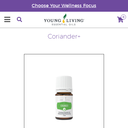
Choose Your Wellness Focus
0
Coriander+