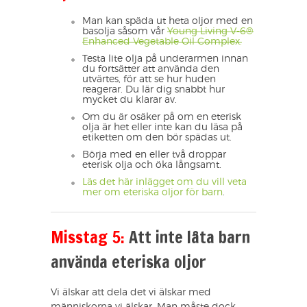
Man kan späda ut heta oljor med en
basolja såsom vår
Young Living V-6®
Enhanced Vegetable Oil Complex.
Testa lite olja på underarmen innan
du fortsätter att använda den
utvärtes, för att se hur huden
reagerar. Du lär dig snabbt hur
mycket du klarar av.
Om du är osäker på om en eterisk
olja är het eller inte kan du läsa på
etiketten om den bör spädas ut.
Börja med en eller två droppar
eterisk olja och öka långsamt.
Läs det här inlägget om du vill veta
mer om eteriska oljor för barn
.
Misstag 5:
Att inte låta barn
använda eteriska oljor
Vi älskar att dela det vi älskar med
människorna vi älskar. Man måste dock