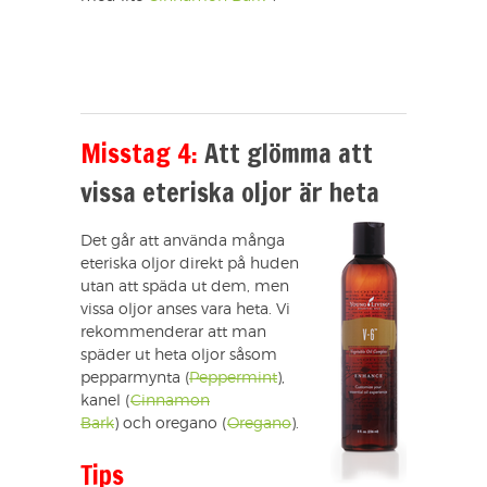
Misstag 4:
Att glömma att
vissa eteriska oljor är heta
Det går att använda många
eteriska oljor direkt på huden
utan att späda ut dem, men
vissa oljor anses vara heta. Vi
rekommenderar att man
späder ut heta oljor såsom
pepparmynta (
Peppermint
),
kanel (
Cinnamon
Bark
) och oregano (
Oregano
).
Tips