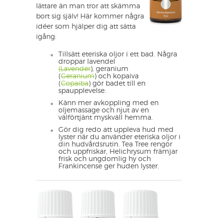
lättare än man tror att skämma
bort sig själv! Här kommer några
idéer som hjälper dig att sätta
igång:
Tillsätt eteriska oljor i ett bad. Några
droppar lavendel
(Lavender
), geranium
(
Geranium
) och kopaiva
(
Copaiba
) gör badet till en
spaupplevelse.
Känn mer avkoppling med en
oljemassage och njut av en
välförtjänt myskväll hemma.
Gör dig redo att uppleva hud med
lyster när du använder eteriska oljor i
din hudvårdsrutin. Tea Tree rengör
och uppfriskar, Helichrysum främjar
frisk och ungdomlig hy och
Frankincense ger huden lyster.