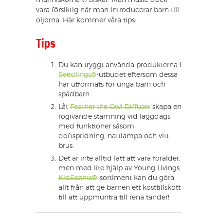
vara försiktig när man introducerar barn till
oljorna. Här kommer våra tips:
Tips
Du kan tryggt använda produkterna i
Seedlings®
-utbudet eftersom dessa
har utformats för unga barn och
spädbarn.
Låt
Feather the Owl Diffuser
skapa en
rogivande stämning vid läggdags
med funktioner såsom
doftspridning, nattlampa och vitt
brus.
Det är inte alltid lätt att vara förälder,
men med lite hjälp av Young Livings
KidScents®
-sortiment kan du göra
allt från att ge barnen ett kosttillskott
till att uppmuntra till rena tänder!