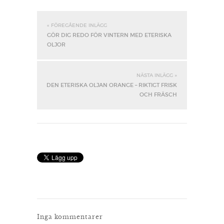
« FÖREGÅENDE INLÄGG
GÖR DIG REDO FÖR VINTERN MED ETERISKA
OLJOR
NÄSTA INLÄGG »
DEN ETERISKA OLJAN ORANGE – RIKTIGT FRISK
OCH FRÄSCH
Inga kommentarer