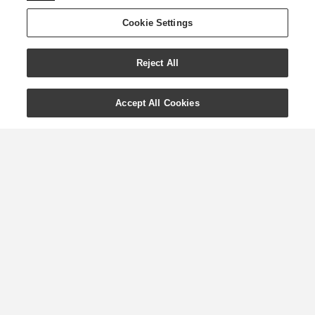
Cookie Settings
Reject All
Accept All Cookies
Le bain de bébé avec la
gamme Seedlings® de
Young Living
En tant que nouveau parent, il peut
être extrêmement difficile de décider
quels produits vous souhaitez utiliser
sur et autour de votre bébé. Les
premiers mois d’allaitement ou de
biberons, de changements de couches