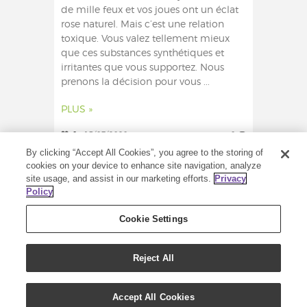
de mille feux et vos joues ont un éclat
rose naturel. Mais c’est une relation
toxique. Vous valez tellement mieux
que ces substances synthétiques et
irritantes que vous supportez. Nous
prenons la décision pour vous ...
PLUS »
0
13/07/2020
0
By clicking “Accept All Cookies”, you agree to the storing of
cookies on your device to enhance site navigation, analyze
site usage, and assist in our marketing efforts.
Privacy
Policy
Cookie Settings
Reject All
COPYRIGHT (C) 2020 - TOUS DROITS RÉSERVÉS -
YOUNG LIVING
Accept All Cookies
YOUNG LIVING ESSENTIAL OILS